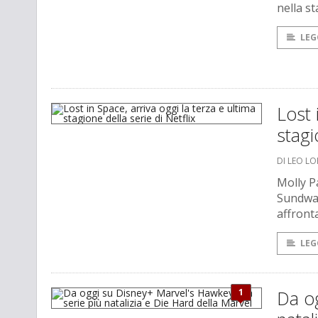
nella s
LEG
Lost 
stagi
DI LEO L
Molly P
Sundwal
affronta
LEG
1
Da og