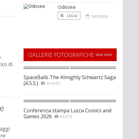
Odissea
LEGGI
15/07/2026
GALLERIE FOTOGRAFICHE
Vedi tutte
e
ico di
SpaceBalls The Almighty Schwartz Saga
(A.S.S.)
10 FOTO
ue
Conferenza stampa Lucca Comics and
Games 2026
4 FOTO
naggi
ere