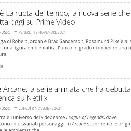
 La ruota del tempo, la nuova serie che
tta oggi su Prime Video
ORUSSO
VENERDÌ 19 NOVEMBRE 2021
aga di Robert Jordan e Brad Sanderson, Rosamund Pike è all
 di una figura emblematica, l'unico in grado di impedire una 
ura.
GI
 Arcane, la serie animata che ha debutta
ica su Netflix
ORUSSO
LUNEDÌ 8 NOVEMBRE 2021
ra è l'universo del videogame
League of Legends
, dove
ono i più svariati personaggi. In
Arcane
scopriremo le origin
elle emblematiche.