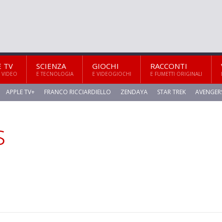
E TV
SCIENZA
GIOCHI
RACCONTI
 VIDEO
E TECNOLOGIA
E VIDEOGIOCHI
E FUMETTI ORIGINALI
APPLE TV+
FRANCO RICCIARDIELLO
ZENDAYA
STAR TREK
AVENGER
s