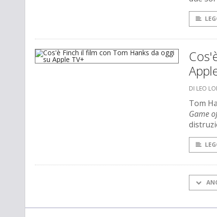
LEG
Cos'è
Appl
DI LEO L
Tom Han
Game of
distruz
LEG
AN