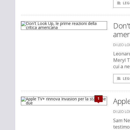
LEG
Don't
amer
DI LEO L
Leonard
Meryl T
cui a n
LEG
1
Apple
DI LEO L
Sam Neil
testimo