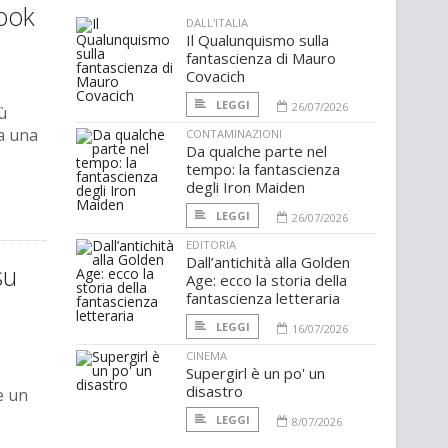
Look
DALL'ITALIA
Il Qualunquismo sulla
fantascienza di Mauro
Covacich
LEGGI
26/07/2026
ù
da una
CONTAMINAZIONI
Da qualche parte nel
tempo: la fantascienza
degli Iron Maiden
LEGGI
26/07/2026
EDITORIA
Dall’antichità alla Golden
su
Age: ecco la storia della
fantascienza letteraria
LEGGI
16/07/2026
CINEMA
Supergirl è un po' un
disastro
e un
LEGGI
8/07/2026