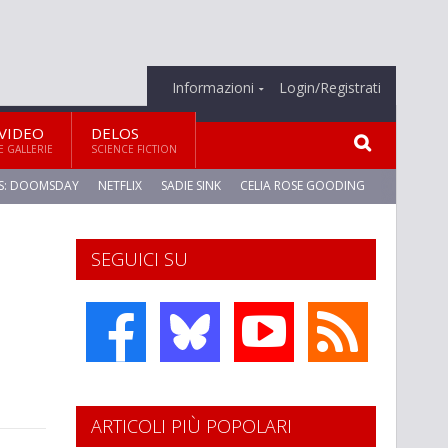
Informazioni
Login/Registrati
VIDEO
DELOS
E GALLERIE
SCIENCE FICTION
S: DOOMSDAY
NETFLIX
SADIE SINK
CELIA ROSE GOODING
SEGUICI SU
ARTICOLI PIÙ POPOLARI