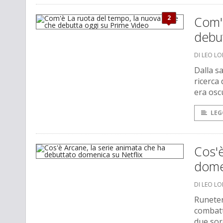
2
Com'è
debu
DI LEO L
Dalla s
ricerca
era osc
LEG
Cos'è
domen
DI LEO L
Runeter
combatt
due sor