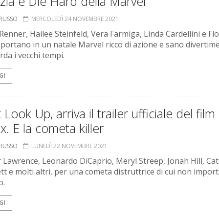
izia e Die Hard della Marvel
ORUSSO
MERCOLEDÌ 24 NOVEMBRE 2021
Renner, Hailee Steinfeld, Vera Farmiga, Linda Cardellini e Fl
 portano in un natale Marvel ricco di azione e sano divertim
rda i vecchi tempi.
GI
 Look Up, arriva il trailer ufficiale del film 
ix. E la cometa killer
ORUSSO
LUNEDÌ 22 NOVEMBRE 2021
r Lawrence, Leonardo DiCaprio, Meryl Streep, Jonah Hill, Ca
t e molti altri, per una cometa distruttrice di cui non import
o.
GI