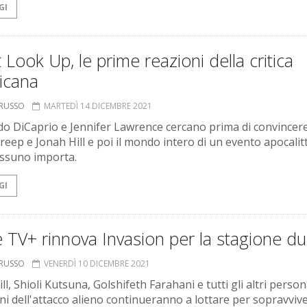
GI
 Look Up, le prime reazioni della critica
icana
ORUSSO
MARTEDÌ 14 DICEMBRE 2021
o DiCaprio e Jennifer Lawrence cercano prima di convincer
reep e Jonah Hill e poi il mondo intero di un evento apocalitt
essuno importa.
GI
 TV+ rinnova Invasion per la stagione d
ORUSSO
VENERDÌ 10 DICEMBRE 2021
l, Shioli Kutsuna, Golshifeth Farahani e tutti gli altri perso
ni dell'attacco alieno continueranno a lottare per sopravviv