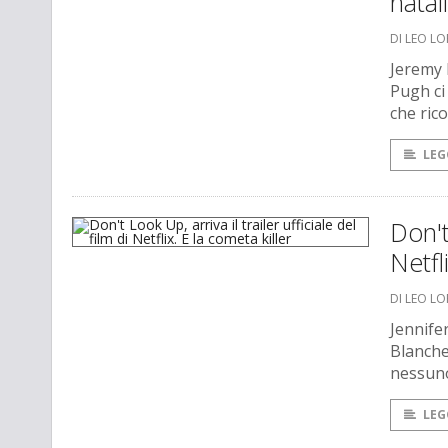
natal
DI LEO L
Jeremy 
Pugh ci
che rico
LEG
Don't
Netfl
DI LEO L
Jennife
Blanchet
nessun
LEG