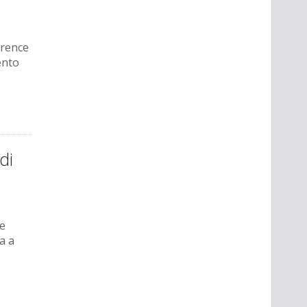
orence
ento
di
te
a a