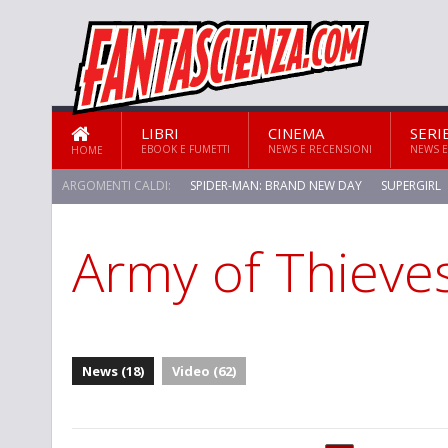
LIBRI
CINEMA
SERI
EBOOK E FUMETTI
NEWS E RECENSIONI
NEWS E
HOME
ARGOMENTI CALDI:
SPIDER-MAN: BRAND NEW DAY
SUPERGIRL
Army of Thieve
News (18)
Video (62)