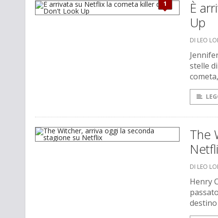
1
È arr
Up
DI LEO L
Jennife
stelle 
cometa,
LEG
The W
Netfl
DI LEO L
Henry Ca
passato
destino 