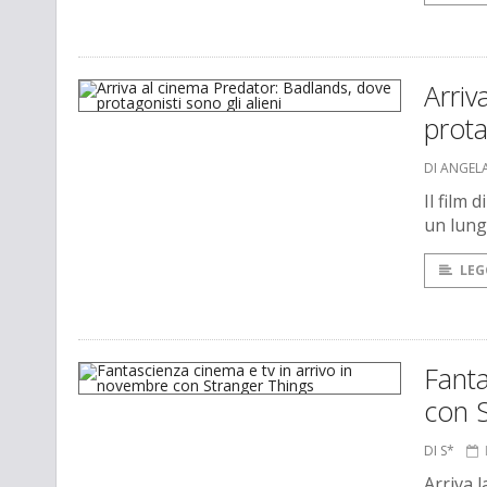
Arriv
prota
DI ANGEL
Il film
un lung
LEG
Fanta
con 
DI S*
Arriva l