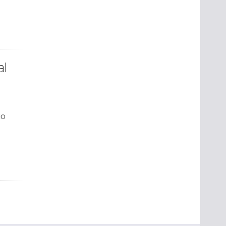
al
uo