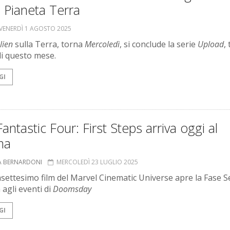
: Pianeta Terra
VENERDÌ 1 AGOSTO 2025
lien
sulla Terra, torna
Mercoledì
, si conclude la serie
Upload
, 
di questo mese.
GI
antastic Four: First Steps arriva oggi al
ma
A BERNARDONI
MERCOLEDÌ 23 LUGLIO 2025
asettesimo film del Marvel Cinematic Universe apre la Fase Se
 agli eventi di
Doomsday
GI