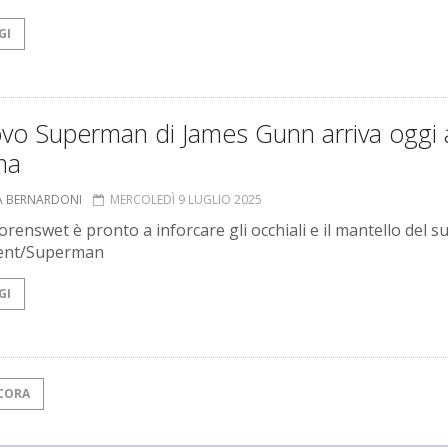
GI
ovo Superman di James Gunn arriva oggi 
ma
A BERNARDONI
MERCOLEDÌ 9 LUGLIO 2025
orenswet è pronto a inforcare gli occhiali e il mantello del s
Kent/Superman
GI
CORA