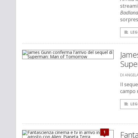
streami
Badland
sorpresa
LEG
James
Supe
DI ANGEL
Il seque
campo n
LEG
1
Fanta