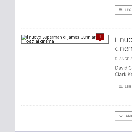
LEG
1
il nu
cine
DI ANGEL
David C
Clark 
LEG
AN