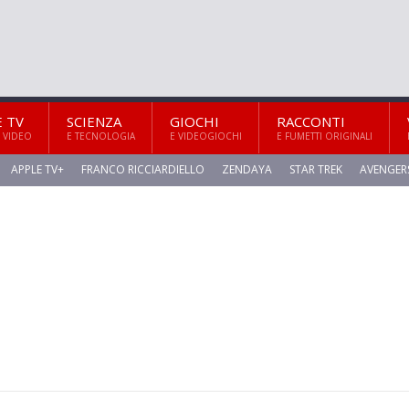
E TV
SCIENZA
GIOCHI
RACCONTI
 VIDEO
E TECNOLOGIA
E VIDEOGIOCHI
E FUMETTI ORIGINALI
APPLE TV+
FRANCO RICCIARDIELLO
ZENDAYA
STAR TREK
AVENGER