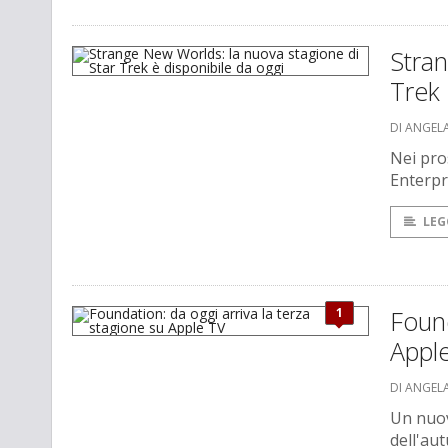
Stran
Trek 
DI ANGEL
Nei pro
Enterpr
LEG
1
Found
Appl
DI ANGEL
Un nuov
dell'au