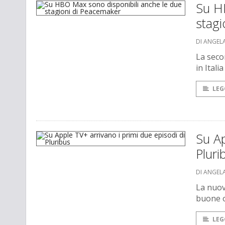
Su H
stag
DI ANGEL
La seco
in Ital
LEG
Su Ap
Pluri
DI ANGEL
La nuova
buone o
LEG