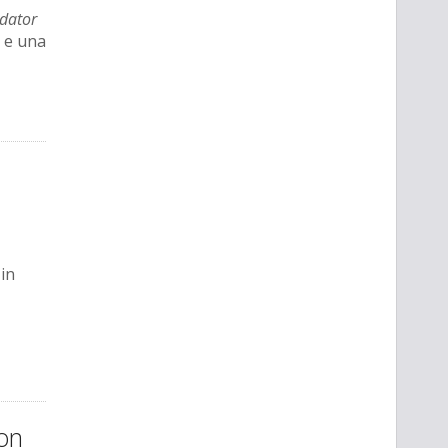
dator
e una
in
con