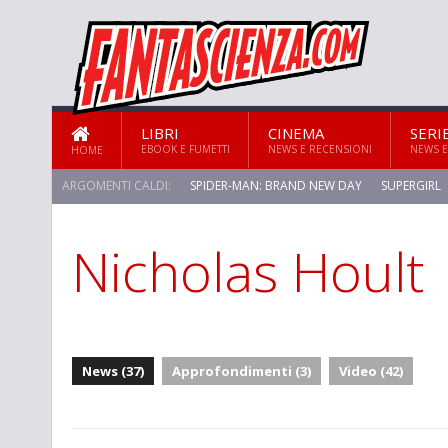
LIBRI
CINEMA
SERI
EBOOK E FUMETTI
NEWS E RECENSIONI
NEWS E
HOME
ARGOMENTI CALDI:
SPIDER-MAN: BRAND NEW DAY
SUPERGIRL
Nicholas Hoult
News (37)
Approfondimenti (3)
Video (42)