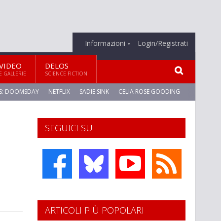
Informazioni
Login/Registrati
VIDEO
DELOS
E GALLERIE
SCIENCE FICTION
S: DOOMSDAY
NETFLIX
SADIE SINK
CELIA ROSE GOODING
SEGUICI SU
ARTICOLI PIÙ POPOLARI