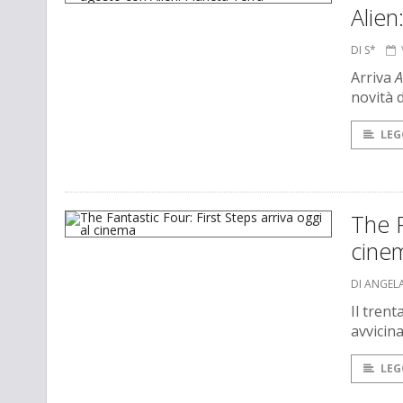
Alien
DI S*
Arriva
A
novità 
LEG
The F
cine
DI ANGEL
Il trent
avvicina
LEG