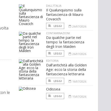
DALL'ITALIA
Il Qualunquismo sulla
fantascienza di Mauro
Covacich
LEGGI
26/07/2026
volta
CONTAMINAZIONI
Da qualche parte nel
tempo: la fantascienza
degli Iron Maiden
LEGGI
26/07/2026
EDITORIA
Dall’antichità alla Golden
Age: ecco la storia della
fantascienza letteraria
LEGGI
16/07/2026
Odissea
con le
LEGGI
15/07/2026