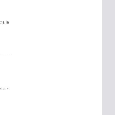
tra le
i e ci