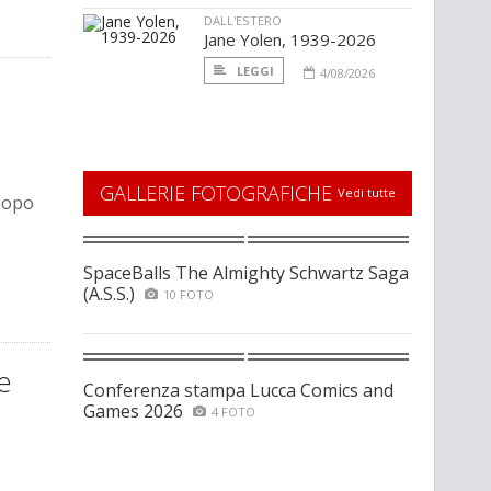
DALL'ESTERO
Jane Yolen, 1939-2026
LEGGI
4/08/2026
GALLERIE FOTOGRAFICHE
Vedi tutte
 dopo
SpaceBalls The Almighty Schwartz Saga
(A.S.S.)
10 FOTO
e
Conferenza stampa Lucca Comics and
Games 2026
4 FOTO