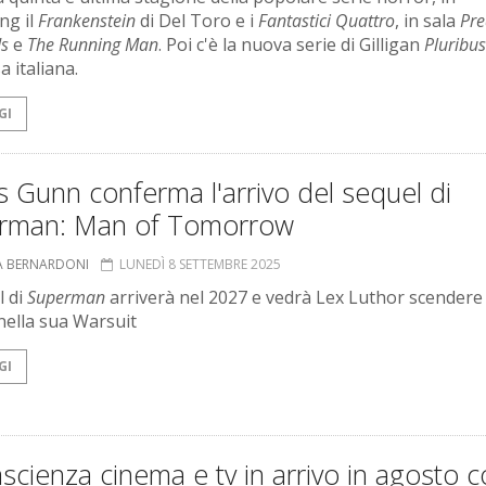
ng il
Frankenstein
di Del Toro e i
Fantastici Quattro
, in sala
Pre
s
e
The Running Man
. Poi c'è la nuova serie di Gilligan
Pluribus
 italiana.
GI
 Gunn conferma l'arrivo del sequel di
rman: Man of Tomorrow
A BERNARDONI
LUNEDÌ 8 SETTEMBRE 2025
l di
Superman
arriverà nel 2027 e vedrà Lex Luthor scendere 
ella sua Warsuit
GI
scienza cinema e tv in arrivo in agosto 