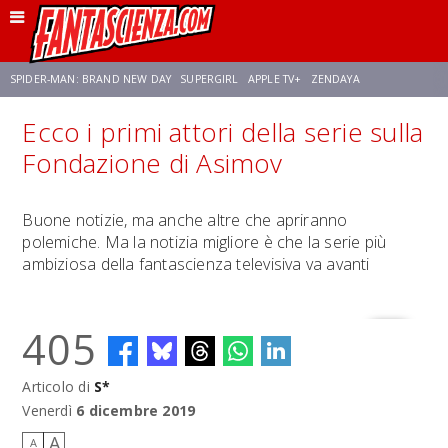
SPIDER-MAN: BRAND NEW DAY
SUPERGIRL
APPLE TV+
ZENDAYA
Ecco i primi attori della serie sulla
FRANCO RICCIARDIELLO
AVENGERS: DOOMSDAY
STAR TREK
NETFLIX
Fondazione di Asimov
SADIE SINK
STAR TREK: STRANGE NEW WORLDS
Buone notizie, ma anche altre che apriranno
polemiche. Ma la notizia migliore è che la serie più
ambiziosa della fantascienza televisiva va avanti
405
Articolo di
S*
Venerdì
6 dicembre 2019
A
A