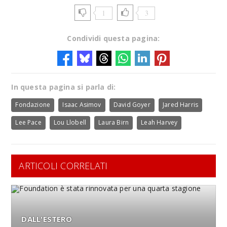
1
3
Condividi questa pagina:
In questa pagina si parla di:
Fondazione
Isaac Asimov
David Goyer
Jared Harris
Lee Pace
Lou Llobell
Laura Birn
Leah Harvey
ARTICOLI CORRELATI
DALL'ESTERO