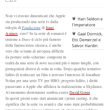
Non vi eravate dimenticati che Apple
Hari Seldon e
sta producendo una serie tv dalla
l'imperatore
trilogia di
Fondazione
di
Isaac
Asimov
, vero? Se la serie di romanzi è
Gaal Dornick,
insieme a
Dune
il ciclo più famoso
Eto Demerzel e
della fantascienza classica, è anche
Salvor Hardin
vero che si tratta di un'opera difficile
da portare sullo schermo: composta in
realtà da una serie di nove racconti più o meno lunghi, con
protagonisti diversi di volta in volta. Dopo qualche tentativo
fallito di realizzare un film è arrivato l'interesse di Jonathan
Nolan per una serie TV per HBO; progetto fallito, i diritti
passavano a Apple che affidava la realizzazione a Skydance.
Al momento showrunner sembra essere
David Goyer
.
In questi giorni sono stati annunciati i primi casting, il che
significa che la serie va avanti e che sono state probabilmente
programmate le riprese (altrimenti gli attori non avrebbero