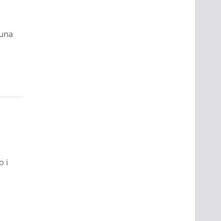
 una
 i