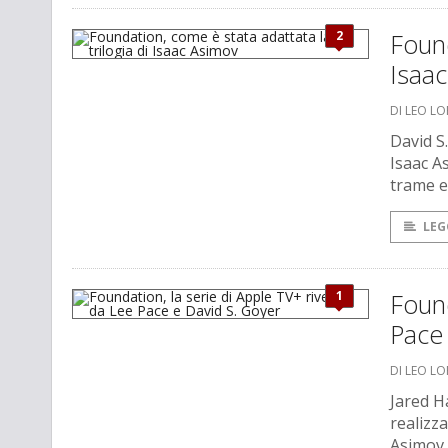
2
Found
Isaa
DI LEO L
David S
Isaac A
trame e
LEG
1
Found
Pace
DI LEO L
Jared H
realizz
Asimov.