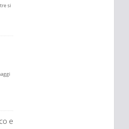
tre si
naggi
ico e