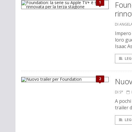
1
Found
rinno
DI ANGEL
Impero 
loro gue
Isaac A
LEG
2
Nuovo
DI S*
A pochi
trailer 
LEG