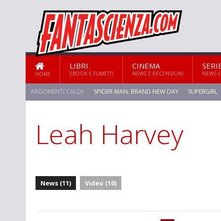
LIBRI
CINEMA
SERI
EBOOK E FUMETTI
NEWS E RECENSIONI
NEWS E
HOME
ARGOMENTI CALDI:
SPIDER-MAN: BRAND NEW DAY
SUPERGIRL
Leah Harvey
News (11)
Video (10)