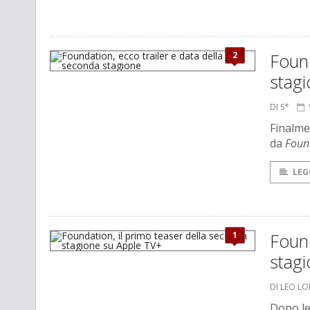
2
Found
stag
DI S*
Finalme
da
Foun
LEG
1
Found
stag
DI LEO L
Dopo le