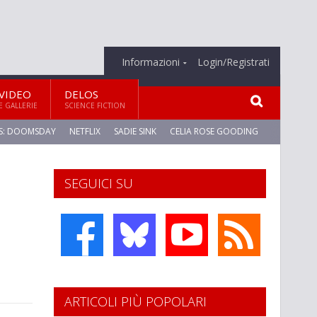
Informazioni
Login/Registrati
VIDEO
DELOS
E GALLERIE
SCIENCE FICTION
S: DOOMSDAY
NETFLIX
SADIE SINK
CELIA ROSE GOODING
SEGUICI SU
ARTICOLI PIÙ POPOLARI