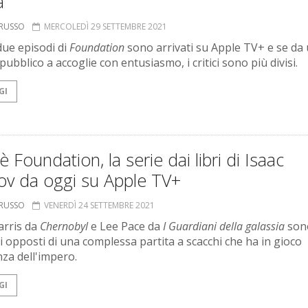
a
ORUSSO
MERCOLEDÌ 29 SETTEMBRE 2021
due episodi di
Foundation
sono arrivati su Apple TV+ e se da
 pubblico a accoglie con entusiasmo, i critici sono più divisi.
GI
 Foundation, la serie dai libri di Isaac
ov da oggi su Apple TV+
ORUSSO
VENERDÌ 24 SETTEMBRE 2021
arris da
Chernobyl
e Lee Pace da
I Guardiani della galassia
sono
i opposti di una complessa partita a scacchi che ha in gioco
nza dell'impero.
GI