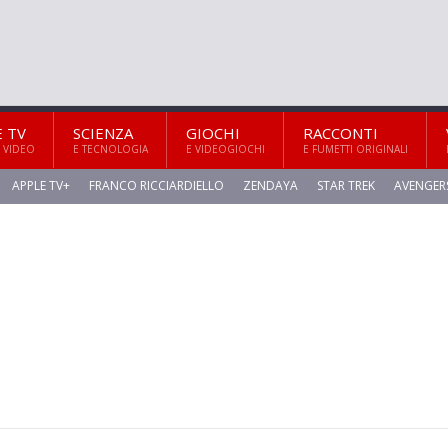
E TV
SCIENZA
GIOCHI
RACCONTI
 VIDEO
E TECNOLOGIA
E VIDEOGIOCHI
E FUMETTI ORIGINALI
APPLE TV+
FRANCO RICCIARDIELLO
ZENDAYA
STAR TREK
AVENGER