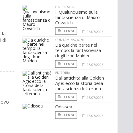
DALL'ITALIA
Il Qualunquismo sulla
fantascienza di Mauro
Covacich
LEGGI
26/07/2026
 la
 di
CONTAMINAZIONI
Da qualche parte nel
tempo: la fantascienza
degli Iron Maiden
LEGGI
26/07/2026
EDITORIA
Dall’antichità alla Golden
Age: ecco la storia della
fantascienza letteraria
LEGGI
16/07/2026
nuovo
Odissea
LEGGI
15/07/2026