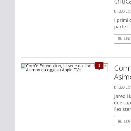
critic
DI LEO L
I primi 
parte il
LEG
3
Com'è
Asim
DI LEO L
Jared H
due cap
l'esiste
LEG