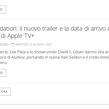
GI
ation: il nuovo trailer e la data di arrivo 
 di Apple TV+
ORUSSO
MARTEDÌ 29 GIUGNO 2021
arris, Lee Pace e lo showrunner David S. Goyer danno vita al
oro di Asimov, portando in scena Hari Seldon e il crollo imm
pero.
GI
CORA