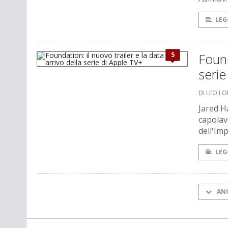
LEG
5
Found
serie
DI LEO L
Jared H
capolav
dell'Im
LEG
AN