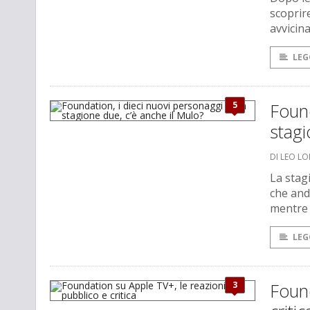
scoprir
avvicina
LEG
5
Found
stagi
DI LEO L
La stag
che and
mentre l
LEG
3
Found