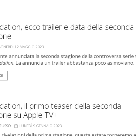
ation, ecco trailer e data della seconda
ione
VENERDÌ 12 MAGGIO 2023
nte annunciata la seconda stagione della controversa serie 
dation
. La annuncia un trailer abbastanza poco asimoviano.
GI
ation, il primo teaser della seconda
ione su Apple TV+
ORUSSO
LUNEDÌ 9 GENNAIO 2023
 rivelazioni della prima stagione, questa estate torneremo a