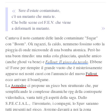
Sere d'estate contaminate,
c'è un mutante che muta te.
Che belle scene col F.E.V. che viene
a deformarti in mutante.
Cantava il noto cantante delle lande contaminate "Sugar"
con "Boom". Ok ragazzi, fa caldo, nemmeno fossimo sotto la
pioggia di onde microonde di una bomba atomica. Però ho
una buon rimedio: una nuka cola ghiacciata, qualche amico
(anche ghoul va bene) e
Fallout: Il gioco da tavolo
. Ebbene
sì! Forse per riempire il grande vuoto che è misteriosamente
apparso nei nostri cuori con l'annuncio del nuovo
Fallout
ecco arrivare il boardgame.
La
Asmodee
ci propone un gioco ben strutturato che, pur
semplificando le complesse dinamiche rpg della controparte
videoludica, vanta tutti gli aspetti della saga. Dallo
S.P.E.C.I.A.L., l'inventario, i compagni, lo Spav saranno
tutti presenti nel gioco. Avremo davanti a noi la zona