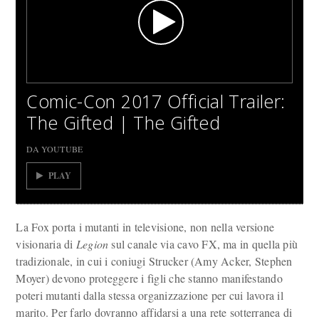
Comic-Con 2017 Official Trailer:
The Gifted | The Gifted
DA YOUTUBE
PLAY
La Fox porta i mutanti in televisione, non nella versione
visionaria di
Legion
sul canale via cavo FX, ma in quella più
tradizionale, in cui i coniugi Strucker (Amy Acker, Stephen
Moyer) devono proteggere i figli che stanno manifestando
poteri mutanti dalla stessa organizzazione per cui lavora il
marito. Per farlo dovranno affidarsi a una rete sotterranea di