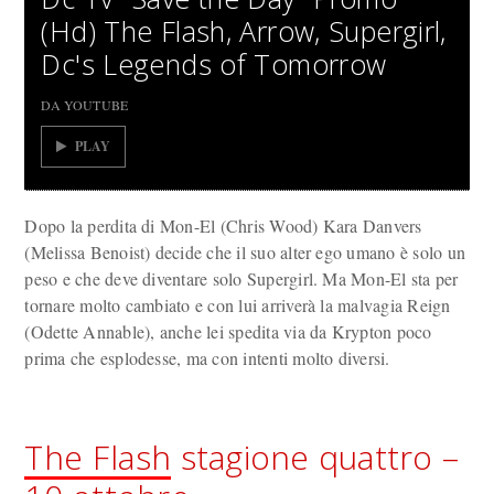
(Hd) The Flash, Arrow, Supergirl,
Dc's Legends of Tomorrow
DA YOUTUBE
PLAY
Dopo la perdita di Mon-El (Chris Wood) Kara Danvers
(Melissa Benoist) decide che il suo alter ego umano è solo un
peso e che deve diventare solo Supergirl. Ma Mon-El sta per
tornare molto cambiato e con lui arriverà la malvagia Reign
(Odette Annable), anche lei spedita via da Krypton poco
prima che esplodesse, ma con intenti molto diversi.
The Flash
stagione quattro –