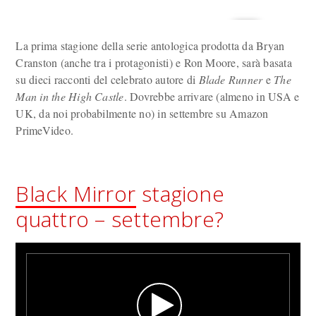
La prima stagione della serie antologica prodotta da Bryan
Cranston (anche tra i protagonisti) e Ron Moore, sarà basata
su dieci racconti del celebrato autore di
Blade Runner
e
The
Man in the High Castle
. Dovrebbe arrivare (almeno in USA e
UK, da noi probabilmente no) in settembre su Amazon
PrimeVideo.
Black Mirror
stagione
quattro – settembre?