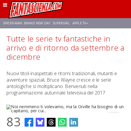
SPIDER-MAN: BRAND NEW DAY
SUPERGIRL
APPLE TV+
Tutte le serie tv fantastiche in
FRANCO RICCIARDIELLO
ZENDAYA
AVENGERS: DOOMSDAY
STAR TREK
arrivo e di ritorno da settembre a
dicembre
NETFLIX
SADIE SINK
STAR TREK: STRANGE NEW WORLDS
Nuovi titoli inaspettati e ritorni tradizionali, mutanti e
avventure spaziali, Bruce Wayne cresce e le serie
antologiche si moltiplicano. Benvenuti nella
programmazione autunnale televisiva del 2017
83