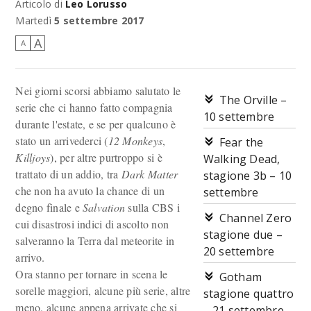
Articolo di
Leo Lorusso
Noi nemmeno ti volevamo, ma la Orville ha bisogno di un capitano,
per cui...
Martedì
5 settembre 2017
A
A
Nei giorni scorsi abbiamo salutato le
The Orville –
serie che ci hanno fatto compagnia
10 settembre
durante l'estate, e se per qualcuno è
stato un arrivederci (
12 Monkeys
,
Fear the
Killjoys
), per altre purtroppo si è
Walking Dead,
trattato di un addio, tra
Dark Matter
stagione 3b – 10
che non ha avuto la chance di un
settembre
degno finale e
Salvation
sulla CBS i
Channel Zero
cui disastrosi indici di ascolto non
stagione due –
salveranno la Terra dal meteorite in
20 settembre
arrivo.
Ora stanno per tornare in scena le
Gotham
sorelle maggiori, alcune più serie, altre
stagione quattro
meno, alcune appena arrivate che si
– 21 settembre