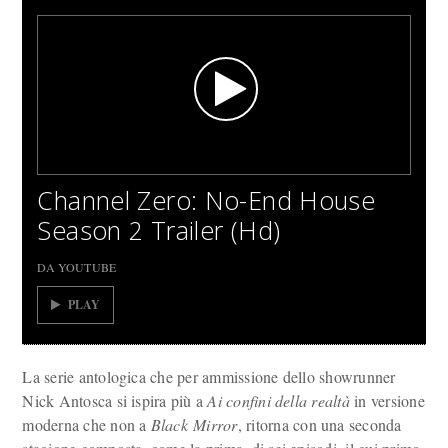
Channel Zero: No-End House
Season 2 Trailer (Hd)
DA YOUTUBE
PLAY
La serie antologica che per ammissione dello showrunner
Nick Antosca si ispira più a
Ai confini della realtà
in versione
moderna che non a
Black Mirror
, ritorna con una seconda