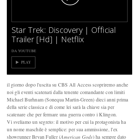
Star Trek: Discovery | Official
Trailer [Hd] | Netflix
DA YOUTUBE
PLAY
il giorno dopo l'uscita su CBS All Access scopriremo anche
noi gli eventi scatenati dalla tenente comandante con limiti
Michael Burhnam (Sonequa Martin-Green) dieci anni prima
della serie classica e di come lei sarà la chiave sia per
scatenare che per fermare una guerra contro i Klingon.
Vi sveliamo un segreto: il motivo per cui la protagonista ha
un nome maschile è semplice: per sua ammissione, l'ex
showrunner Bryan Fuller (
American Gods
) ha sempre dato