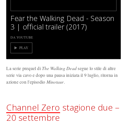
Fear the Walking Dead - Season
3 | official trailer (2017)
DA YOUTUBE
PLAY
La serie prequel di
The Walking Dead
segue lo stile di altre
serie via cavo e dopo una pausa iniziata il 9 luglio, ritorna in
azione con l'episodio
Minotaur
.
Channel Zero
stagione due –
20 settembre