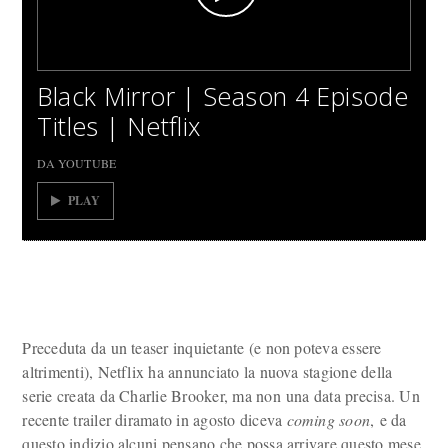
Black Mirror | Season 4 Episode
Titles | Netflix
DA YOUTUBE
PLAY
Preceduta da un teaser inquietante (e non poteva essere
altrimenti), Netflix ha annunciato la nuova stagione della
serie creata da Charlie Brooker, ma non una data precisa. Un
recente trailer diramato in agosto diceva
coming soon
, e da
questo indizio alcuni pensano che possa arrivare questo mese.