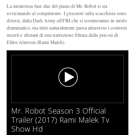
La misteriosa fase due del piano di Mr. Robot si sta
avvicinando al compimento. I giocatori sulla scacchiera sono
diversi, dalla Dark Army all'FBI che si scontreranno in modo
drammatico, ma tutto naturalmente passa attraverso i contorni
incerti e sfumati di una narrazione filtrata dalla psicosi di
Elliot Alterson (Rami Malek).
Mr. Robot Season 3 Official
Trailer (2017) Rami Malek Tv
Show Hd