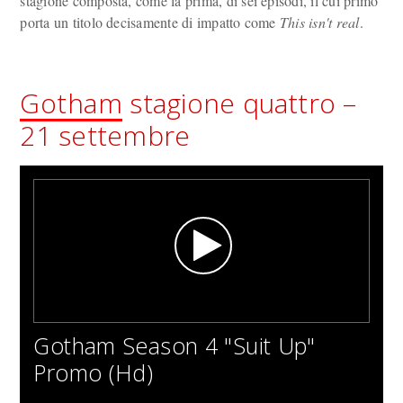
stagione composta, come la prima, di sei episodi, il cui primo
porta un titolo decisamente di impatto come
This isn't real
.
Gotham
stagione quattro –
21 settembre
Gotham Season 4 "Suit Up"
Promo (Hd)