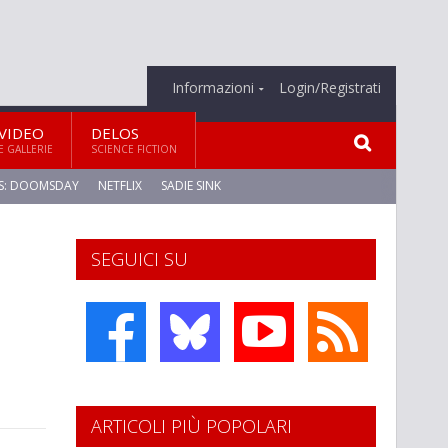
Informazioni
Login/Registrati
VIDEO
DELOS
E GALLERIE
SCIENCE FICTION
S: DOOMSDAY
NETFLIX
SADIE SINK
SEGUICI SU
ARTICOLI PIÙ POPOLARI