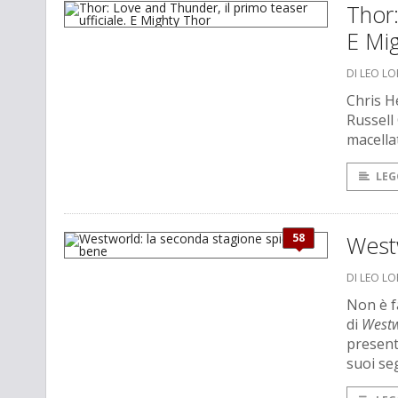
Thor:
E Mi
DI LEO L
Chris H
Russell
macellat
LEG
58
West
DI LEO L
Non è f
di
Westw
presente
suoi seg