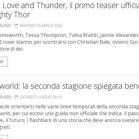
 Love and Thunder, il primo teaser ufficia
ghty Thor
ORUSSO
MARTEDÌ 19 APRILE 2022
emsworth, Tessa Thompson, Taika Waititi, Jaimie Alexander
 Crowe stanno per scontrarsi con Christian Bale, ovvero Gorr
ore di dei.
GI
world: la seconda stagione spiegata ben
ORUSSO
GIOVEDÌ 5 LUGLIO 2018
acile orientarsi nelle varie linee temporali della seconda sta
orld
, per cui eccovi una guida non ufficiale che indica il passa
, il futuro, i flashback di una storia che deve ancora svelare 
reti.