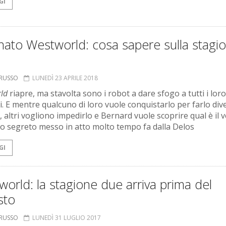
GI
nato Westworld: cosa sapere sulla stagi
ORUSSO
LUNEDÌ 23 APRILE 2018
ld
riapre, ma stavolta sono i robot a dare sfogo a tutti i loro 
i. E mentre qualcuno di loro vuole conquistarlo per farlo div
, altri vogliono impedirlo e Bernard vuole scoprire qual è il 
o segreto messo in atto molto tempo fa dalla Delos
GI
orld: la stagione due arriva prima del
sto
ORUSSO
LUNEDÌ 31 LUGLIO 2017