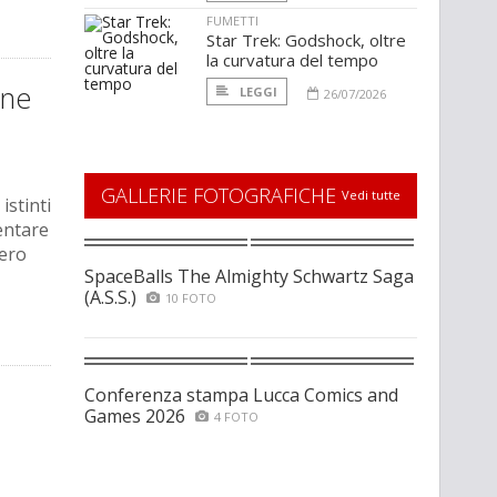
FUMETTI
Star Trek: Godshock, oltre
la curvatura del tempo
one
LEGGI
26/07/2026
GALLERIE FOTOGRAFICHE
Vedi tutte
istinti
entare
vero
SpaceBalls The Almighty Schwartz Saga
(A.S.S.)
10 FOTO
Conferenza stampa Lucca Comics and
Games 2026
4 FOTO