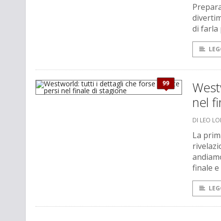
Prepara
divertim
di farla
LEG
99
Westw
nel f
DI LEO L
La prim
rivelazi
andiamo
finale e
LEG