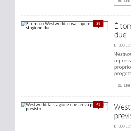
LEG
28
È tor
due
DI LEO L
Westwor
repress
proprio
progett
LEG
43
Westw
previ
DI LEO L