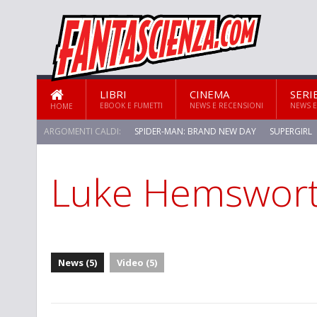
LIBRI
CINEMA
SERI
EBOOK E FUMETTI
NEWS E RECENSIONI
NEWS E
HOME
ARGOMENTI CALDI:
SPIDER-MAN: BRAND NEW DAY
SUPERGIRL
Luke Hemswor
STAR TREK: STRANGE NEW WORLDS
News (5)
Video (5)