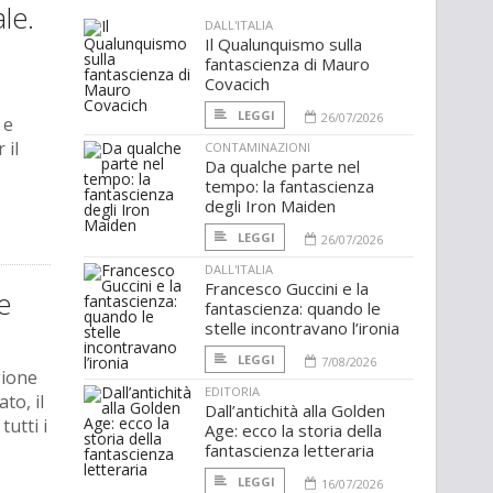
le.
DALL'ITALIA
Il Qualunquismo sulla
fantascienza di Mauro
Covacich
LEGGI
26/07/2026
 e
 il
CONTAMINAZIONI
Da qualche parte nel
tempo: la fantascienza
degli Iron Maiden
LEGGI
26/07/2026
DALL'ITALIA
Francesco Guccini e la
e
fantascienza: quando le
stelle incontravano l’ironia
LEGGI
7/08/2026
gione
EDITORIA
to, il
Dall’antichità alla Golden
tutti i
Age: ecco la storia della
fantascienza letteraria
LEGGI
16/07/2026