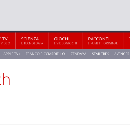
E TV
SCIENZA
GIOCHI
RACCONTI
 VIDEO
E TECNOLOGIA
E VIDEOGIOCHI
E FUMETTI ORIGINALI
APPLE TV+
FRANCO RICCIARDIELLO
ZENDAYA
STAR TREK
AVENGER
th