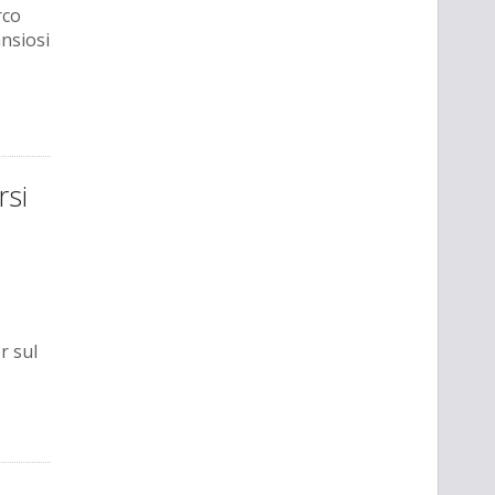
rco
nsiosi
rsi
r sul