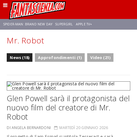
SPIDER-MAN: BRAND NEW DAY
SUPERGIRL
APPLE TV+
Mr. Robot
FRANCO RICCIARDIELLO
ZENDAYA
STAR TREK
AVENGERS: DOOMSDAY
News (18)
Approfondimenti (1)
Video (21)
NETFLIX
SADIE SINK
CELIA ROSE GOODING
Glen Powell sarà il protagonista del
nuovo film del creatore di Mr.
Robot
DI ANGELA BERNARDONI
MARTEDÌ 20 GENNAIO 2026
Il progetto di Sam Esmail si intitola Tesseract e sarà