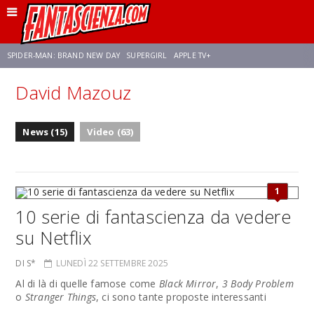
SPIDER-MAN: BRAND NEW DAY
SUPERGIRL
APPLE TV+
David Mazouz
FRANCO RICCIARDIELLO
ZENDAYA
STAR TREK
AVENGERS: DOOMSDAY
News (15)
Video (63)
NETFLIX
SADIE SINK
CELIA ROSE GOODING
1
10 serie di fantascienza da vedere
su Netflix
DI S*
LUNEDÌ 22 SETTEMBRE 2025
Al di là di quelle famose come
Black Mirror
,
3 Body Problem
o
Stranger Things
, ci sono tante proposte interessanti