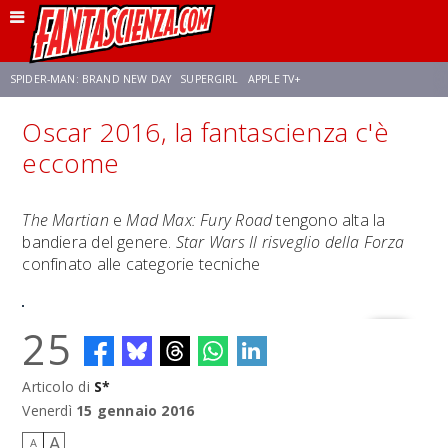
SPIDER-MAN: BRAND NEW DAY
SUPERGIRL
APPLE TV+
Oscar 2016, la fantascienza c'è
FRANCO RICCIARDIELLO
ZENDAYA
STAR TREK
AVENGERS: DOOMSDAY
eccome
NETFLIX
SADIE SINK
CELIA ROSE GOODING
The Martian
e
Mad Max: Fury Road
tengono alta la
bandiera del genere.
Star Wars Il risveglio della Forza
confinato alle categorie tecniche
25
Articolo di
S*
Venerdì
15 gennaio 2016
A
A