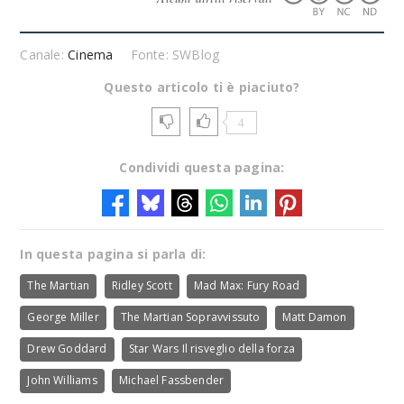
Canale:
Cinema
Fonte: SWBlog
Questo articolo ti è piaciuto?
4
Condividi questa pagina:
In questa pagina si parla di:
The Martian
Ridley Scott
Mad Max: Fury Road
George Miller
The Martian Sopravvissuto
Matt Damon
Drew Goddard
Star Wars Il risveglio della forza
John Williams
Michael Fassbender