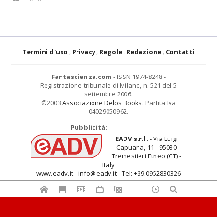
Termini d'uso
Privacy
Regole
Redazione
Contatti
Fantascienza.com
- ISSN 1974-8248 -
Registrazione tribunale di Milano, n. 521 del 5
settembre 2006.
©2003
Associazione Delos Books
. Partita Iva
04029050962.
Pubblicità:
EADV s.r.l.
- Via Luigi
Capuana, 11 - 95030
Tremestieri Etneo (CT) -
Italy
www.eadv.it - info@eadv.it - Tel: +39.0952830326