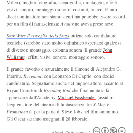
Miller), miglior fotografia, scenografia, montaggio, effetti
visivi, sonoro, montaggio sonoro, costumi, trucco. Fanno
dieci nomination: non siamo sicuri ma potrebbe essere record
per un film di fantascienza;
Avatar
ne aveva prese nove.
Star Wars Il risveglio della forza
ottiene solo candidature
tecniche (sarebbe stato molto ottimistico aspettarsi qualcosa
di diverso): montaggio, colonna sonora (il grande
John
Williams
), effetti visivi, sonoro, montaggio sonoro.
Il grande favorito è naturalmente il filmone di Alejandro G.
Iñárritu,
Revenant
, con Leonardo Di Caprio, con dodici
candidature. Segnaliamo anche nel miglior attore, accanto al
Bryan Cranston di
Breaking Bad
che finalmente si fa
apprezzare dall'Academy,
Michael Fassbender
(assiduo
frequentatore del cinema di fantascienza, tra
X-Men
e
Prometheus
), per la parte di Steve Jobs nel film omonimo.
Gli Oscar saranno assegnati il 28 febbraio.
Alcuni diritti riservati