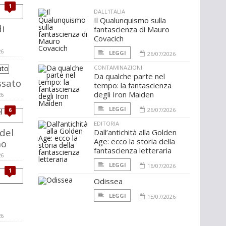
1
DALL'ITALIA
Il Qualunquismo sulla
i
fantascienza di Mauro
Covacich
26
LEGGI
26/07/2026
CONTAMINAZIONI
Da qualche parte nel
ssato
tempo: la fantascienza
degli Iron Maiden
26
LEGGI
26/07/2026
6
EDITORIA
 del
Dall’antichità alla Golden
Age: ecco la storia della
no
fantascienza letteraria
26
LEGGI
16/07/2026
1
Odissea
LEGGI
15/07/2026
26