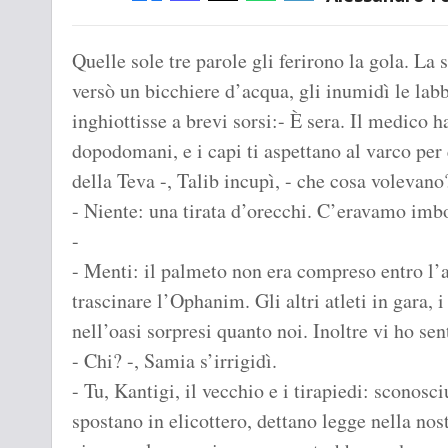
Quelle sole tre parole gli ferirono la gola. La s
versò un bicchiere d’acqua, gli inumidì le labb
inghiottisse a brevi sorsi:- È sera. Il medico h
dopodomani, e i capi ti aspettano al varco per 
della Teva -, Talib incupì, - che cosa volevano
- Niente: una tirata d’orecchi. C’eravamo imbo
-
- Menti: il palmeto non era compreso entro l’ae
trascinare l’Ophanim. Gli altri atleti in gara, 
nell’oasi sorpresi quanto noi. Inoltre vi ho sent
- Chi? -, Samia s’irrigidì.
- Tu, Kantigi, il vecchio e i tirapiedi: sconosc
spostano in elicottero, dettano legge nella nos