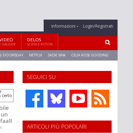
Informazioni
Login/Registrati
VIDEO
DELOS
E GALLERIE
SCIENCE FICTION
S: DOOMSDAY
NETFLIX
SADIE SINK
CELIA ROSE GOODING
SEGUICI SU
bile
 un
faall
ARTICOLI PIÙ POPOLARI
26