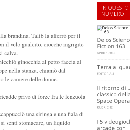
IN QUESTO
NUMERO
-
la brandina. Talib la afferrò per il
Delos Scienc
con il velo gualcito, ciocche ingrigite
Fiction 163
si calva.
APRILE 2014
nicchiò ginocchia al petto faccia al
Terra al qua
ppe nella stanza, chiamò dal
EDITORIALI
so le camere delle donne.
Il ritorno di 
classico dell
ricadde privo di forze fra le lenzuola
Space Opera
RUBRICHE
scappucciò una siringa e una fiala di
I 5 videogioc
, si sentì stomacare, un liquido
arcade con