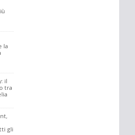
iù
 la
a
 il
o tra
lia
nt,
ti gli