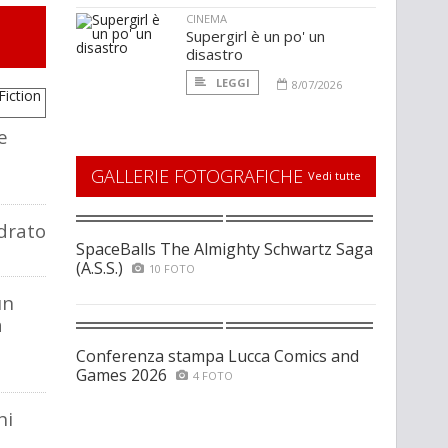
CINEMA
Supergirl è un po' un
disastro
LEGGI
8/07/2026
e
GALLERIE FOTOGRAFICHE
Vedi tutte
drato
SpaceBalls The Almighty Schwartz Saga
(A.S.S.)
10 FOTO
un
a
Conferenza stampa Lucca Comics and
Games 2026
4 FOTO
hi