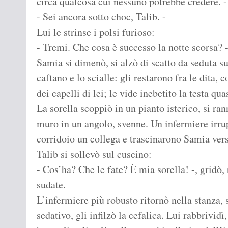
circa qualcosa cui nessuno potrebbe credere. -
- Sei ancora sotto choc, Talib. -
Lui le strinse i polsi furioso:
- Tremi. Che cosa è successo la notte scorsa? 
Samia si dimenò, si alzò di scatto da seduta sul
caftano e lo scialle: gli restarono fra le dita, 
dei capelli di lei; le vide inebetito la testa qua
La sorella scoppiò in un pianto isterico, si ran
muro in un angolo, svenne. Un infermiere irru
corridoio un collega e trascinarono Samia ver
Talib si sollevò sul cuscino:
- Cos’ha? Che le fate? È mia sorella! -, gridò, 
sudate.
L’infermiere più robusto ritornò nella stanza, 
sedativo, gli infilzò la cefalica. Lui rabbrividì