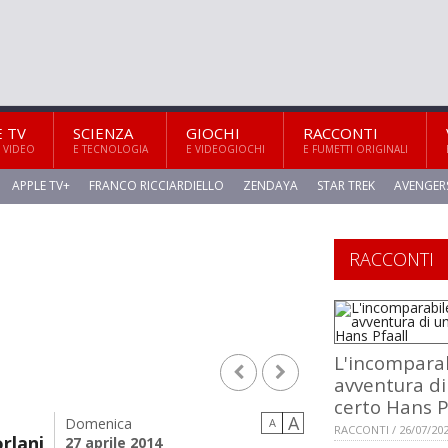
E TV
SCIENZA
GIOCHI
RACCONTI
 VIDEO
E TECNOLOGIA
E VIDEOGIOCHI
E FUMETTI ORIGINALI
APPLE TV+
FRANCO RICCIARDIELLO
ZENDAYA
STAR TREK
AVENGER
RACCONTI
L'incompara
avventura di
certo Hans P
A
Domenica
A
RACCONTI / 26/07/20
rlani
27 aprile 2014