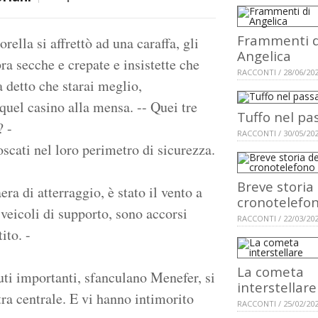
Frammenti d
orella si affrettò ad una caraffa, gli
Angelica
ra secche e crepate e insistette che
RACCONTI / 28/06/20
a detto che starai meglio,
quel casino alla mensa. -- Quei tre
Tuffo nel pa
? -
RACCONTI / 30/05/20
scati nel loro perimetro di sicurezza.
Breve storia
ra di atterraggio, è stato il vento a
cronotelefo
i veicoli di supporto, sono accorsi
RACCONTI / 22/03/20
ito. -
La cometa
iuti importanti, sfanculano Menefer, si
interstellare
tra centrale. E vi hanno intimorito
RACCONTI / 25/02/20