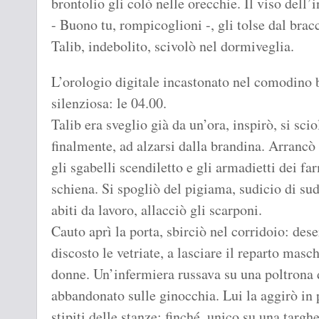
brontolio gli colò nelle orecchie. Il viso dell’
- Buono tu, rompicoglioni -, gli tolse dal bracc
Talib, indebolito, scivolò nel dormiveglia.
L’orologio digitale incastonato nel comodino br
silenziosa: le 04.00.
Talib era sveglio già da un’ora, inspirò, si scio
finalmente, ad alzarsi dalla brandina. Arrancò n
gli sgabelli scendiletto e gli armadietti dei fa
schiena. Si spogliò del pigiama, sudicio di sud
abiti da lavoro, allacciò gli scarponi.
Cauto aprì la porta, sbirciò nel corridoio: des
discosto le vetriate, a lasciare il reparto masc
donne. Un’infermiera russava su una poltrona di
abbandonato sulle ginocchia. Lui la aggirò in p
stipiti delle stanze: finché, unico su una targhe