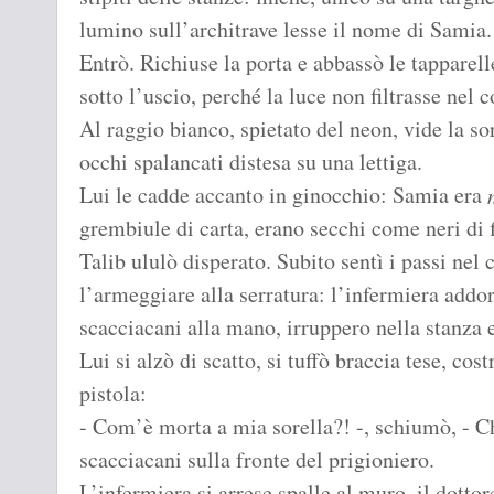
lumino sull’architrave lesse il nome di Samia.
Entrò. Richiuse la porta e abbassò le tapparell
sotto l’uscio, perché la luce non filtrasse nel c
Al raggio bianco, spietato del neon, vide la sor
occhi spalancati distesa su una lettiga.
Lui le cadde accanto in ginocchio: Samia era
grembiule di carta, erano secchi come neri di
Talib ululò disperato. Subito sentì i passi nel 
l’armeggiare alla serratura: l’infermiera addo
scacciacani alla mano, irruppero nella stanza 
Lui si alzò di scatto, si tuffò braccia tese, cost
pistola:
- Com’è morta a mia sorella?! -, schiumò, - Ch
scacciacani sulla fronte del prigioniero.
L’infermiera si arrese spalle al muro, il dotto