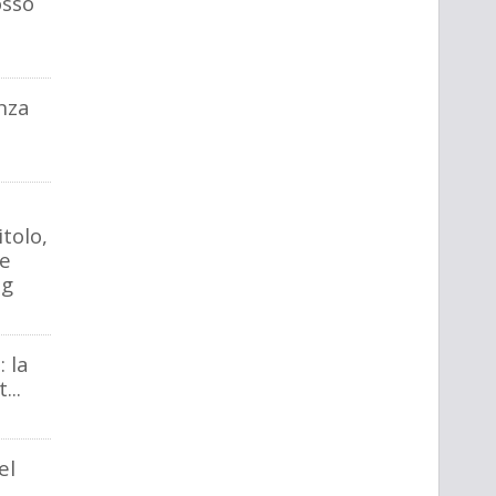
osso
nza
tolo,
 e
ng
 la
...
el