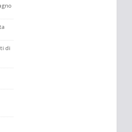
agno
ta
i di
o