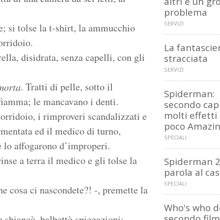
altri è un gr
problema
SERVIZI
e; si tolse la t-shirt, la ammucchio
orridoio.
La fantascie
ella, disidrata, senza capelli, con gli
stracciata
SERVIZI
. Tratti di pelle, sotto il
morta
Spiderman:
 fiamma; le mancavano i denti.
secondo capi
molti effetti
corridoio, i rimproveri scandalizzati e
poco Amazi
rmentata ed il medico di turno,
SPECIALI
e lo affogarono d’improperi.
rinse a terra il medico e gli tolse la
Spiderman 2:
parola al cast
SPECIALI
e cosa ci nascondete?! -, premette la
Who's who d
secondo film
re sbiancò, balbettò spiegazioni: