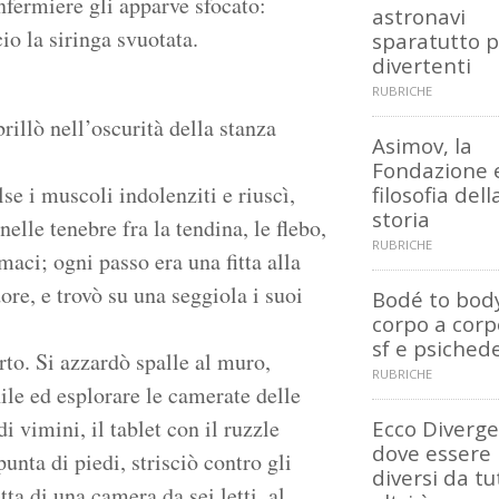
infermiere gli apparve sfocato:
astronavi
io la siringa svuotata.
sparatutto p
divertenti
RUBRICHE
illò nell’oscurità della stanza
Asimov, la
Fondazione e
lse i muscoli indolenziti e riuscì,
filosofia dell
storia
elle tenebre fra la tendina, le flebo,
RUBRICHE
rmaci; ogni passo era una fitta alla
ore, e trovò su una seggiola i suoi
Bodé to body:
corpo a corp
sf e psichede
erto. Si azzardò spalle al muro,
RUBRICHE
hile ed esplorare le camerate delle
 vimini, il tablet con il ruzzle
Ecco Diverge
dove essere
unta di piedi, strisciò contro gli
diversi da tut
tta di una camera da sei letti, al