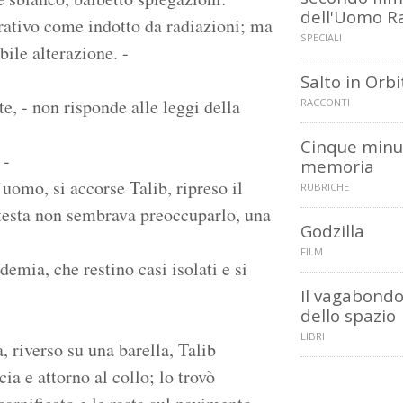
dell'Uomo R
rativo come indotto da radiazioni; ma
SPECIALI
bile alterazione. -
Salto in Orbi
te, - non risponde alle leggi della
RACCONTI
Cinque minut
 -
memoria
’uomo, si accorse Talib, ripreso il
RUBRICHE
 testa non sembrava preoccuparlo, una
Godzilla
FILM
demia, che restino casi isolati e si
Il vagabond
dello spazio
LIBRI
, riverso su una barella, Talib
ia e attorno al collo; lo trovò