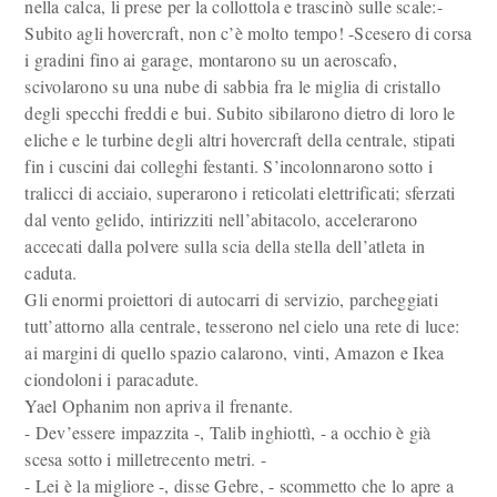
nella calca, li prese per la collottola e trascinò sulle scale:-
Subito agli hovercraft, non c’è molto tempo! -Scesero di corsa
i gradini fino ai garage, montarono su un aeroscafo,
scivolarono su una nube di sabbia fra le miglia di cristallo
degli specchi freddi e bui. Subito sibilarono dietro di loro le
eliche e le turbine degli altri hovercraft della centrale, stipati
fin i cuscini dai colleghi festanti. S’incolonnarono sotto i
tralicci di acciaio, superarono i reticolati elettrificati; sferzati
dal vento gelido, intirizziti nell’abitacolo, accelerarono
accecati dalla polvere sulla scia della stella dell’atleta in
caduta.
Gli enormi proiettori di autocarri di servizio, parcheggiati
tutt’attorno alla centrale, tesserono nel cielo una rete di luce:
ai margini di quello spazio calarono, vinti, Amazon e Ikea
ciondoloni i paracadute.
Yael Ophanim non apriva il frenante.
- Dev’essere impazzita -, Talib inghiottì, - a occhio è già
scesa sotto i milletrecento metri. -
- Lei è la migliore -, disse Gebre, - scommetto che lo apre a