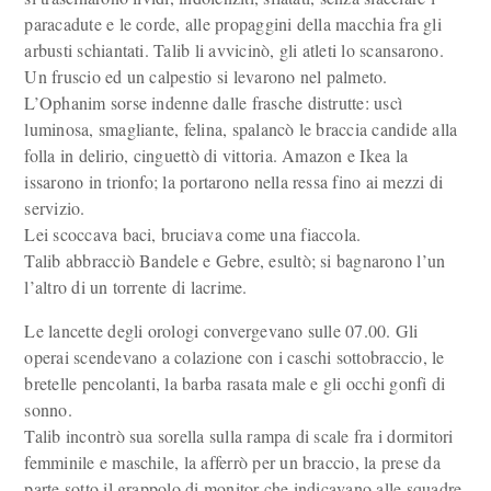
paracadute e le corde, alle propaggini della macchia fra gli
arbusti schiantati. Talib li avvicinò, gli atleti lo scansarono.
Un fruscio ed un calpestio si levarono nel palmeto.
L’Ophanim sorse indenne dalle frasche distrutte: uscì
luminosa, smagliante, felina, spalancò le braccia candide alla
folla in delirio, cinguettò di vittoria. Amazon e Ikea la
issarono in trionfo; la portarono nella ressa fino ai mezzi di
servizio.
Lei scoccava baci, bruciava come una fiaccola.
Talib abbracciò Bandele e Gebre, esultò; si bagnarono l’un
l’altro di un torrente di lacrime.
Le lancette degli orologi convergevano sulle 07.00. Gli
operai scendevano a colazione con i caschi sottobraccio, le
bretelle pencolanti, la barba rasata male e gli occhi gonfi di
sonno.
Talib incontrò sua sorella sulla rampa di scale fra i dormitori
femminile e maschile, la afferrò per un braccio, la prese da
parte sotto il grappolo di monitor che indicavano alle squadre