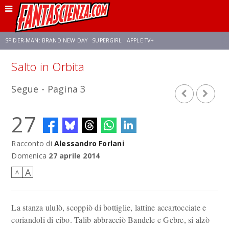
SPIDER-MAN: BRAND NEW DAY
SUPERGIRL
APPLE TV+
Salto in Orbita
FRANCO RICCIARDIELLO
ZENDAYA
STAR TREK
AVENGERS: DOOMSDAY
Segue - Pagina 3
NETFLIX
SADIE SINK
CELIA ROSE GOODING
27
Racconto di
Alessandro Forlani
Domenica
27 aprile 2014
A
A
La stanza ululò, scoppiò di bottiglie, lattine accartocciate e
coriandoli di cibo. Talib abbracciò Bandele e Gebre, si alzò