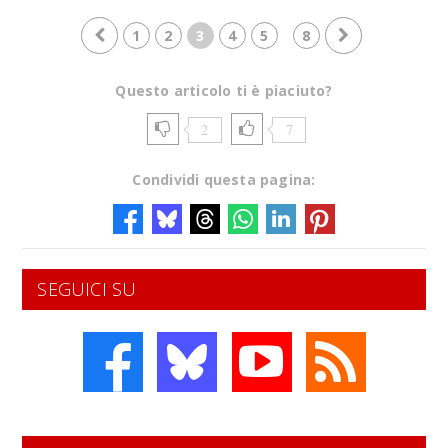
1
2
3
4
5
8
Questo articolo ti è piaciuto?
2
7
Condividi questa pagina:
SEGUICI SU