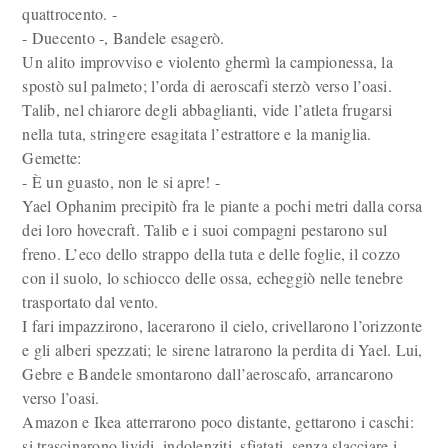
quattrocento. -
- Duecento -, Bandele esagerò.
Un alito improvviso e violento ghermì la campionessa, la
spostò sul palmeto; l’orda di aeroscafi sterzò verso l’oasi.
Talib, nel chiarore degli abbaglianti, vide l’atleta frugarsi
nella tuta, stringere esagitata l’estrattore e la maniglia.
Gemette:
- È un guasto, non le si apre! -
Yael Ophanim precipitò fra le piante a pochi metri dalla corsa
dei loro hovecraft. Talib e i suoi compagni pestarono sul
freno. L’eco dello strappo della tuta e delle foglie, il cozzo
con il suolo, lo schiocco delle ossa, echeggiò nelle tenebre
trasportato dal vento.
I fari impazzirono, lacerarono il cielo, crivellarono l’orizzonte
e gli alberi spezzati; le sirene latrarono la perdita di Yael. Lui,
Gebre e Bandele smontarono dall’aeroscafo, arrancarono
verso l’oasi.
Amazon e Ikea atterrarono poco distante, gettarono i caschi:
si trascinarono lividi, indolenziti, sfiatati, senza slacciare i