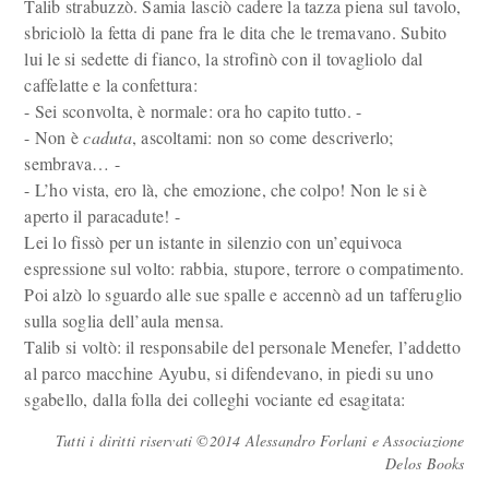
Talib strabuzzò. Samia lasciò cadere la tazza piena sul tavolo,
sbriciolò la fetta di pane fra le dita che le tremavano. Subito
lui le si sedette di fianco, la strofinò con il tovagliolo dal
caffelatte e la confettura:
- Sei sconvolta, è normale: ora ho capito tutto. -
- Non è
caduta
, ascoltami: non so come descriverlo;
sembrava… -
- L’ho vista, ero là, che emozione, che colpo! Non le si è
aperto il paracadute! -
Lei lo fissò per un istante in silenzio con un’equivoca
espressione sul volto: rabbia, stupore, terrore o compatimento.
Poi alzò lo sguardo alle sue spalle e accennò ad un tafferuglio
sulla soglia dell’aula mensa.
Talib si voltò: il responsabile del personale Menefer, l’addetto
al parco macchine Ayubu, si difendevano, in piedi su uno
sgabello, dalla folla dei colleghi vociante ed esagitata:
Tutti i diritti riservati ©2014 Alessandro Forlani e Associazione
Delos Books