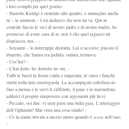
i loro compiti per quel giorno:
- Stanotte Kantigi è rientrato alle quattro, e immagino anche
tu -, la ammonì, - è un andazzo che non mi va. Qui in
centrale faccio le veci di nostro padre e di nostra madre, ho
promesso di avere cura di te: non è che quel ragazzo mi
dispiaccia, ma… -
- Scusami -, lo interruppe distratta. Lui si accorse, placato il
dispetto, che Samia era pallida, sudata, tremava:
- Cos’hai? -
- L’hai detto: ho dormito tre ore. -
Talib le baciò la fronte calda e imperlata, le cinse i fianchi
stretti nella tuta cenerognola. La accompagnò sottobraccio
fino a mensa e le servì il caffelatte, il pane e la marmellata;
addolcì il proprio rimprovero con argomenti più lievi:
- Peccato, voi due: vi siete persi una bella gara. L’atterraggio
dell’Ophanim! Mai vista una cosa simile! -
- Ce la siamo trovata a mezzo metro quando è
scesa
nell’oasi.
-