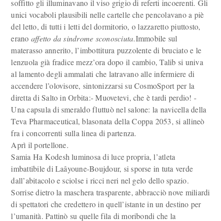
soffitto gli illuminavano il viso grigio di referti incoerenti. Gli
unici vocaboli plausibili nelle cartelle che pencolavano a piè
del letto, di tutti i letti del dormitorio, o lazzaretto piuttosto,
erano
affetto da sindrome sconosciuta
.Immobile sul
materasso annerito, l’imbottitura puzzolente di bruciato e le
lenzuola già fradice mezz’ora dopo il cambio, Talib si univa
al lamento degli ammalati che latravano alle infermiere di
accendere l’olovisore, sintonizzarsi su CosmoSport per la
diretta di Salto in Orbita:- Muovetevi, che è tardi perdio! -
Una capsula di smeraldo fluttuò nel salone: la navicella della
Teva Pharmaceutical, blasonata della Coppa 2053, si allineò
fra i concorrenti sulla linea di partenza.
Aprì il portellone.
Samia Ha Kodesh luminosa di luce propria, l’atleta
imbattibile di Laâyoune-Boujdour, si sporse in tuta verde
dall’abitacolo e sciolse i ricci neri nel gelo dello spazio.
Sorrise dietro la maschera trasparente, abbracciò nove miliardi
di spettatori che credettero in quell’istante in un destino per
l’umanità. Pattinò su quelle fila di moribondi che la