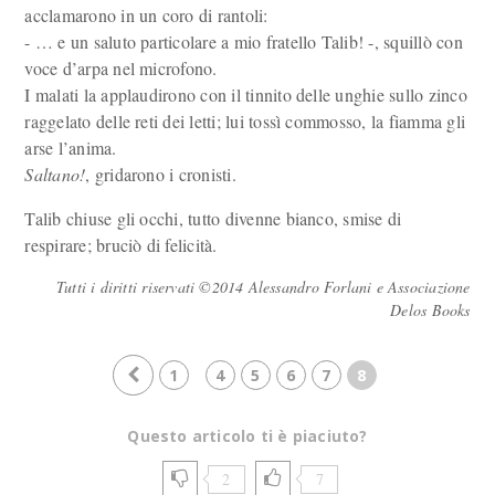
acclamarono in un coro di rantoli:
- … e un saluto particolare a mio fratello Talib! -, squillò con
voce d’arpa nel microfono.
I malati la applaudirono con il tinnito delle unghie sullo zinco
raggelato delle reti dei letti; lui tossì commosso, la fiamma gli
arse l’anima.
Saltano!
, gridarono i cronisti.
Talib chiuse gli occhi, tutto divenne bianco, smise di
respirare; bruciò di felicità.
Tutti i diritti riservati ©2014 Alessandro Forlani e Associazione
Delos Books
1
4
5
6
7
8
Questo articolo ti è piaciuto?
2
7