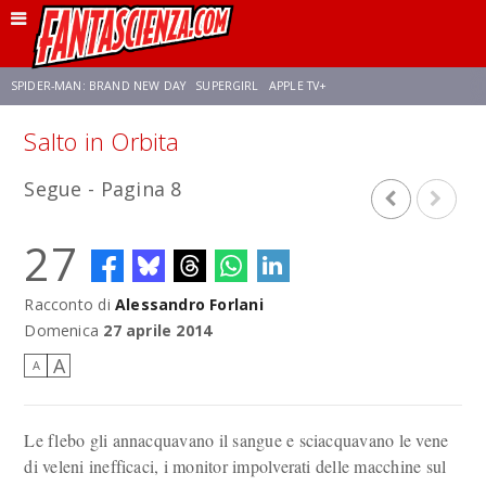
SPIDER-MAN: BRAND NEW DAY
SUPERGIRL
APPLE TV+
Salto in Orbita
FRANCO RICCIARDIELLO
ZENDAYA
STAR TREK
AVENGERS: DOOMSDAY
Segue - Pagina 8
NETFLIX
SADIE SINK
CELIA ROSE GOODING
27
Racconto di
Alessandro Forlani
Domenica
27 aprile 2014
A
A
Le flebo gli annacquavano il sangue e sciacquavano le vene
di veleni inefficaci, i monitor impolverati delle macchine sul