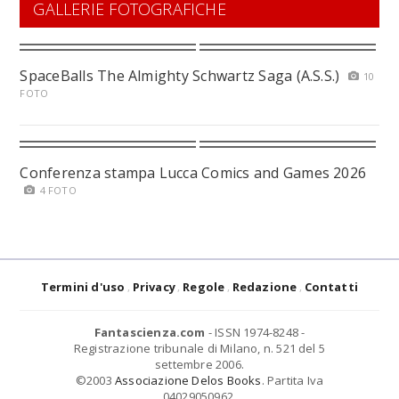
GALLERIE FOTOGRAFICHE
SpaceBalls The Almighty Schwartz Saga (A.S.S.)
10
FOTO
Conferenza stampa Lucca Comics and Games 2026
4 FOTO
Termini d'uso
Privacy
Regole
Redazione
Contatti
Fantascienza.com
- ISSN 1974-8248 -
Registrazione tribunale di Milano, n. 521 del 5
settembre 2006.
©2003
Associazione Delos Books
. Partita Iva
04029050962.