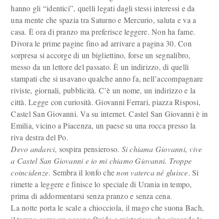
hanno gli “identici”, quelli legati dagli stessi interessi e da
una mente che spazia tra Saturno e Mercurio, saluta e va a
casa. È ora di pranzo ma preferisce leggere. Non ha fame.
Divora le prime pagine fino ad arrivare a pagina 30. Con
sorpresa si accorge di un bigliettino, forse un segnalibro,
messo da un lettore del passato. È un indirizzo, di quelli
stampati che si usavano qualche anno fa, nell’accompagnare
riviste, giornali, pubblicità. C’è un nome, un indirizzo e la
città. Legge con curiosità. Giovanni Ferrari, piazza Risposi,
Castel San Giovanni. Va su internet. Castel San Giovanni è in
Emilia, vicino a Piacenza, un paese su una rocca presso la
riva destra del Po.
Devo andarci
, sospira pensieroso.
Si chiama Giovanni, vive
a Castel San Giovanni e io mi chiamo Giovanni. Troppe
coincidenze
. Sembra il lonfo che
non vaterca né gluisce
. Si
rimette a leggere e finisce lo speciale di Urania in tempo,
prima di addormentarsi senza pranzo e senza cena.
La notte porta le scale a chiocciola, il mago che suona Bach,