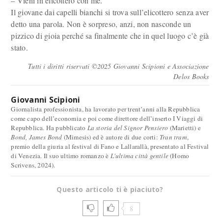
– Vieni in elicottero con me.
Il giovane dai capelli bianchi si trova sull’elicottero senza aver
detto una parola. Non è sorpreso, anzi, non nasconde un
pizzico di gioia perché sa finalmente che in quel luogo c’è già
stato.
Tutti i diritti riservati ©2025 Giovanni Scipioni e Associazione
Delos Books
Giovanni Scipioni
Giornalista professionista, ha lavorato per trent’anni alla Repubblica
come capo dell’economia e poi come direttore dell’inserto I Viaggi di
Repubblica. Ha pubblicato
La storia del Signor Pensiero
(Marietti) e
Bond, James Bond
(Mimesis) ed è autore di due corti:
Tran tram
,
premio della giuria al festival di Fano e Lallarallà, presentato al Festival
di Venezia. Il suo ultimo romanzo è
L'ultima città gentile
(Homo
Scrivens, 2024).
Questo articolo ti è piaciuto?
8