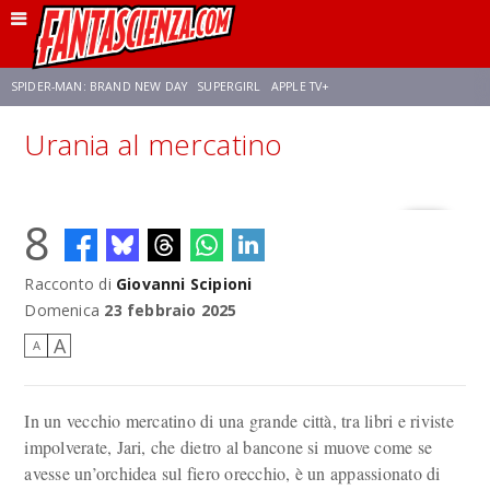
SPIDER-MAN: BRAND NEW DAY
SUPERGIRL
APPLE TV+
Urania al mercatino
FRANCO RICCIARDIELLO
ZENDAYA
STAR TREK
AVENGERS: DOOMSDAY
8
NETFLIX
SADIE SINK
CELIA ROSE GOODING
Racconto di
Giovanni Scipioni
Domenica
23 febbraio 2025
A
A
In un vecchio mercatino di una grande città, tra libri e riviste
impolverate, Jari, che dietro al bancone si muove come se
avesse un’orchidea sul fiero orecchio, è un appassionato di