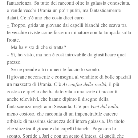
fantascienza. Sa tutto dei racconti oltre la galassia conosciuta,
e vende vecchi Urania un po’ ripuliti, ma fantasticamente
datati. Ce n’è uno che costa dieci euro.
–
Troppo, grida un giovane dai capelli bianchi che scava tra
le vecchie riviste come fosse un minatore con la lampada sulla
fronte.
– Ma ha visto di che si tratta?
– Sì, ho visto, ma non è così introvabile da giustificare quel
prezzo.
– Se ne prende altri numeri le faccio lo sconto.
Il giovane acconsente e consegna al venditore di bolle spaziali
un mazzetto di Urania. C’è
Ai confini della realtà
, il più
costoso e quello che ha dato vita a una serie di racconti,
anche televisivi, che hanno dipinto il disegno della
fantascienza negli anni Sessanta. C’è poi
Voci dal nulla
,
meno costoso, che racconta di un impenetrabile carcere
orbitale di massima sicurezza dell’intera galassia. Un titolo
che stuzzica il giovane dai capelli bianchi. Paga con lo
sconto. Sorride a Jari e con un gesto d’intesa, di quelli che