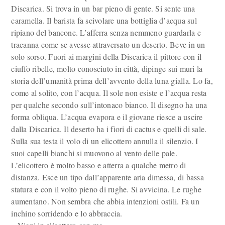
Discarica. Si trova in un bar pieno di gente. Si sente una
caramella. Il barista fa scivolare una bottiglia d’acqua sul
ripiano del bancone. L’afferra senza nemmeno guardarla e
tracanna come se avesse attraversato un deserto. Beve in un
solo sorso. Fuori ai margini della Discarica il pittore con il
ciuffo ribelle, molto conosciuto in città, dipinge sui muri la
storia dell’umanità prima dell’avvento della luna gialla. Lo fa,
come al solito, con l’acqua. Il sole non esiste e l’acqua resta
per qualche secondo sull’intonaco bianco. Il disegno ha una
forma obliqua. L’acqua evapora e il giovane riesce a uscire
dalla Discarica. Il deserto ha i fiori di cactus e quelli di sale.
Sulla sua testa il volo di un elicottero annulla il silenzio. I
suoi capelli bianchi si muovono al vento delle pale.
L’elicottero è molto basso e atterra a qualche metro di
distanza. Esce un tipo dall’apparente aria dimessa, di bassa
statura e con il volto pieno di rughe. Si avvicina. Le rughe
aumentano. Non sembra che abbia intenzioni ostili. Fa un
inchino sorridendo e lo abbraccia.