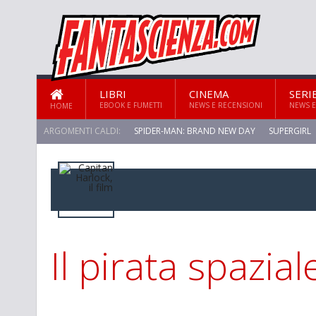
LIBRI
CINEMA
SERI
EBOOK E FUMETTI
NEWS E RECENSIONI
NEWS E
HOME
ARGOMENTI CALDI:
SPIDER-MAN: BRAND NEW DAY
SUPERGIRL
Il pirata spazial