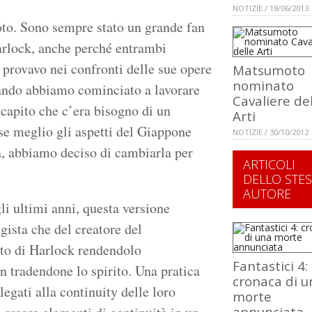
NOTIZIE / 18/06/2013
oto. Sono sempre stato un grande fan
arlock, anche perché entrambi
 provavo nei confronti delle sue opere
Matsumoto
nominato
uando abbiamo cominciato a lavorare
Cavaliere de
ito che c’era bisogno di un
Arti
se meglio gli aspetti del Giappone
NOTIZIE / 30/10/2012
a, abbiamo deciso di cambiarla per
ARTICOLI
DELLO STE
AUTORE
i ultimi anni, questa versione
egista che del creatore del
ito di Harlock rendendolo
Fantastici 4:
n tradendone lo spirito. Una pratica
cronaca di u
egati alla continuity delle loro
morte
annunciata