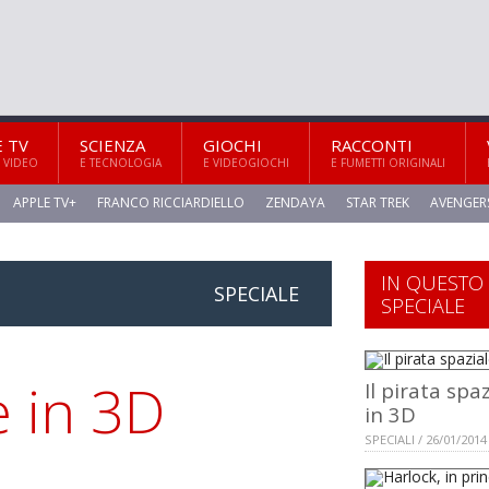
E TV
SCIENZA
GIOCHI
RACCONTI
 VIDEO
E TECNOLOGIA
E VIDEOGIOCHI
E FUMETTI ORIGINALI
APPLE TV+
FRANCO RICCIARDIELLO
ZENDAYA
STAR TREK
AVENGER
IN QUESTO
SPECIALE
SPECIALE
e in 3D
Il pirata spa
in 3D
SPECIALI / 26/01/2014