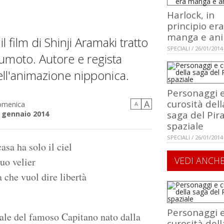
Harlock, in
principio era
manga e an
il film di Shinji Aramaki tratto
SPECIALI / 26/01/2014
sumoto. Autore e regista
ell'animazione nipponica.
Personaggi 
curosità dell
A
menica
A
saga del Pir
 gennaio 2014
spaziale
SPECIALI / 26/01/2014
asa ha solo il ciel
VEDI ANCH
suo velier
a che vuol dire libertà
Personaggi 
ale del famoso Capitano nato dalla
curosità dell