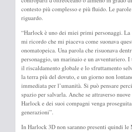
controparti d'oltreoceano o almeno in grado di
contesto più complesso e più fluido. Le parol
riguardo.
“Harlock è uno dei miei primi personaggi. La 
mi ricordo che mi piaceva come suonava questa
onomatopeica. Una parola che risuonava dentr
personaggio, un marinaio e un avventuriero. I
il riscaldamento globale e lo sfruttamento sel
la terra più del dovuto, e un giorno non lonta
immediata per l’umanità. Si può pensare perc
spazio per salvarla. Anche se attraverso nuove 
Harlock e dei suoi compagni venga proseguita, 
generazioni”.
In Harlock 3D non saranno presenti quindi le 