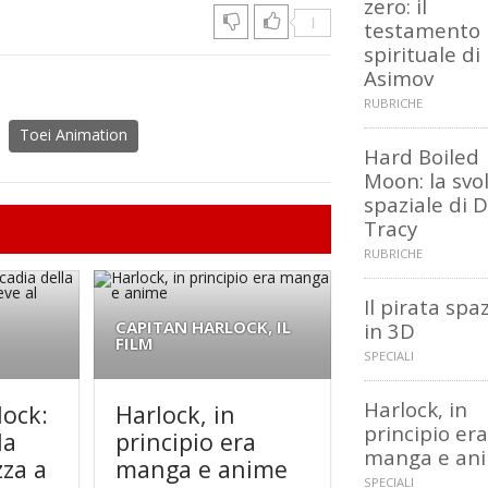
zero: il
1
testamento
spirituale di
Asimov
RUBRICHE
Toei Animation
Hard Boiled
Moon: la svo
spaziale di D
Tracy
RUBRICHE
Il pirata spa
CAPITAN HARLOCK, IL
in 3D
FILM
SPECIALI
Harlock, in
lock:
Harlock, in
principio era
la
principio era
manga e an
zza a
manga e anime
SPECIALI