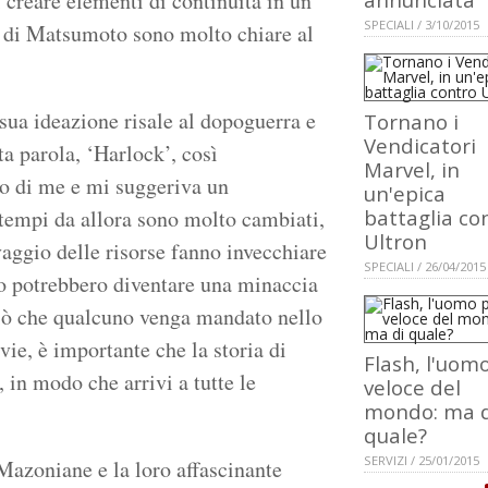
 creare elementi di continuità in un
SPECIALI / 3/10/2015
e di Matsumoto sono molto chiare al
sua ideazione risale al dopoguerra e
Tornano i
Vendicatori
 parola, ‘Harlock’, così
Marvel, in
o di me e mi suggeriva un
un'epica
 tempi da allora sono molto cambiati,
battaglia co
Ultron
vaggio delle risorse fanno invecchiare
SPECIALI / 26/04/2015
no potrebbero diventare una minaccia
iò che qualcuno venga mandato nello
vie, è importante che la storia di
Flash, l'uom
in modo che arrivi a tutte le
veloce del
mondo: ma d
quale?
SERVIZI / 25/01/2015
Mazoniane e la loro affascinante