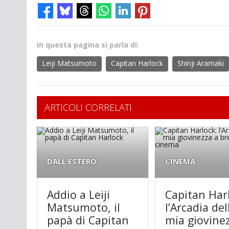
In questa pagina si parla di:
Leiji Matsumoto
Capitan Harlock
Shinji Aramaki
ARTICOLI CORRELATI
DALL'ESTERO
CINEMA
Addio a Leiji
Capitan Har
Matsumoto, il
l’Arcadia del
papà di Capitan
mia giovine