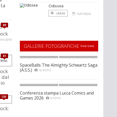
ata
Odissea
LEGGI
15/07/2026
89
lock
/01/2014
GALLERIE FOTOGRAFICHE
Vedi tutte
81
SpaceBalls The Almighty Schwartz Saga
(A.S.S.)
lock
10 FOTO
 dal
io
Conferenza stampa Lucca Comics and
120
Games 2026
4 FOTO
ock: