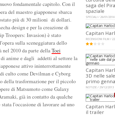
 nuovo fondamentale capitolo. Con il
saga del Pir
spaziale
opera del maestro giapponese sbarca
SPECIALI / 26/01/2014
stato più di 30 milioni di dollari.
echa design e per la creazione di
Capitan Har
p Troopers: Invasion) è stato
RECENSIONI FILM / 22
ll'opera sulla sceneggiatura dello
à nel 2010 da parte della
Toei
di anime e dagli addetti al settore la
iapponese attivo ininterrottamente
Capitan Har
ie di culto come Devilman e Cyborg
3D nelle sale
o della trasformazione per il piccolo
primo genna
NOTIZIE / 29/12/2013
e opere di Matsumoto come Galaxy
Aramaki, già in contatto da qualche
tata l'occasione di lavorare ad uno
Capitan Harl
il trailer