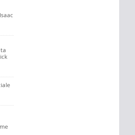
 Isaac
lta
ick
ziale
ime