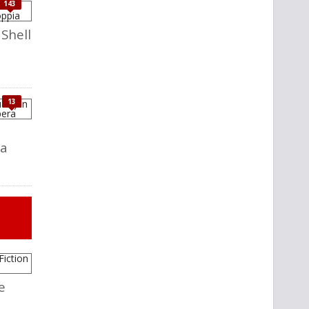
143
 Shell
13
sa
e