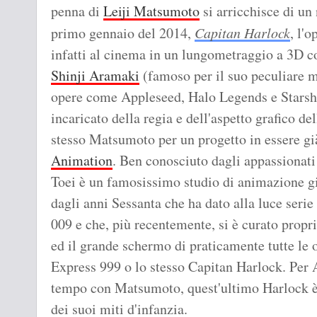
penna di
Leiji Matsumoto
si arricchisce di un
primo gennaio del 2014,
Capitan Harlock
, l'
infatti al cinema in un lungometraggio a 3D co
Shinji Aramaki
(famoso per il suo peculiare m
opere come Appleseed, Halo Legends e Starshi
incaricato della regia e dell'aspetto grafico de
stesso Matsumoto per un progetto in essere gi
Animation
. Ben conosciuto dagli appassionati 
Toei è un famosissimo studio di animazione g
dagli anni Sessanta che ha dato alla luce ser
009 e che, più recentemente, si è curato propri
ed il grande schermo di praticamente tutte l
Express 999 o lo stesso Capitan Harlock. Per 
tempo con Matsumoto, quest'ultimo Harlock è s
dei suoi miti d'infanzia.