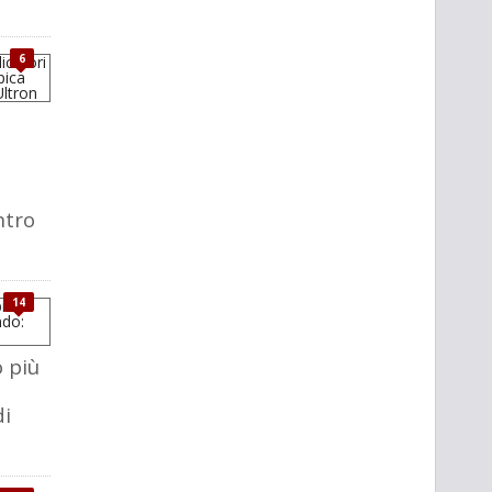
6
ntro
14
o più
i