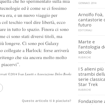
 quella che ho sperimentato sulla mia
GENNAIO 2014
 tecnologie ed è come se ci fossimo
Arnolfo Foà,
va era, e un nuovo viaggio per
cantastorie 
col teschio vuol dire libertà, ecco
futuro
are in tutto lo spazio. Finora ci sono
EDITORIALI
me ci sono stati diversi titoli, ma
Marte e
 più longeve. Ci sono poi Galaxy
l'antologia d
o collegate a Harlock: forse arriverà
secolo
io ritengo che sia ancora molto molto
RUBRICHE
 piacervi”.
I 5 alieni più
strambi dell
riservati ©2014 Ivan Lusetti e Associazione Delos Books
serie classic
Star Trek
RUBRICHE
Fondazione 
Questo articolo ti è piaciuto?