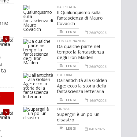
DALL'ITALIA
Il Qualunquismo sulla
fantascienza di Mauro
ime
Covacich
LEGGI
26/07/2026
5
CONTAMINAZIONI
Da qualche parte nel
tempo: la fantascienza
e
degli Iron Maiden
a
LEGGI
26/07/2026
ata
EDITORIA
Dall’antichità alla Golden
Age: ecco la storia della
fantascienza letteraria
E
LEGGI
16/07/2026
CINEMA
5
Supergirl è un po' un
disastro
e
LEGGI
8/07/2026
a