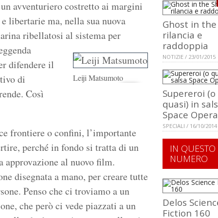
un avventuriero costretto ai margini
 e libertarie ma, nella sua nuova
Ghost in the
rina ribellatosi al sistema per
rilancia e
raddoppia
leggenda
NOTIZIE / 23/01/2015
er difendere il
tivo di
Leiji Matsumoto
prende. Così
Supereroi (o
quasi) in sal
Space Opera
SPECIALI / 16/10/2014
 frontiere o confini, l’importante
rtire, perché in fondo si tratta di un
IN QUESTO
NUMERO
a approvazione al nuovo film.
ne disegnata a mano, per creare tutte
sone. Penso che ci troviamo a un
Delos Scienc
one, che però ci vede piazzati a un
Fiction 160