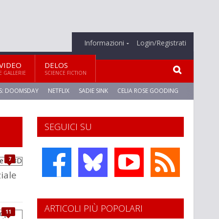
Informazioni
Login/Registrati
VIDEO
DELOS
E GALLERIE
SCIENCE FICTION
S: DOOMSDAY
NETFLIX
SADIE SINK
CELIA ROSE GOODING
SEGUICI SU
7
ziale
ARTICOLI PIÙ POPOLARI
11