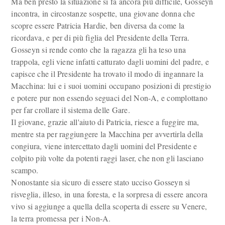
Ma ben presto la situazione si fa ancora più difficile, Gosseyn
incontra, in circostanze sospette, una giovane donna che
scopre essere Patricia Hardie, ben diversa da come la
ricordava, e per di più figlia del Presidente della Terra.
Gosseyn si rende conto che la ragazza gli ha teso una
trappola, egli viene infatti catturato dagli uomini del padre, e
capisce che il Presidente ha trovato il modo di ingannare la
Macchina: lui e i suoi uomini occupano posizioni di prestigio
e potere pur non essendo seguaci del Non-A, e complottano
per far crollare il sistema delle Gare.
Il giovane, grazie all'aiuto di Patricia, riesce a fuggire ma,
mentre sta per raggiungere la Macchina per avvertirla della
congiura, viene intercettato dagli uomini del Presidente e
colpito più volte da potenti raggi laser, che non gli lasciano
scampo.
Nonostante sia sicuro di essere stato ucciso Gosseyn si
risveglia, illeso, in una foresta, e la sorpresa di essere ancora
vivo si aggiunge a quella della scoperta di essere su Venere,
la terra promessa per i Non-A.