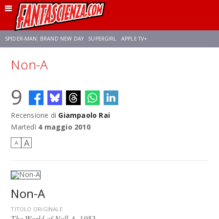
SPIDER-MAN: BRAND NEW DAY
SUPERGIRL
APPLE TV+
Non-A
FRANCO RICCIARDIELLO
ZENDAYA
STAR TREK
AVENGERS: DOOMSDAY
9
NETFLIX
SADIE SINK
STAR TREK: STRANGE NEW WORLDS
Recensione di
Giampaolo Rai
Martedì
4 maggio 2010
A
A
Non-A
TITOLO ORIGINALE
The World of Null-A
, 1953