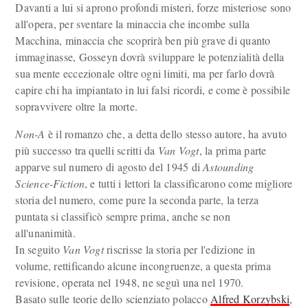
Davanti a lui si aprono profondi misteri, forze misteriose sono
all'opera, per sventare la minaccia che incombe sulla
Macchina, minaccia che scoprirà ben più grave di quanto
immaginasse, Gosseyn dovrà sviluppare le potenzialità della
sua mente eccezionale oltre ogni limiti, ma per farlo dovrà
capire chi ha impiantato in lui falsi ricordi, e come è possibile
sopravvivere oltre la morte.
Non-A
è il romanzo che, a detta dello stesso autore, ha avuto
più successo tra quelli scritti da
Van Vogt
, la prima parte
apparve sul numero di agosto del 1945 di
Astounding
Science-Fiction
, e tutti i lettori la classificarono come migliore
storia del numero, come pure la seconda parte, la terza
puntata si classificò sempre prima, anche se non
all'unanimità.
In seguito
Van Vogt
riscrisse la storia per l'edizione in
volume, rettificando alcune incongruenze, a questa prima
revisione, operata nel 1948, ne seguì una nel 1970.
Basato sulle teorie dello scienziato polacco
Alfred Korzybski
,