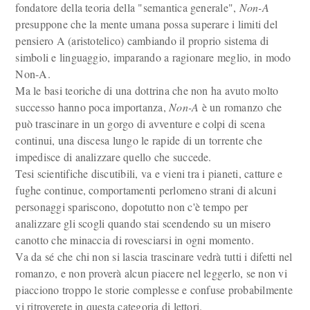
fondatore della teoria della "semantica generale",
Non-A
presuppone che la mente umana possa superare i limiti del
pensiero A (aristotelico) cambiando il proprio sistema di
simboli e linguaggio, imparando a ragionare meglio, in modo
Non-A.
Ma le basi teoriche di una dottrina che non ha avuto molto
successo hanno poca importanza,
Non-A
è un romanzo che
può trascinare in un gorgo di avventure e colpi di scena
continui, una discesa lungo le rapide di un torrente che
impedisce di analizzare quello che succede.
Tesi scientifiche discutibili, va e vieni tra i pianeti, catture e
fughe continue, comportamenti perlomeno strani di alcuni
personaggi spariscono, dopotutto non c'è tempo per
analizzare gli scogli quando stai scendendo su un misero
canotto che minaccia di rovesciarsi in ogni momento.
Va da sé che chi non si lascia trascinare vedrà tutti i difetti nel
romanzo, e non proverà alcun piacere nel leggerlo, se non vi
piacciono troppo le storie complesse e confuse probabilmente
vi ritroverete in questa categoria di lettori.