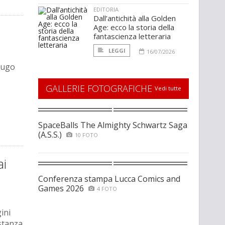
EDITORIA
Dall’antichità alla Golden
Age: ecco la storia della
fantascienza letteraria
LEGGI
16/07/2026
ofugo
GALLERIE FOTOGRAFICHE
Vedi tutte
SpaceBalls The Almighty Schwartz Saga
(A.S.S.)
10 FOTO
ai
Conferenza stampa Lucca Comics and
Games 2026
4 FOTO
ini
istanza