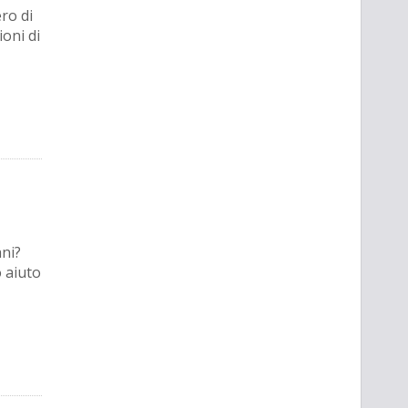
ro di
oni di
ni?
o aiuto