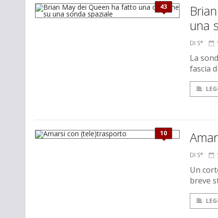
43
Bria
una 
DI S*
La sond
fascia d
LEG
10
Amars
DI S*
Un cort
breve s
LEG