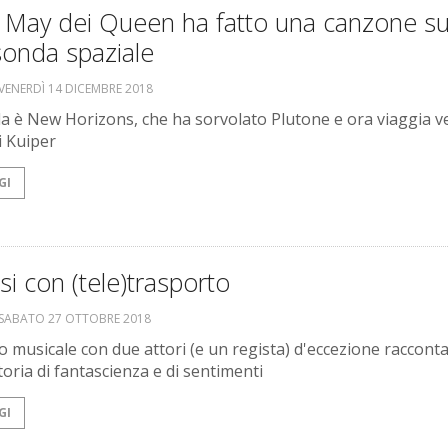
n May dei Queen ha fatto una canzone s
sonda spaziale
VENERDÌ 14 DICEMBRE 2018
a è New Horizons, che ha sorvolato Plutone e ora viaggia ve
i Kuiper
GI
i con (tele)trasporto
SABATO 27 OTTOBRE 2018
o musicale con due attori (e un regista) d'eccezione raccont
toria di fantascienza e di sentimenti
GI