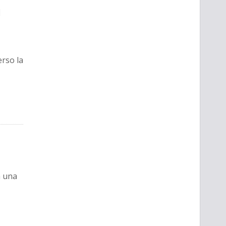
u
rso la
a una