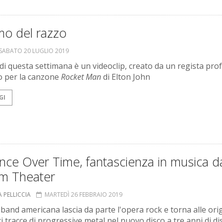
mo del razzo
SABATO 20 LUGLIO 2019
o di questa settimana è un videoclip, creato da un regista pr
o per la canzone
Rocket Man
di Elton John
GI
nce Over Time, fantascienza in musica d
m Theater
 PELLICCIA
MARTEDÌ 26 FEBBRAIO 2019
 band americana lascia da parte l'opera rock e torna alle orig
i tracce di progressive metal nel nuovo disco a tre anni di d