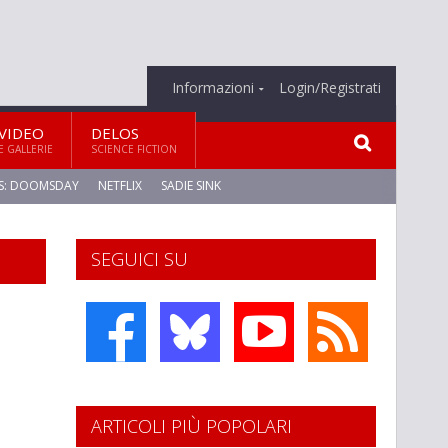
Informazioni
Login/Registrati
VIDEO
DELOS
E GALLERIE
SCIENCE FICTION
S: DOOMSDAY
NETFLIX
SADIE SINK
SEGUICI SU
ARTICOLI PIÙ POPOLARI