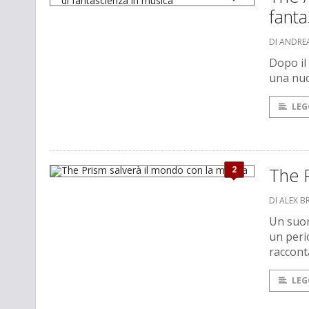
fanta
DI ANDREA
Dopo il
una nuo
LEG
2
The P
DI ALEX B
Un suon
un peri
raccont
LEG