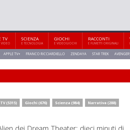
E TV
SCIENZA
GIOCHI
RACCONTI
 VIDEO
E TECNOLOGIA
E VIDEOGIOCHI
E FUMETTI ORIGINALI
APPLE TV+
FRANCO RICCIARDIELLO
ZENDAYA
STAR TREK
AVENGER
 TV (5315)
Giochi (676)
Scienza (984)
Narrativa (288)
lien dei Dream Theater: dieci minuti di