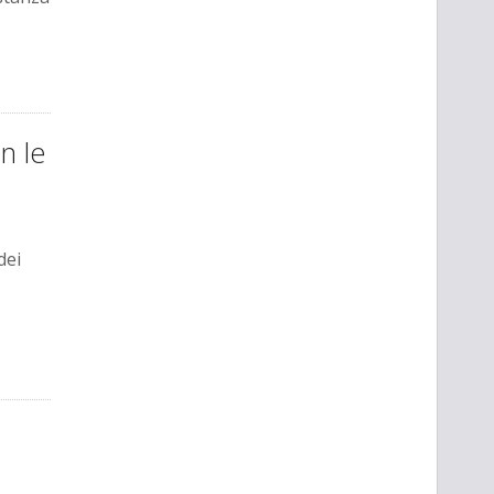
n le
dei