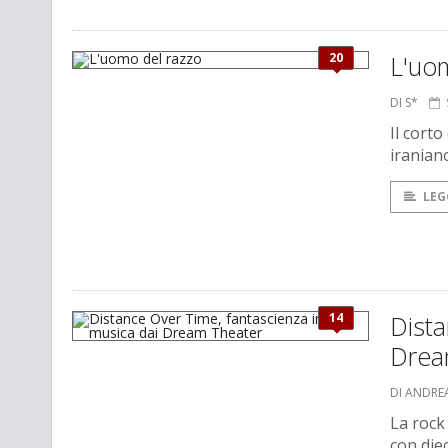
20
L'uo
DI S*
Il cort
iranian
LEG
14
Dista
Drea
DI ANDREA
La rock
con diec