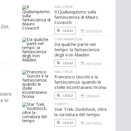
DALL'ITALIA
Il Qualunquismo sulla
fantascienza di Mauro
Covacich
 Dot
,
LEGGI
26/07/2026
CONTAMINAZIONI
Da qualche parte nel
tempo: la fantascienza
degli Iron Maiden
LEGGI
26/07/2026
DALL'ITALIA
Francesco Guccini e la
fantascienza: quando le
stelle incontravano l’ironia
essere
LEGGI
7/08/2026
e lo
FUMETTI
Star Trek: Godshock, oltre
la curvatura del tempo
LEGGI
26/07/2026