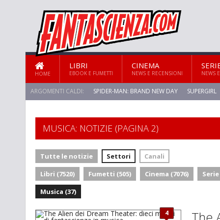
LIBRI
CINEMA
SERI
EBOOK E FUMETTI
NEWS E RECENSIONI
NEWS E
HOME
ARGOMENTI CALDI:
SPIDER-MAN: BRAND NEW DAY
SUPERGIRL
STAR TREK: STRANGE NEW WORLDS
MUSICA: NOTIZIE (PAGINA 2)
Tutte le notizie
Settori
Canali
Libri (7520)
Fumetti (505)
Cinema (7076)
Serie
Musica (37)
4
The A