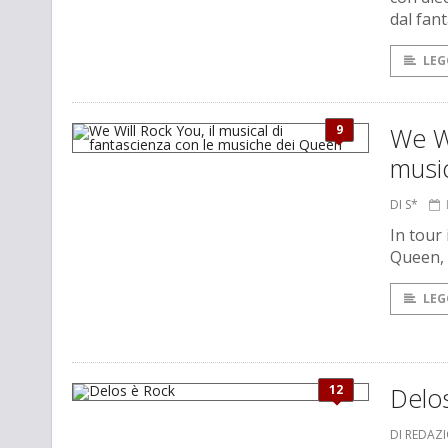
dal fant
LEG
9
We Wi
musi
DI S*
In tour 
Queen, 
LEG
12
Delo
DI REDAZ