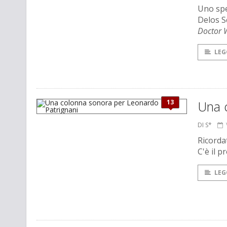
Uno spe
Delos S
Doctor
LEG
13
Una 
DI S*
Ricorda
C'è il 
LEG