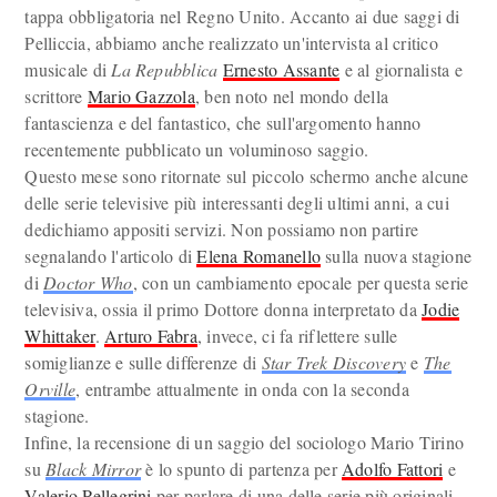
tappa obbligatoria nel Regno Unito. Accanto ai due saggi di
Pelliccia, abbiamo anche realizzato un'intervista al critico
musicale di
La Repubblica
Ernesto Assante
e al giornalista e
scrittore
Mario Gazzola
, ben noto nel mondo della
fantascienza e del fantastico, che sull'argomento hanno
recentemente pubblicato un voluminoso saggio.
Questo mese sono ritornate sul piccolo schermo anche alcune
delle serie televisive più interessanti degli ultimi anni, a cui
dedichiamo appositi servizi. Non possiamo non partire
segnalando l'articolo di
Elena Romanello
sulla nuova stagione
di
Doctor Who
, con un cambiamento epocale per questa serie
televisiva, ossia il primo Dottore donna interpretato da
Jodie
Whittaker
.
Arturo Fabra
, invece, ci fa riflettere sulle
somiglianze e sulle differenze di
Star Trek Discovery
e
The
Orville
, entrambe attualmente in onda con la seconda
stagione.
Infine, la recensione di un saggio del sociologo Mario Tirino
su
Black Mirror
è lo spunto di partenza per
Adolfo Fattori
e
Valerio Pellegrini
per parlare di una delle serie più originali