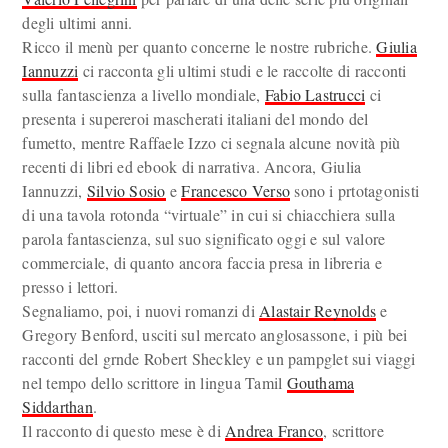
degli ultimi anni.
Ricco il menù per quanto concerne le nostre rubriche.
Giulia
Iannuzzi
ci racconta gli ultimi studi e le raccolte di racconti
sulla fantascienza a livello mondiale,
Fabio Lastrucci
ci
presenta i supereroi mascherati italiani del mondo del
fumetto, mentre Raffaele Izzo ci segnala alcune novità più
recenti di libri ed ebook di narrativa. Ancora, Giulia
Iannuzzi,
Silvio Sosio
e
Francesco Verso
sono i prtotagonisti
di una tavola rotonda “virtuale” in cui si chiacchiera sulla
parola fantascienza, sul suo significato oggi e sul valore
commerciale, di quanto ancora faccia presa in libreria e
presso i lettori.
Segnaliamo, poi, i nuovi romanzi di
Alastair Reynolds
e
Gregory Benford, usciti sul mercato anglosassone, i più bei
racconti del grnde Robert Sheckley e un pampglet sui viaggi
nel tempo dello scrittore in lingua Tamil
Gouthama
Siddarthan
.
Il racconto di questo mese è di
Andrea Franco
, scrittore