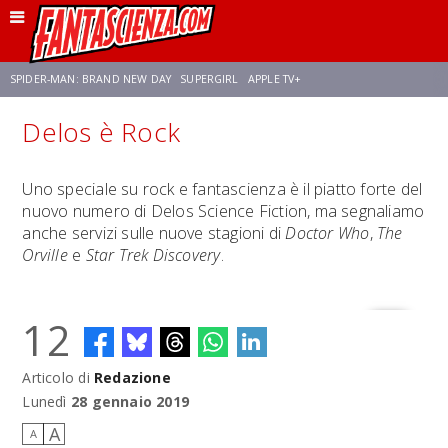
SPIDER-MAN: BRAND NEW DAY
SUPERGIRL
APPLE TV+
Delos è Rock
FRANCO RICCIARDIELLO
ZENDAYA
STAR TREK
AVENGERS: DOOMSDAY
Uno speciale su rock e fantascienza è il piatto forte del
nuovo numero di Delos Science Fiction, ma segnaliamo
NETFLIX
SADIE SINK
STAR TREK: STRANGE NEW WORLDS
anche servizi sulle nuove stagioni di
Doctor Who
,
The
Orville
e
Star Trek Discovery
.
12
Articolo di
Redazione
Lunedì
28 gennaio 2019
A
A