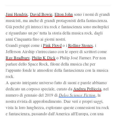
Jimi Hendrix
,
David Bowie
,
Elton John
sono i nomi di grandi
musicisti, ma anche di grandi protagonisti della fantascienza.
Già perché gli intrecci tra rock e fantascienza sono molteplici
e riguardano un po' tutta la storia della musica rock, dagli
anni Cinquanta fino ai giorni nostri.
Grandi gruppi come i
Pink Floyd
o i
Rolling Stones
, i
Jefferson Airship s'intrecciano con le opere di scrittori come
Ray Bradbury
,
Philip K Dick
o Philip José Farmer. Per non
parlare dello Space Rock, filone della musica che per
l'appunto fonde le atmosfere della fantascienza con la musica
rock.
A questo intrigante universo fatto di suoni e parole abbiamo
dedicato un corposo speciale, curato da
Andrea Pelliccia
, nel
numero di gennaio del 2019 di
Delos Science Fiction
, la
nostra rivista di approfondimento. Due veri e propri saggi,
vista la loro lunghezza, esplorano queste connessioni tra rock
e fantascienza, passando dall'America all'Europa, con una