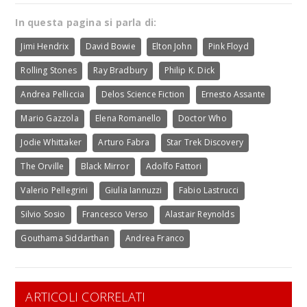
In questa pagina si parla di:
Jimi Hendrix
David Bowie
Elton John
Pink Floyd
Rolling Stones
Ray Bradbury
Philip K. Dick
Andrea Pelliccia
Delos Science Fiction
Ernesto Assante
Mario Gazzola
Elena Romanello
Doctor Who
Jodie Whittaker
Arturo Fabra
Star Trek Discovery
The Orville
Black Mirror
Adolfo Fattori
Valerio Pellegrini
Giulia Iannuzzi
Fabio Lastrucci
Silvio Sosio
Francesco Verso
Alastair Reynolds
Gouthama Siddarthan
Andrea Franco
ARTICOLI CORRELATI