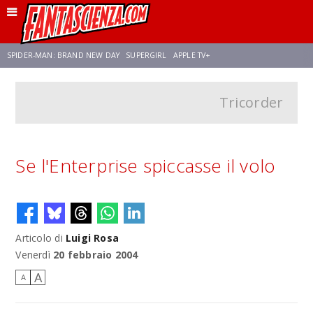
SPIDER-MAN: BRAND NEW DAY
SUPERGIRL
APPLE TV+
Tricorder
FRANCO RICCIARDIELLO
ZENDAYA
STAR TREK
AVENGERS: DOOMSDAY
NETFLIX
SADIE SINK
CELIA ROSE GOODING
Se l'Enterprise spiccasse il volo
Articolo di
Luigi Rosa
Venerdì
20 febbraio 2004
A
A