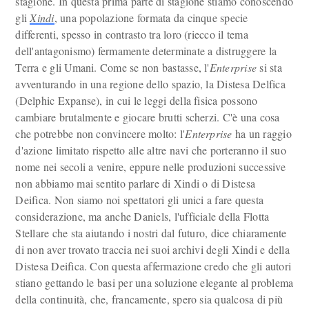
stagione. In questa prima parte di stagione stiamo conoscendo
gli
Xindi
, una popolazione formata da cinque specie
differenti, spesso in contrasto tra loro (riecco il tema
dell'antagonismo) fermamente determinate a distruggere la
Terra e gli Umani. Come se non bastasse, l'
Enterprise
si sta
avventurando in una regione dello spazio, la Distesa Delfica
(Delphic Expanse), in cui le leggi della fisica possono
cambiare brutalmente e giocare brutti scherzi. C'è una cosa
che potrebbe non convincere molto: l'
Enterprise
ha un raggio
d'azione limitato rispetto alle altre navi che porteranno il suo
nome nei secoli a venire, eppure nelle produzioni successive
non abbiamo mai sentito parlare di Xindi o di Distesa
Deifica. Non siamo noi spettatori gli unici a fare questa
considerazione, ma anche Daniels, l'ufficiale della Flotta
Stellare che sta aiutando i nostri dal futuro, dice chiaramente
di non aver trovato traccia nei suoi archivi degli Xindi e della
Distesa Deifica. Con questa affermazione credo che gli autori
stiano gettando le basi per una soluzione elegante al problema
della continuità, che, francamente, spero sia qualcosa di più