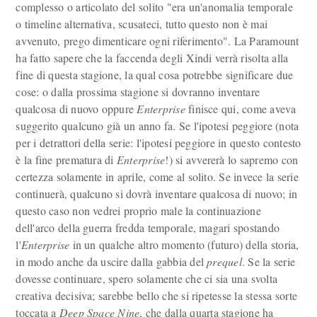
complesso o articolato del solito "era un'anomalia temporale
o timeline alternativa, scusateci, tutto questo non è mai
avvenuto, prego dimenticare ogni riferimento". La Paramount
ha fatto sapere che la faccenda degli Xindi verrà risolta alla
fine di questa stagione, la qual cosa potrebbe significare due
cose: o dalla prossima stagione si dovranno inventare
qualcosa di nuovo oppure
Enterprise
finisce qui, come aveva
suggerito qualcuno già un anno fa. Se l'ipotesi peggiore (nota
per i detrattori della serie: l'ipotesi peggiore in questo contesto
è la fine prematura di
Enterprise
!) si avvererà lo sapremo con
certezza solamente in aprile, come al solito. Se invece la serie
continuerà, qualcuno si dovrà inventare qualcosa di nuovo; in
questo caso non vedrei proprio male la continuazione
dell'arco della guerra fredda temporale, magari spostando
l'
Enterprise
in un qualche altro momento (futuro) della storia,
in modo anche da uscire dalla gabbia del
prequel
. Se la serie
dovesse continuare, spero solamente che ci sia una svolta
creativa decisiva; sarebbe bello che si ripetesse la stessa sorte
toccata a
Deep Space Nine
, che dalla quarta stagione ha