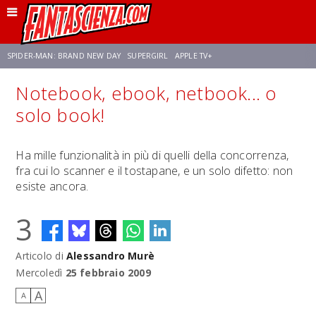
SPIDER-MAN: BRAND NEW DAY
SUPERGIRL
APPLE TV+
Notebook, ebook, netbook... o
FRANCO RICCIARDIELLO
ZENDAYA
AVENGERS: DOOMSDAY
STAR TREK
solo book!
NETFLIX
SADIE SINK
STAR TREK: STRANGE NEW WORLDS
Ha mille funzionalità in più di quelli della concorrenza,
fra cui lo scanner e il tostapane, e un solo difetto: non
esiste ancora.
3
Articolo di
Alessandro Murè
Mercoledì
25 febbraio 2009
A
A