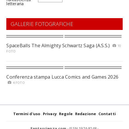
GALLERIE FOTOGRAFICHE
SpaceBalls The Almighty Schwartz Saga (A.S.S.)
10
FOTO
Conferenza stampa Lucca Comics and Games 2026
4 FOTO
Termini d'uso
Privacy
Regole
Redazione
Contatti
Fantascienza.com
- ISSN 1974-8248 -