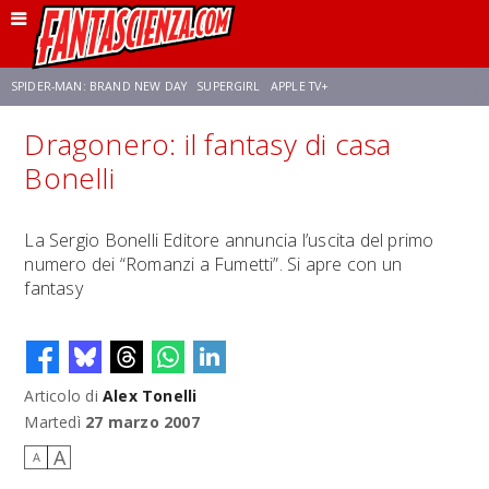
SPIDER-MAN: BRAND NEW DAY
SUPERGIRL
APPLE TV+
Dragonero: il fantasy di casa
FRANCO RICCIARDIELLO
ZENDAYA
AVENGERS: DOOMSDAY
STAR TREK
Bonelli
NETFLIX
SADIE SINK
CELIA ROSE GOODING
La Sergio Bonelli Editore annuncia l’uscita del primo
numero dei “Romanzi a Fumetti”. Si apre con un
fantasy
Articolo di
Alex Tonelli
Martedì
27 marzo 2007
A
A