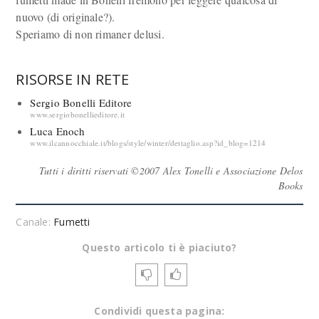
nuovo (di originale?).
Speriamo di non rimaner delusi.
RISORSE IN RETE
Sergio Bonelli Editore
www.sergiobonellieditore.it
Luca Enoch
www.ilcannocchiale.it/blogs/style/winter/dettaglio.asp?id_blog=1214
Tutti i diritti riservati ©2007 Alex Tonelli e Associazione Delos
Books
Canale:
Fumetti
Questo articolo ti è piaciuto?
Condividi questa pagina: