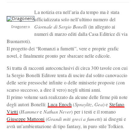
La notizia era nell’aria da tempo ma è stata
ufficializzata solo nell’ultimo numero del
Giornale di Sergio Bonelli
(in allegato ai
Dragonero
numeri di marzo editi dalla Casa Editrice di via
Buonarroti).
Il progetto dei “Romanzi a fumetti”, vere e proprie grafic
novel, è finalmente pronto per sbarcare nelle edicole.
Si tratta di racconti autoconclusivi di circa 300 tavole con cui
la Sergio Bonelli Editore tenta di uscire dal solito canovaccio
delle serie pressoché infinite o delle miniserie proposte (con
scarso successo, a dire il vero) negli ultimi anni.
Il primo volume sarà realizzato da alcune delle firme più note
degli autori Bonelli:
Luca Enoch
(
Spraylitz
,
Gea
) e
Stefano
Vietti
(
Hammer
e
Nathan Never
) per i testi e il romano
Giuseppe Matteoni
(
Grandi miti greci a fumetti
) ai disegni e
avrà un’ambientazione di tipo fantasy, in puro stile Tolkien.