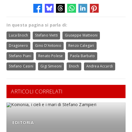
In questa pagina si parla di:
Luca Enoch
Stefano Vietti
Giuseppe Matteoni
Dragonero
Gino D’Antonio
Renzo Calegari
Stefano Piani
Renato Polese
Paola Barbato
Stefano Casini
Gigi Simeoni
Enoch
Andrea Accardi
ARTICOLI CORRELATI
EDITORIA