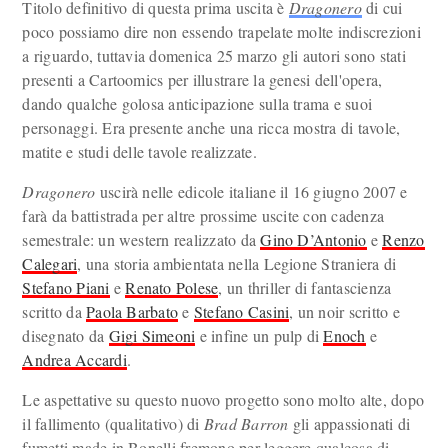
Titolo definitivo di questa prima uscita è
Dragonero
di cui
poco possiamo dire non essendo trapelate molte indiscrezioni
a riguardo, tuttavia domenica 25 marzo gli autori sono stati
presenti a Cartoomics per illustrare la genesi dell'opera,
dando qualche golosa anticipazione sulla trama e suoi
personaggi. Era presente anche una ricca mostra di tavole,
matite e studi delle tavole realizzate.
Dragonero
uscirà nelle edicole italiane il 16 giugno 2007 e
farà da battistrada per altre prossime uscite con cadenza
semestrale: un western realizzato da
Gino D’Antonio
e
Renzo
Calegari
, una storia ambientata nella Legione Straniera di
Stefano Piani
e
Renato Polese
, un thriller di fantascienza
scritto da
Paola Barbato
e
Stefano Casini
, un noir scritto e
disegnato da
Gigi Simeoni
e infine un pulp di
Enoch
e
Andrea Accardi
.
Le aspettative su questo nuovo progetto sono molto alte, dopo
il fallimento (qualitativo) di
Brad Barron
gli appassionati di
fumetti made in Bonelli fremono per leggere qualcosa di