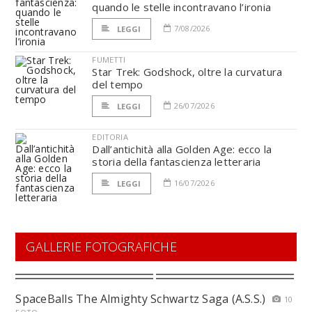
quando le stelle incontravano l’ironia
7/08/2026
LEGGI
FUMETTI
Star Trek: Godshock, oltre la curvatura
del tempo
26/07/2026
LEGGI
EDITORIA
Dall’antichità alla Golden Age: ecco la
storia della fantascienza letteraria
16/07/2026
LEGGI
GALLERIE FOTOGRAFICHE
SpaceBalls The Almighty Schwartz Saga (A.S.S.)
10