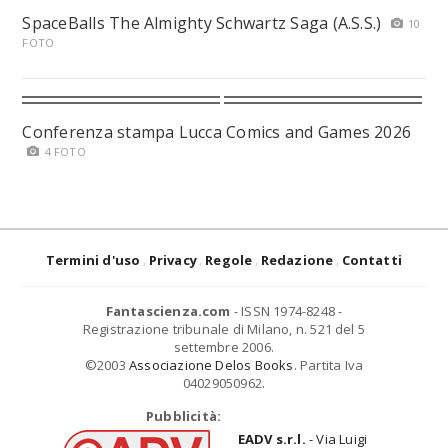
SpaceBalls The Almighty Schwartz Saga (A.S.S.)
10
FOTO
Conferenza stampa Lucca Comics and Games 2026
4 FOTO
Termini d'uso
Privacy
Regole
Redazione
Contatti
Fantascienza.com
- ISSN 1974-8248 -
Registrazione tribunale di Milano, n. 521 del 5
settembre 2006.
©2003
Associazione Delos Books
. Partita Iva
04029050962.
Pubblicità:
EADV s.r.l.
- Via Luigi