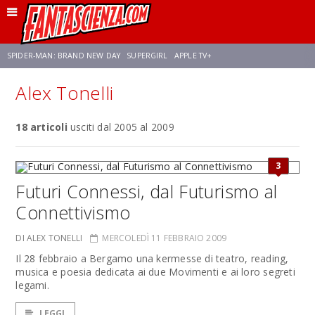
SPIDER-MAN: BRAND NEW DAY
SUPERGIRL
APPLE TV+
Alex Tonelli
FRANCO RICCIARDIELLO
ZENDAYA
AVENGERS: DOOMSDAY
STAR TREK
18 articoli
usciti dal 2005 al 2009
NETFLIX
SADIE SINK
STAR TREK: STRANGE NEW WORLDS
3
Futuri Connessi, dal Futurismo al
Connettivismo
DI ALEX TONELLI
MERCOLEDÌ 11 FEBBRAIO 2009
Il 28 febbraio a Bergamo una kermesse di teatro, reading,
musica e poesia dedicata ai due Movimenti e ai loro segreti
legami.
LEGGI