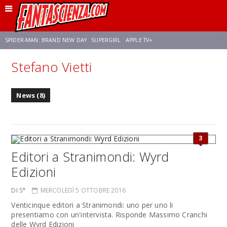
SPIDER-MAN: BRAND NEW DAY
SUPERGIRL
APPLE TV+
Stefano Vietti
FRANCO RICCIARDIELLO
ZENDAYA
STAR TREK
AVENGERS: DOOMSDAY
News (8)
NETFLIX
SADIE SINK
STAR TREK: STRANGE NEW WORLDS
3
Editori a Stranimondi: Wyrd
Edizioni
DI S*
MERCOLEDÌ 5 OTTOBRE 2016
Venticinque editori a Stranimondi: uno per uno li
presentiamo con un'intervista. Risponde Massimo Cranchi
delle Wyrd Edizioni