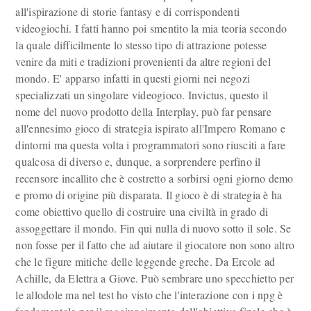
all'ispirazione di storie fantasy e di corrispondenti
videogiochi. I fatti hanno poi smentito la mia teoria secondo
la quale difficilmente lo stesso tipo di attrazione potesse
venire da miti e tradizioni provenienti da altre regioni del
mondo. E' apparso infatti in questi giorni nei negozi
specializzati un singolare videogioco. Invictus, questo il
nome del nuovo prodotto della Interplay, può far pensare
all'ennesimo gioco di strategia ispirato all'Impero Romano e
dintorni ma questa volta i programmatori sono riusciti a fare
qualcosa di diverso e, dunque, a sorprendere perfino il
recensore incallito che è costretto a sorbirsi ogni giorno demo
e promo di origine più disparata. Il gioco è di strategia è ha
come obiettivo quello di costruire una civiltà in grado di
assoggettare il mondo. Fin qui nulla di nuovo sotto il sole. Se
non fosse per il fatto che ad aiutare il giocatore non sono altro
che le figure mitiche delle leggende greche. Da Ercole ad
Achille, da Elettra a Giove. Può sembrare uno specchietto per
le allodole ma nel test ho visto che l'interazione con i npg è