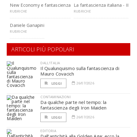
New Economy e fantascienza
La fantascienza italiana - II
RUBRICHE
RUBRICHE
Daniele Ganapini
RUBRICHE
ARTICOLI PIÙ POPOLARI
DALL'ITALIA
Il Qualunquismo sulla fantascienza di
Mauro Covacich
26/07/2026
LEGGI
CONTAMINAZIONI
Da qualche parte nel tempo: la
fantascienza degli Iron Maiden
26/07/2026
LEGGI
EDITORIA
Dall’antichità alla Golden Age: ecco la