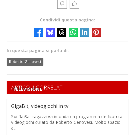
Condividi questa pagina:
In questa pagina si parla di:
Roberto Genovesi
ARTICOLI CORRELATI
TELEVISIONE
GigaBit, videogiochi in tv
Sui RaiSat ragazzi va in onda un programma dedicato ai
videogiochi curato da Roberto Genovesi. Molto spazio
a...