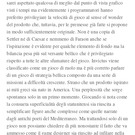
sarei aspettato qualcosa di meglio dal punto di vista grafico
visti i tempi ma evidentemente i programmatori hanno
preferito privilegiare la velocità di gioco al sense of wonder
del prodotto che, tuttavia, per le premesse già fatte si propone
in modo sufficientemente originale. Non è una copia di
Settler né di Caesar e nemmeno di Faraon anche se
l'ispirazione è evidente per qualche elemento di fondo ma la
bilancia pesa più sul versante bellico che è privilegiato
rispetto a tutte le altre sfumature del gioco. Invictus viene
classificato come un gioco di ruolo ma è più corretto parlare
di un gioco di strategia bellica composto da una serie di
missioni a difficoltà crescente. Strano che un prodotto ispirato
ai miti greci sia nato in America. Una perplessità che sorge
spontanea solo in un primo momento. Giocando si nota come
la consueta superficialità degli statunitensi sia riuscita a
semplificare figure anche complesse come quelle narrate
dagli antichi poeti del Mediterraneo. Ma trattandosi solo di un
gioco non possiamo chiedere di più nonostante il fatto che va
ammesso come il game designer sia riuscito ad infilare nella