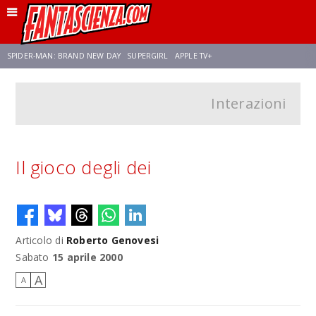
SPIDER-MAN: BRAND NEW DAY
SUPERGIRL
APPLE TV+
Interazioni
FRANCO RICCIARDIELLO
ZENDAYA
STAR TREK
AVENGERS: DOOMSDAY
NETFLIX
SADIE SINK
STAR TREK: STRANGE NEW WORLDS
Il gioco degli dei
Articolo di
Roberto Genovesi
Sabato
15 aprile 2000
A
A