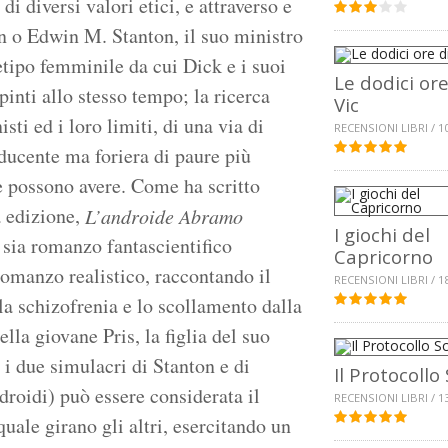
e di diversi valori etici, e attraverso e
ln o Edwin M. Stanton, il suo ministro
hetipo femminile da cui Dick e i suoi
Le dodici ore
pinti allo stesso tempo; la ricerca
Vic
sti ed i loro limiti, di una via di
RECENSIONI LIBRI / 1
educente ma foriera di paure più
e possono avere. Come ha scritto
a edizione,
L’androide Abramo
I giochi del
 sia romanzo fantascientifico
Capricorno
romanzo realistico, raccontando il
RECENSIONI LIBRI / 1
la schizofrenia e lo scollamento dalla
lla giovane Pris, la figlia del suo
i due simulacri di Stanton e di
Il Protocollo 
droidi) può essere considerata il
RECENSIONI LIBRI / 1
uale girano gli altri, esercitando un