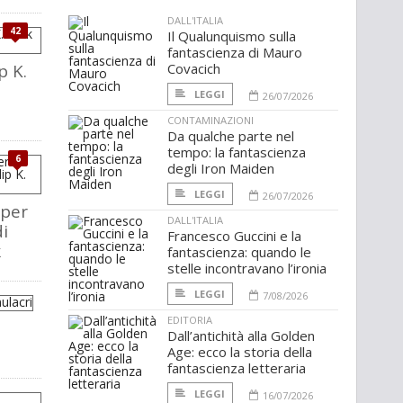
DALL'ITALIA
42
Il Qualunquismo sulla
fantascienza di Mauro
p K.
Covacich
LEGGI
26/07/2026
CONTAMINAZIONI
Da qualche parte nel
tempo: la fantascienza
6
degli Iron Maiden
LEGGI
26/07/2026
 per
DALL'ITALIA
di
Francesco Guccini e la
k
fantascienza: quando le
stelle incontravano l’ironia
LEGGI
7/08/2026
EDITORIA
Dall’antichità alla Golden
Age: ecco la storia della
fantascienza letteraria
LEGGI
16/07/2026