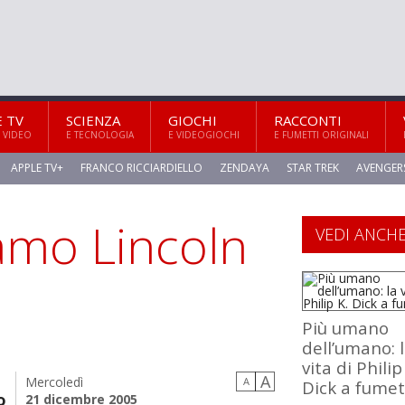
E TV
SCIENZA
GIOCHI
RACCONTI
 VIDEO
E TECNOLOGIA
E VIDEOGIOCHI
E FUMETTI ORIGINALI
APPLE TV+
FRANCO RICCIARDIELLO
ZENDAYA
STAR TREK
AVENGER
amo Lincoln
VEDI ANCH
Più umano
dell’umano: 
vita di Philip
A
Mercoledì
A
Dick a fumet
o
21 dicembre 2005