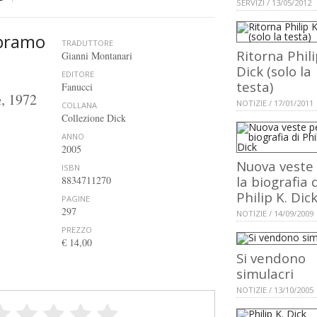
SERVIZI / 13/05/2012
Abramo
TRADUTTORE
Ritorna Phili
Gianni Montanari
Dick (solo la
EDITORE
testa)
Fanucci
, 1972
u
NOTIZIE / 17/01/2011
COLLANA
Collezione Dick
ANNO
2005
Nuova veste
ISBN
la biografia 
8834711270
Philip K. Dic
PAGINE
297
NOTIZIE / 14/09/2009
PREZZO
€ 14,00
Si vendono
simulacri
NOTIZIE / 13/10/2005