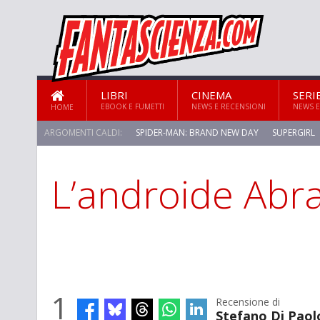
LIBRI
CINEMA
SERI
EBOOK E FUMETTI
NEWS E RECENSIONI
NEWS E
HOME
ARGOMENTI CALDI:
SPIDER-MAN: BRAND NEW DAY
SUPERGIRL
L’androide Abr
STAR TREK: STRANGE NEW WORLDS
1
Recensione di
Stefano Di Paol