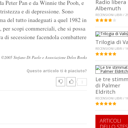
Radio libera
da Peter Pan e da Winnie the Pooh, e
Albemuth
 tristezza e di depressione. Sono
RECENSIONI LIBRI / 2
 ma del tutto inadeguati a quel 1982 in
a, per scopi commerciali, che si possa
rra di secessione facendola combattere
Trilogia di Va
RECENSIONI LIBRI / 1
vati ©2005 Stefano Di Paolo e Associazione Delos Books
Questo articolo ti è piaciuto?
Le tre stim
1
di Palmer
Eldritch
RECENSIONI LIBRI / 1
ARTICOLI
DELLO STE