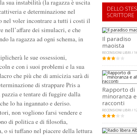
a sua instabilità (la ragazza è uscita
DELLO STE
cattiveria e determinazione nel
SCRITTORE
nel voler incontrare a tutti i costi il
 nell’affare dei simulacri, e che
endo la ragazza ad ogni schema, in
Il paradiso
maoista
RECENSIONI LIBRI / 1
plicherà le sue ossessioni,
oln e con i suoi problemi e la sua
acro che più che di amicizia sarà di
eterminazione di strappare Pris a
Rapporto di
 pazzia e tentare di fuggire dalla
minoranza e 
 che lo ha ingannato e deriso.
racconti
RECENSIONI LIBRI / 1
tori, non vogliono farsi vendere e
o di politica e di filosofia,
o si tuffano nel piacere della lettura