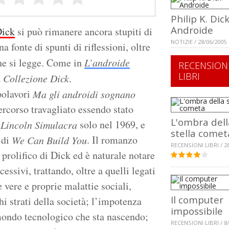
Philip K. Dic
Androide
Dick
si può rimanere ancora stupiti di
NOTIZIE / 28/06/2005
 fonte di spunti di riflessioni, oltre
che si legge. Come in
L’androide
RECENSION
LIBRI
a
Collezione Dick
.
polavori
Ma gli androidi sognano
ercorso travagliato essendo stato
L'ombra dell
solo nel 1969, e
 Lincoln Simulacra
stella comet
 di
. Il romanzo
We Can Build You
RECENSIONI LIBRI / 2
ù prolifico di Dick ed è naturale notare
cessivi, trattando, oltre a quelli legati
 vere e proprie malattie sociali,
Il computer
hi strati della società; l’impotenza
impossibile
 mondo tecnologico che sta nascendo;
RECENSIONI LIBRI / 8