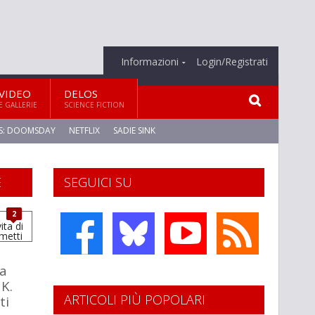
Informazioni
Login/Registrati
VIDEO
DELOS
E GALLERIE
SCIENCE FICTION
S: DOOMSDAY
NETFLIX
SADIE SINK
E
SEGUICI SU
2
la
 K.
ARTICOLI PIÙ POPOLARI
ti