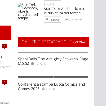
FUMETTI
k
Star Trek: Godshock, oltre
la curvatura del tempo
LEGGI
26/07/2026
I
GALLERIE FOTOGRAFICHE
Vedi tutte
1
a
SpaceBalls The Almighty Schwartz Saga
a
(A.S.S.)
10 FOTO
8/04/2025
1
Conferenza stampa Lucca Comics and
Games 2026
4 FOTO
/04/2025