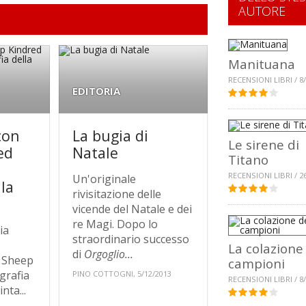
AUTORE
Manituana
RECENSIONI LIBRI / 8
EDITORIA
con
La bugia di
Le sirene di
ed
Natale
Titano
RECENSIONI LIBRI / 2
Un'originale
lla
rivisitazione delle
vicende del Natale e dei
re Magi. Dopo lo
ia
straordinario successo
e
La colazione
di
Orgoglio...
c Sheep
campioni
grafia
PINO COTTOGNI, 5/12/2013
RECENSIONI LIBRI / 8
nta...