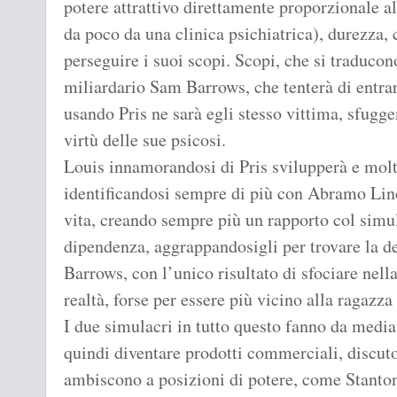
potere attrattivo direttamente proporzionale all
da poco da una clinica psichiatrica), durezza, 
perseguire i suoi scopi. Scopi, che si traducono 
miliardario Sam Barrows, che tenterà di entrare
usando Pris ne sarà egli stesso vittima, sfugg
virtù delle sue psicosi.
Louis innamorandosi di Pris svilupperà e molti
identificandosi sempre di più con Abramo Linc
vita, creando sempre più un rapporto col simul
dipendenza, aggrappandosigli per trovare la d
Barrows, con l’unico risultato di sfociare nella
realtà, forse per essere più vicino alla ragazza
I due simulacri in tutto questo fanno da media
quindi diventare prodotti commerciali, discuton
ambiscono a posizioni di potere, come Stanton, 