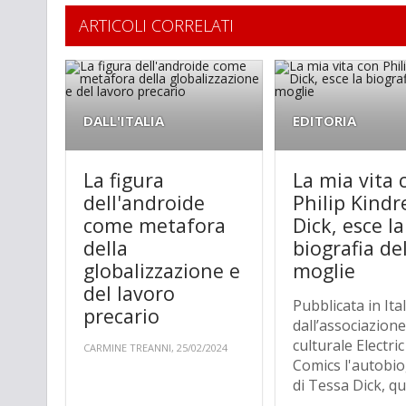
ARTICOLI CORRELATI
DALL'ITALIA
EDITORIA
La figura
La mia vita 
dell'androide
Philip Kindr
come metafora
Dick, esce la
della
biografia de
globalizzazione e
moglie
del lavoro
Pubblicata in Ital
precario
dall’associazion
culturale Electri
CARMINE TREANNI, 25/02/2024
Comics l'autobio
di Tessa Dick, qui