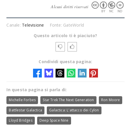
Alcuni diritti riservati
Canale:
Televisione
Fonte: GateWorld
Questo articolo ti è piaciuto?
Condividi questa pagina:
In questa pagina si parla di:
Michelle Forbes
Star Trek The Next Generation
Ron Moore
Battlestar Galactica
Galactica: L'attacco dei Cylon
Lloyd Bridges
Deep Space Nine