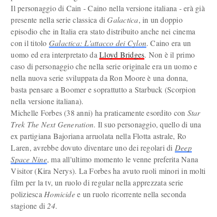
Il personaggio di Cain - Caino nella versione italiana - erà già
presente nella serie classica di
Galactica
, in un doppio
episodio che in Italia era stato distribuito anche nei cinema
con il titolo
Galactica: L'attacco dei Cylon
. Caino era un
uomo ed era interpretato da
Lloyd Bridges
. Non è il primo
caso di personaggio che nella serie originale era un uomo e
nella nuova serie sviluppata da Ron Moore è una donna,
basta pensare a Boomer e soprattutto a Starbuck (Scorpion
nella versione italiana).
Michelle Forbes (38 anni) ha praticamente esordito con
Star
Trek The Next Generation
. Il suo personaggio, quello di una
ex partigiana Bajoriana arruolata nella Flotta astrale, Ro
Laren, avrebbe dovuto diventare uno dei regolari di
Deep
Space Nine
, ma all'ultimo momento le venne preferita Nana
Visitor (Kira Nerys). La Forbes ha avuto ruoli minori in molti
film per la tv, un ruolo di regular nella apprezzata serie
poliziesca
Homicide
e un ruolo ricorrente nella seconda
stagione di
24
.