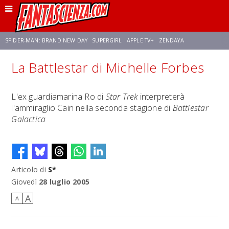
SPIDER-MAN: BRAND NEW DAY
SUPERGIRL
APPLE TV+
ZENDAYA
La Battlestar di Michelle Forbes
FRANCO RICCIARDIELLO
AVENGERS: DOOMSDAY
STAR TREK
NETFLIX
L'ex guardiamarina Ro di
Star Trek
interpreterà
l'ammiraglio Cain nella seconda stagione di
Battlestar
SADIE SINK
STAR TREK: STRANGE NEW WORLDS
Galactica
Articolo di
S*
Giovedì
28 luglio 2005
A
A