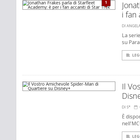
1
Jonat
i fan
DI ANGEL
La serie
su Par
LEG
Il Vo
Disn
DI S*
È dispo
nell'MC
LEG