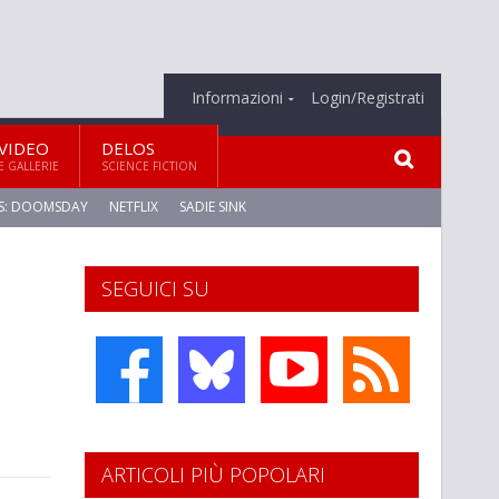
Informazioni
Login/Registrati
VIDEO
DELOS
E GALLERIE
SCIENCE FICTION
S: DOOMSDAY
NETFLIX
SADIE SINK
SEGUICI SU
ARTICOLI PIÙ POPOLARI