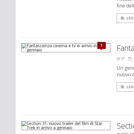
fine del
LEG
1
Fanta
DI S*
Un genn
nuovo a
LEG
Secti