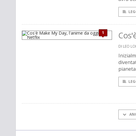
LEG
1
Cos'è
DI LEO L
Inizial
diventa
pianeta
LEG
AN