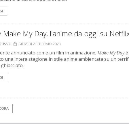
GI
 Make My Day, l'anime da oggi su Netfli
ORUSSO
GIOVEDÌ 2 FEBBRAIO 2023
mente annunciato come un film in animazione,
Make My Day
è
to una intera stagione in stile anime ambientata su un terrif
 ghiacciato.
GI
CORA