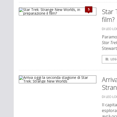
5
Star 
film?
DI LEO L
Paramou
Star Tr
Stewart
LEG
Arriv
Stra
DI LEO L
Il capit
esplora
avrà oc