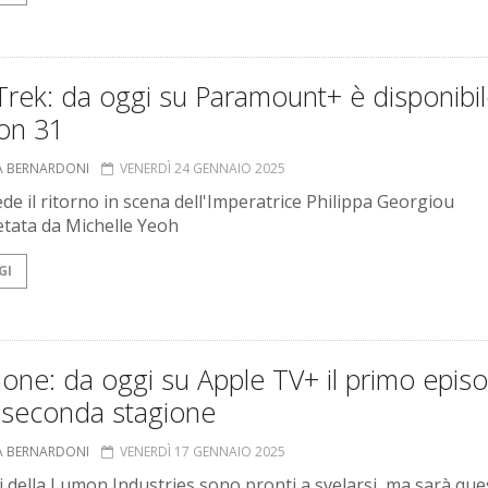
Trek: da oggi su Paramount+ è disponibi
ion 31
A BERNARDONI
VENERDÌ 24 GENNAIO 2025
vede il ritorno in scena dell'Imperatrice Philippa Georgiou
etata da Michelle Yeoh
GI
ione: da oggi su Apple TV+ il primo epis
a seconda stagione
A BERNARDONI
VENERDÌ 17 GENNAIO 2025
ri della Lumon Industries sono pronti a svelarsi, ma sarà que