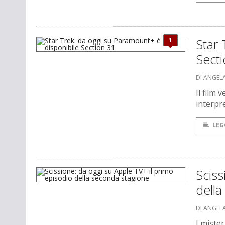
1
Star 
Sect
DI ANGEL
Il film 
interpr
LEG
Sciss
dell
DI ANGEL
I miste