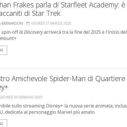
han Frakes parla di Starfleet Academy: è
 accaniti di Star Trek
A BERNARDONI
GIOVEDÌ 27 MARZO 2025
 spin-off di
Discovery
arriverà tra la fine del 2025 e l'inizio de
amount+
GI
stro Amichevole Spider-Man di Quartiere
ey+
GIOVEDÌ 30 GENNAIO 2025
nibile sullo streaming Disney+ la nuova serie animata, inclu
U, dedicata al personaggio Marvel più amato
GI