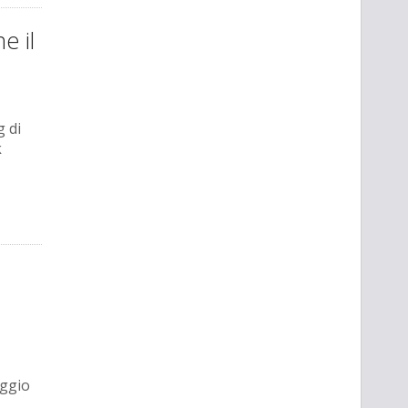
e il
 di
k
aggio