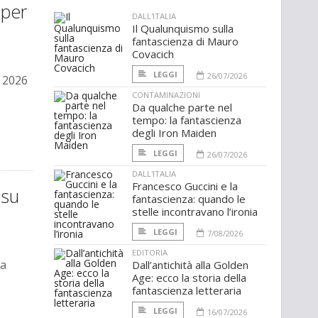
 per
DALL'ITALIA
Il Qualunquismo sulla
fantascienza di Mauro
Covacich
LEGGI
26/07/2026
l 2026
CONTAMINAZIONI
Da qualche parte nel
tempo: la fantascienza
degli Iron Maiden
LEGGI
26/07/2026
DALL'ITALIA
Francesco Guccini e la
 su
fantascienza: quando le
stelle incontravano l’ironia
LEGGI
7/08/2026
EDITORIA
sa
Dall’antichità alla Golden
Age: ecco la storia della
fantascienza letteraria
LEGGI
16/07/2026