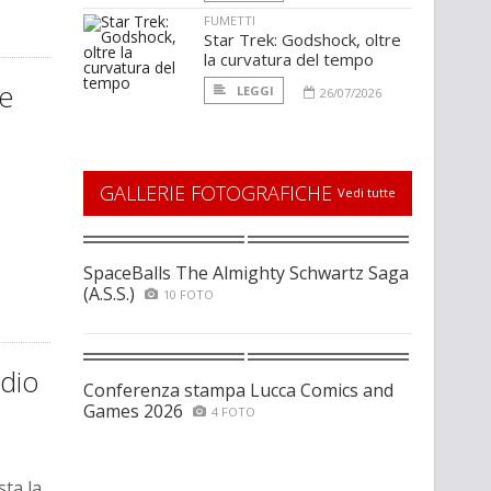
FUMETTI
Star Trek: Godshock, oltre
la curvatura del tempo
le
LEGGI
26/07/2026
GALLERIE FOTOGRAFICHE
Vedi tutte
SpaceBalls The Almighty Schwartz Saga
(A.S.S.)
10 FOTO
odio
Conferenza stampa Lucca Comics and
Games 2026
4 FOTO
sta la