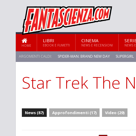
LIBRI
CINEMA
SERI
EBOOK E FUMETTI
NEWS E RECENSIONI
NEWS E
HOME
ARGOMENTI CALDI:
SPIDER-MAN: BRAND NEW DAY
SUPERGIRL
Star Trek The 
STAR TREK: STRANGE NEW WORLDS
News (87)
Approfondimenti (17)
Video (29)