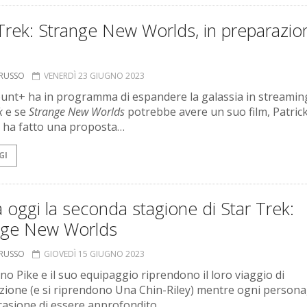
Trek: Strange New Worlds, in preparazion
ORUSSO
VENERDÌ 23 GIUGNO 2023
nt+ ha in programma di espandere la galassia in streaming
ek
e se
Strange New Worlds
potrebbe avere un suo film, Patric
 ha fatto una proposta…
GI
a oggi la seconda stagione di Star Trek:
nge New Worlds
ORUSSO
GIOVEDÌ 15 GIUGNO 2023
ano Pike e il suo equipaggio riprendono il loro viaggio di
zione (e si riprendono Una Chin-Riley) mentre ogni person
casione di essere approfondito.