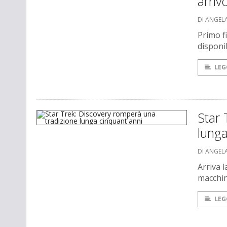
arriv
DI ANGEL
Primo f
disponi
LEG
Star 
lunga
DI ANGEL
Arriva 
macchin
LEG