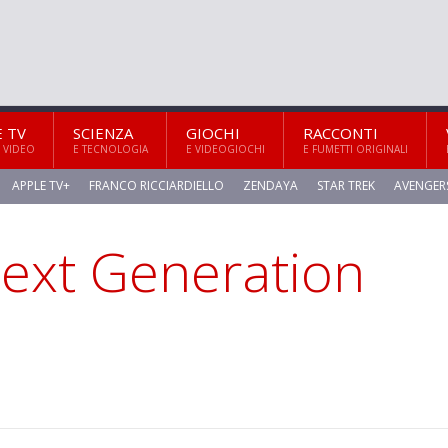
E TV
SCIENZA
GIOCHI
RACCONTI
 VIDEO
E TECNOLOGIA
E VIDEOGIOCHI
E FUMETTI ORIGINALI
APPLE TV+
FRANCO RICCIARDIELLO
ZENDAYA
STAR TREK
AVENGER
Next Generation