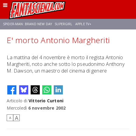
SPIDER-MAN: BRAND NEW DAY
SUPERGIRL
APPLE TV+
E' morto Antonio Margheriti
FRANCO RICCIARDIELLO
ZENDAYA
STAR TREK
AVENGERS: DOOMSDAY
La mattina del 4 novembre è morto il regista Antonio
Margheriti, noto anche sotto lo pseudonimo Anthony
NETFLIX
SADIE SINK
CELIA ROSE GOODING
M. Dawson, un maestro del cinema di genere
Articolo di
Vittorio Curtoni
Mercoledì
6 novembre 2002
A
A