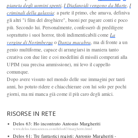
pianeta degli uomini spenti
,
I Diafanoidi vengono da Marte
,
I
criminali della galassia
: a parte il primo, che amava, definiva
gli altri "i film del droghiere", buoni per pagare conti e poco
più. Secondo lui. Personalmente, confesserò di prediligere
soprattutto i suoi horror, titoli indimenticabili come
La
vergine di Norimberga
o
Danza macabra
, ma di fronte a un
genio multiforme, capace di arrangiarsi in maniera tanto
creativa con due lire e coi modellini di missili comperati alla
UPIM (sua precisa ammissione), mi levo il cappello
comunque.
Dopo avere vissuto nel mondo delle sue immagini per tanti
anni, ho potuto ridere e chiacchierare con lui solo per pochi
giorni, ma mi manca già come il più caro degli amici.
RISORSE IN RETE
Delos 63: Ho incontrato Antonio Margheriti
www.delos.fantascienza.com/delos63/margheriti.html
Delos 61: Tre fantastici registi: Antonio Margheriti -