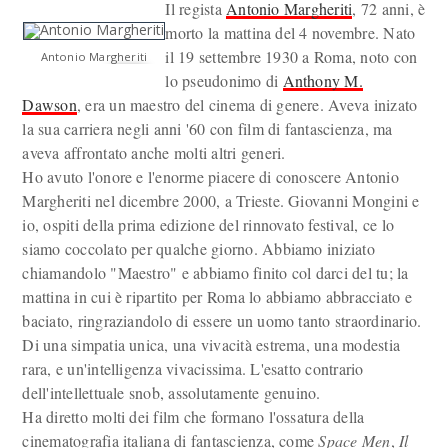
Il regista
Antonio Margheriti
, 72 anni, è
morto la mattina del 4 novembre. Nato
il 19 settembre 1930 a Roma, noto con
Antonio Margheriti
lo pseudonimo di
Anthony M.
Dawson
, era un maestro del cinema di genere. Aveva inizato
la sua carriera negli anni '60 con film di fantascienza, ma
aveva affrontato anche molti altri generi.
Ho avuto l'onore e l'enorme piacere di conoscere Antonio
Margheriti nel dicembre 2000, a Trieste. Giovanni Mongini e
io, ospiti della prima edizione del rinnovato festival, ce lo
siamo coccolato per qualche giorno. Abbiamo iniziato
chiamandolo "Maestro" e abbiamo finito col darci del tu; la
mattina in cui è ripartito per Roma lo abbiamo abbracciato e
baciato, ringraziandolo di essere un uomo tanto straordinario.
Di una simpatia unica, una vivacità estrema, una modestia
rara, e un'intelligenza vivacissima. L'esatto contrario
dell'intellettuale snob, assolutamente genuino.
Ha diretto molti dei film che formano l'ossatura della
cinematografia italiana di fantascienza, come
Space Men
,
Il