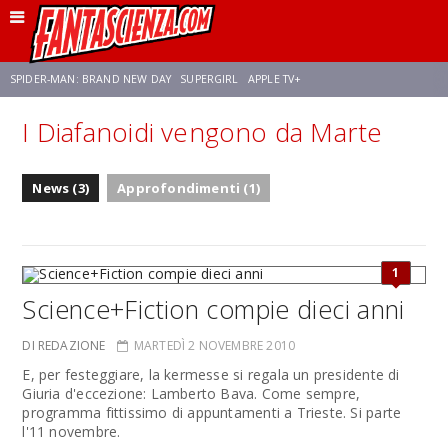
SPIDER-MAN: BRAND NEW DAY
SUPERGIRL
APPLE TV+
I Diafanoidi vengono da Marte
FRANCO RICCIARDIELLO
ZENDAYA
STAR TREK
AVENGERS: DOOMSDAY
News (3)
Approfondimenti (1)
NETFLIX
SADIE SINK
CELIA ROSE GOODING
1
Science+Fiction compie dieci anni
DI REDAZIONE
MARTEDÌ 2 NOVEMBRE 2010
E, per festeggiare, la kermesse si regala un presidente di
Giuria d'eccezione: Lamberto Bava. Come sempre,
programma fittissimo di appuntamenti a Trieste. Si parte
l'11 novembre.