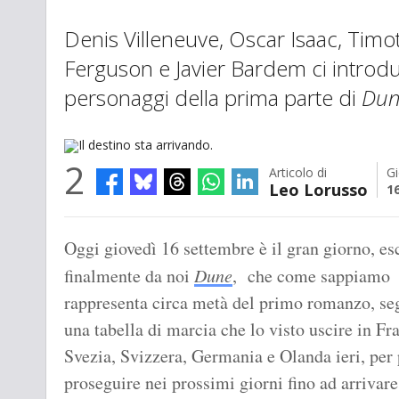
Denis Villeneuve, Oscar Isaac, Tim
Ferguson e Javier Bardem ci introd
personaggi della prima parte di
Dun
2
Articolo di
Gi
Leo Lorusso
1
Il destino sta arrivando.
Oggi giovedì 16 settembre è il gran giorno, es
finalmente da noi
Dune
, che come sappiamo
rappresenta circa metà del primo romanzo, s
una tabella di marcia che lo visto uscire in Fr
Svezia, Svizzera, Germania e Olanda ieri, per 
proseguire nei prossimi giorni fino ad arrivare