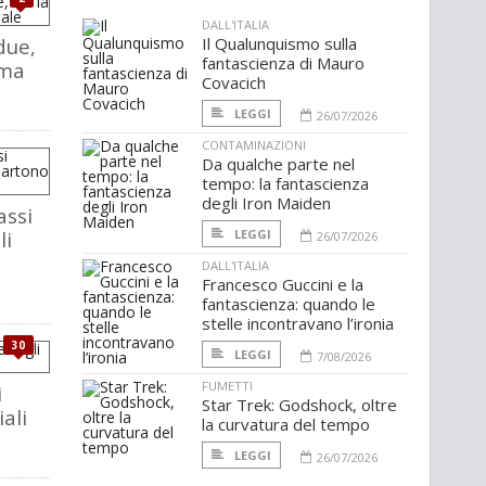
DALL'ITALIA
due,
Il Qualunquismo sulla
fantascienza di Mauro
rma
Covacich
LEGGI
26/07/2026
CONTAMINAZIONI
Da qualche parte nel
tempo: la fantascienza
degli Iron Maiden
assi
li
LEGGI
26/07/2026
DALL'ITALIA
Francesco Guccini e la
fantascienza: quando le
stelle incontravano l’ironia
30
LEGGI
7/08/2026
FUMETTI
i
Star Trek: Godshock, oltre
iali
la curvatura del tempo
LEGGI
26/07/2026