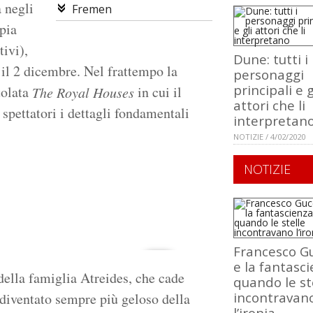
à negli
Fremen
pia
ivi),
Dune: tutti i
 il 2 dicembre. Nel frattempo la
personaggi
principali e g
tolata
in cui il
The Royal Houses
attori che li
i spettatori i dettagli fondamentali
interpretan
NOTIZIE / 4/02/2020
NOTIZIE
Francesco Gu
e la fantasci
 della famiglia Atreides, che cade
quando le st
incontravan
 diventato sempre più geloso della
l’ironia