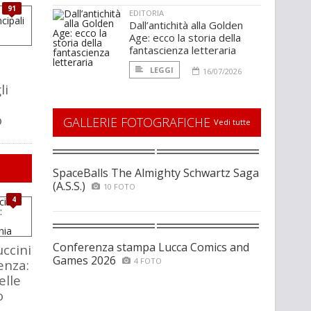
91
EDITORIA
Dall’antichità alla Golden
Age: ecco la storia della
fantascienza letteraria
LEGGI
16/07/2026
li
o
GALLERIE FOTOGRAFICHE
Vedi tutte
SpaceBalls The Almighty Schwartz Saga
(A.S.S.)
10 FOTO
4
Conferenza stampa Lucca Comics and
ccini
Games 2026
4 FOTO
enza:
elle
o