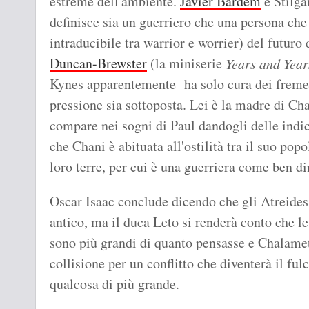
estreme dell'ambiente.
Javier Bardem
è Stilgar
definisce sia un guerriero che una persona che
intraducibile tra warrior e worrier) del futuro 
Duncan-Brewster
(la miniserie
Years and Year
Kynes apparentemente ha solo cura dei fremen
pressione sia sottoposta. Lei è la madre di Cha
compare nei sogni di Paul dandogli delle indic
che Chani è abituata all'ostilità tra il suo pop
loro terre, per cui è una guerriera come ben di
Oscar Isaac conclude dicendo che gli Atreide
antico, ma il duca Leto si renderà conto che l
sono più grandi di quanto pensasse e Chalamet 
collisione per un conflitto che diventerà il fu
qualcosa di più grande.