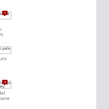
1
i
ch
uro
2
del
liane