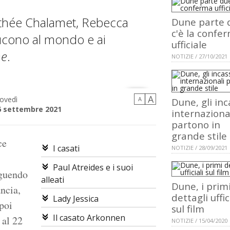
othée Chalamet, Rebecca
Dune parte 
c'è la confe
ucono al mondo e ai
ufficiale
e
.
NOTIZIE / 27/10/2021
A
ovedì
A
Dune, gli inc
6 settembre 2021
internaziona
partono in
grande stile
ce
I casati
NOTIZIE / 28/09/2021
Paul Atreides e i suoi
eguendo
alleati
Dune, i prim
ancia,
dettagli uffic
Lady Jessica
poi
sul film
Il casato Arkonnen
 al 22
NOTIZIE / 15/04/2020