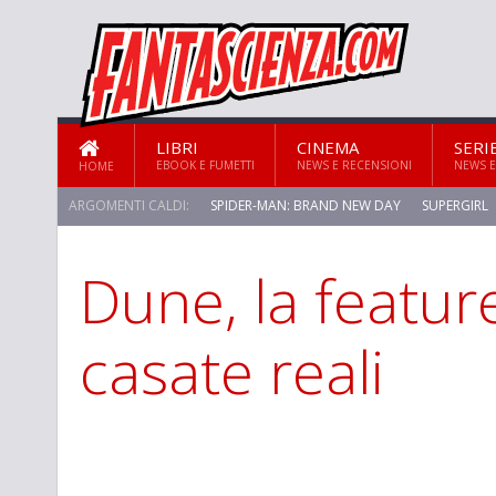
LIBRI
CINEMA
SERI
EBOOK E FUMETTI
NEWS E RECENSIONI
NEWS E
HOME
ARGOMENTI CALDI:
SPIDER-MAN: BRAND NEW DAY
SUPERGIRL
Dune, la feature
STAR TREK: STRANGE NEW WORLDS
casate reali