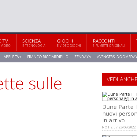
E TV
SCIENZA
GIOCHI
RACCONTI
 VIDEO
E TECNOLOGIA
E VIDEOGIOCHI
E FUMETTI ORIGINALI
APPLE TV+
FRANCO RICCIARDIELLO
ZENDAYA
AVENGERS: DOOMSDA
tte sulle
VEDI ANCH
Dune Parte II
nuovi perso
in arrivo
NOTIZIE / 23/06/2022