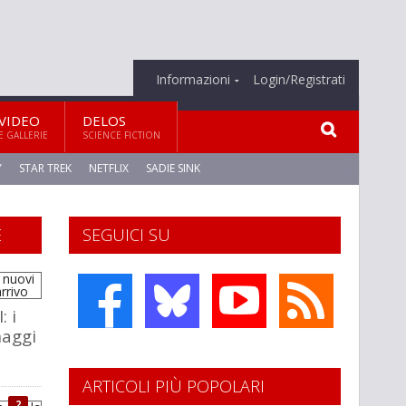
Informazioni
Login/Registrati
VIDEO
DELOS
E GALLERIE
SCIENCE FICTION
Y
STAR TREK
NETFLIX
SADIE SINK
E
SEGUICI SU
: i
naggi
ARTICOLI PIÙ POPOLARI
2