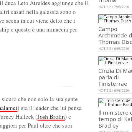
 il duca Leto Atreides aggiunge che il
NOTIZIE / 7/08/2026
altri casati nella galassia sono o
e scena in cui viene detto che i
Campo
ship e questo è una minaccia per
Archimede d
Thomas Dis
NOTIZIE / 6/08/2026
Cinzia Di Ma
parla di
Finisterrae
NOTIZIE / 6/08/2026
 sicuro che non solo la sua gente
halamet
) sia il leader che lui pensa
Il ministero 
Gurney Halleck (
Josh Brolin
) e
tempo di Ka
aggiori per Paul oltre che suoi
Bradley