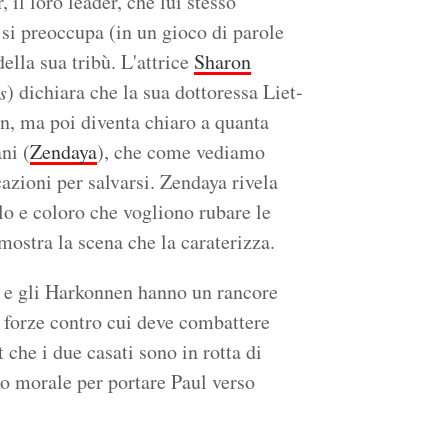
, il loro leader, che lui stesso
 si preoccupa (in un gioco di parole
della sua tribù. L'attrice
Sharon
) dichiara che la sua dottoressa Liet-
s
, ma poi diventa chiaro a quanta
ni (
Zendaya
), che come vediamo
azioni per salvarsi. Zendaya rivela
olo e coloro che vogliono rubare le
mostra la scena che la caraterizza.
s e gli Harkonnen hanno un rancore
e forze contro cui deve combattere
che i due casati sono in rotta di
lco morale per portare Paul verso