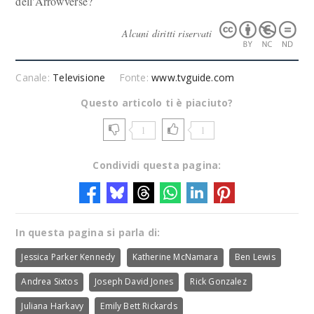
dell'Arrowverse?
Alcuni diritti riservati
Canale:
Televisione
Fonte:
www.tvguide.com
Questo articolo ti è piaciuto?
1
1
Condividi questa pagina:
In questa pagina si parla di:
Jessica Parker Kennedy
Katherine McNamara
Ben Lewis
Andrea Sixtos
Joseph David Jones
Rick Gonzalez
Juliana Harkavy
Emily Bett Rickards