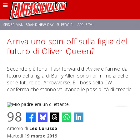
SPIDER-MAN: BRAND NEW DAY
SUPERGIRL
APPLE TV+
Arriva uno spin-off sulla figlia del
FRANCO RICCIARDIELLO
ZENDAYA
STAR TREK
AVENGERS: DOOMSDAY
futuro di Oliver Queen?
NETFLIX
SADIE SINK
STAR TREK: STRANGE NEW WORLDS
Secondo più fonti i flashforward di
Arrow
e l'arrivo dal
futuro della figlia di Barry Allen sono i primi indizi delle
serie future dell'Arrowverse. E il boss della CW
conferma che stanno valutando le possibilità di crearle.
98
Articolo di
Leo Lorusso
Mio padre era un dilettante.
Martedì
19 marzo 2019