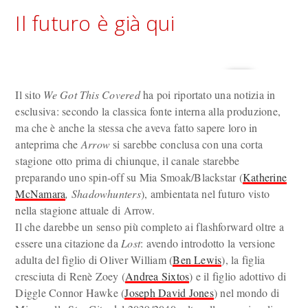
Il futuro è già qui
Il sito
We Got This Covered
ha poi riportato una notizia in
esclusiva: secondo la classica fonte interna alla produzione,
ma che è anche la stessa che aveva fatto sapere loro in
anteprima che
Arrow
si sarebbe conclusa con una corta
stagione otto prima di chiunque, il canale starebbe
preparando uno spin-off su Mia Smoak/Blackstar (
Katherine
McNamara
, Shadowhunters
), ambientata nel futuro visto
nella stagione attuale di Arrow.
Il che darebbe un senso più completo ai flashforward oltre a
essere una citazione da
Lost
: avendo introdotto la versione
adulta del figlio di Oliver William (
Ben Lewis
), la figlia
cresciuta di Renè Zoey (
Andrea Sixtos
) e il figlio adottivo di
Diggle Connor Hawke (
Joseph David Jones
) nel mondo di