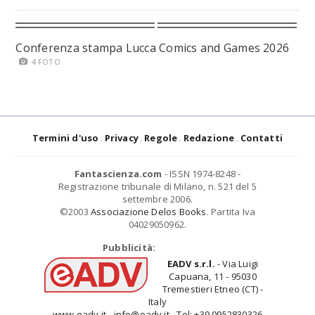
Conferenza stampa Lucca Comics and Games 2026
4 FOTO
Termini d'uso
Privacy
Regole
Redazione
Contatti
Fantascienza.com
- ISSN 1974-8248 -
Registrazione tribunale di Milano, n. 521 del 5
settembre 2006.
©2003
Associazione Delos Books
. Partita Iva
04029050962.
Pubblicità:
EADV s.r.l.
- Via Luigi
Capuana, 11 - 95030
Tremestieri Etneo (CT) -
Italy
www.eadv.it - info@eadv.it - Tel: +39.0952830326