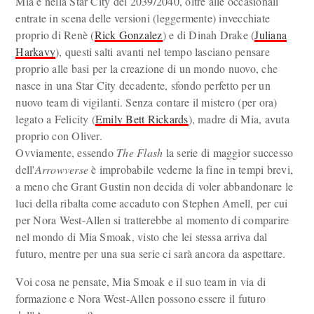
Mia e nella Star City del 2039/2040, oltre alle occasionali
entrate in scena delle versioni (leggermente) invecchiate
proprio di Renè (
Rick Gonzalez
) e di Dinah Drake (
Juliana
Harkavy
), questi salti avanti nel tempo lasciano pensare
proprio alle basi per la creazione di un mondo nuovo, che
nasce in una Star City decadente, sfondo perfetto per un
nuovo team di vigilanti. Senza contare il mistero (per ora)
legato a Felicity (
Emily Bett Rickards
), madre di Mia, avuta
proprio con Oliver.
Ovviamente, essendo
The Flash
la serie di maggior successo
dell'
Arrowverse
è improbabile vederne la fine in tempi brevi,
a meno che Grant Gustin non decida di voler abbandonare le
luci della ribalta come accaduto con Stephen Amell, per cui
per Nora West-Allen si tratterebbe al momento di comparire
nel mondo di Mia Smoak, visto che lei stessa arriva dal
futuro, mentre per una sua serie ci sarà ancora da aspettare.
Voi cosa ne pensate, Mia Smoak e il suo team in via di
formazione e Nora West-Allen possono essere il futuro