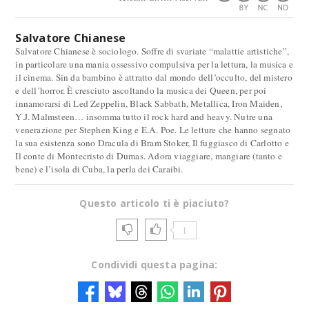
Salvatore Chianese
Salvatore Chianese è sociologo. Soffre di svariate “malattie artistiche”,
in particolare una mania ossessivo compulsiva per la lettura, la musica e
il cinema. Sin da bambino è attratto dal mondo dell’occulto, del mistero
e dell’horror. È cresciuto ascoltando la musica dei Queen, per poi
innamorarsi di Led Zeppelin, Black Sabbath, Metallica, Iron Maiden,
Y.J. Malmsteen… insomma tutto il rock hard and heavy. Nutre una
venerazione per Stephen King e E.A. Poe. Le letture che hanno segnato
la sua esistenza sono Dracula di Bram Stoker, Il fuggiasco di Carlotto e
Il conte di Montecristo di Dumas. Adora viaggiare, mangiare (tanto e
bene) e l’isola di Cuba, la perla dei Caraibi.
Questo articolo ti è piaciuto?
1
Condividi questa pagina: