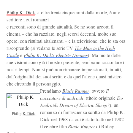
Philip K. Dick
, a oltre trentacinque anni dalla morte, è uno
scrittore i cui romanzi
e racconti sono di grande attualità. Se ne sono accorti il
cinema – che ha razziato, negli scorsi decenni, molte sue
opere, con risultati altalenanti – e la televisione, che lo sta ora
riscoprendo (si vedano le serie TV
The Man in the High
Castle
e
Philip K. Dick's Electric Dreams
). Ma molte delle
sue visioni sono già il nostro presente, sembrano raccontare i
nostri tempi. Non si può non rimanere impressionati, infatti,
dall’originalità dei suoi scritti e da quell’alone quasi mistico
che circonda il personaggio.
Prendiamo
Blade Runner
, ovvero
Il
cacciatore di androidi
, (titolo originale
Do
Androids Dream of Electric Sheep?
), un
romanzo di fantascienza scritto da Philip K.
Philip K. Dick
Dick nel 1968 da cui è stato tratto nel 1982
il celebre film
Blade Runner
di Ridley