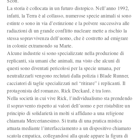
Scott.
La storia è collocata in un futuro distopico. Nell’anno 1992,
infatti, la Terra è al collasso, numerose specie animali si sono
estinte o sono in via d’estinzione e la polvere successiva alle
radiazioni di un grande conflitto nucleare mette a rischio la
stessa sopravvivenza dell’uomo, che è costretto ad emigrare
in colonie extramondo su Marte.
Alcune industrie si sono specializzate nella produzione di
replicanti, sia umani che animali, ma visto che alcuni di
questi sono diventati pericolosi per la specie umana, per
neutralizzarli vengono reclutati dalla polizia i Blade Runner,
cacciatori di taglie specializzati nel “ritirare” i replicanti. Il
protagonista del romanzo, Rick Deckard, è tra loro.
Nella società in cui vive Rick, l’individualismo sta prendendo
il sopravvento rispetto ai valori dell’uomo e per ristabilire un
principio di solidarietà in molti si affidano a una religione
chiamata Mercerianesimo. Si tratta di una pratica mistica
attuata mediante l’interfacciamento a un dispositivo chiamato
scatola empatica, collegandosi alla quale appare la figura di