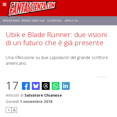
SPIDER-MAN: BRAND NEW DAY
SUPERGIRL
APPLE TV+
Ubik e Blade Runner: due visioni
FRANCO RICCIARDIELLO
ZENDAYA
STAR TREK
AVENGERS: DOOMSDAY
di un futuro che è già presente
NETFLIX
SADIE SINK
STAR TREK: STRANGE NEW WORLDS
Una riflessione su due capolavori del grande scrittore
americano.
17
Articolo di
Salvatore Chianese
Giovedì
1 novembre 2018
A
A