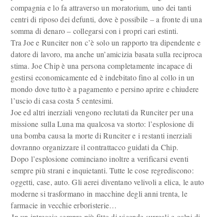
compagnia e lo fa attraverso un moratorium, uno dei tanti
centri di riposo dei defunti, dove è possibile – a fronte di una
somma di denaro – collegarsi con i propri cari estinti.
Tra Joe e Runciter non c’è solo un rapporto tra dipendente e
datore di lavoro, ma anche un’amicizia basata sulla reciproca
stima. Joe Chip è una persona completamente incapace di
gestirsi economicamente ed è indebitato fino al collo in un
mondo dove tutto è a pagamento e persino aprire e chiudere
l’uscio di casa costa 5 centesimi.
Joe ed altri inerziali vengono reclutati da Runciter per una
missione sulla Luna ma qualcosa va storto: l’esplosione di
una bomba causa la morte di Runciter e i restanti inerziali
dovranno organizzare il contrattacco guidati da Chip.
Dopo l’esplosione cominciano inoltre a verificarsi eventi
sempre più strani e inquietanti. Tutte le cose regrediscono:
oggetti, case, auto. Gli aerei diventano velivoli a elica, le auto
moderne si trasformano in macchine degli anni trenta, le
farmacie in vecchie erboristerie…
In un intreccio sempre più fitto di vicende surreali e colpi di