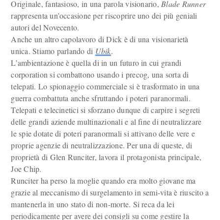
Originale, fantasioso, in una parola visionario,
Blade Runner
rappresenta un’occasione per riscoprire uno dei più geniali
autori del Novecento.
Anche un altro capolavoro di Dick è di una visionarietà
unica. Stiamo parlando di
Ubik
.
L’ambientazione è quella di in un futuro in cui grandi
corporation si combattono usando i precog, una sorta di
telepati. Lo spionaggio commerciale si è trasformato in una
guerra combattuta anche sfruttando i poteri paranormali.
Telepati e telecinetici si sforzano dunque di carpire i segreti
delle grandi aziende multinazionali e al fine di neutralizzare
le spie dotate di poteri paranormali si attivano delle vere e
proprie agenzie di neutralizzazione. Per una di queste, di
proprietà di Glen Runciter, lavora il protagonista principale,
Joe Chip.
Runciter ha perso la moglie quando era molto giovane ma
grazie al meccanismo di surgelamento in semi-vita è riuscito a
mantenerla in uno stato di non-morte. Si reca da lei
periodicamente per avere dei consigli su come gestire la