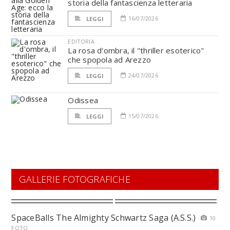
storia della fantascienza letteraria
16/07/2026
LEGGI
EDITORIA
La rosa d'ombra, il "thriller esoterico"
che spopola ad Arezzo
24/07/2026
LEGGI
Odissea
15/07/2026
LEGGI
GALLERIE FOTOGRAFICHE
SpaceBalls The Almighty Schwartz Saga (A.S.S.)
10
FOTO