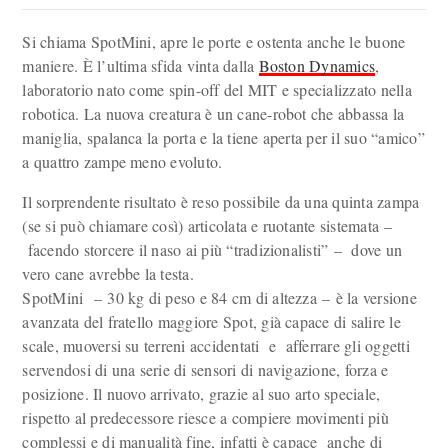
Si chiama SpotMini, apre le porte e ostenta anche le buone
maniere. È l’ultima sfida vinta dalla
Boston Dynamics
,
laboratorio nato come spin-off del MIT e specializzato nella
robotica. La nuova creatura è un cane-robot che abbassa la
maniglia, spalanca la porta e la tiene aperta per il suo “amico”
a quattro zampe meno evoluto.
Il sorprendente risultato è reso possibile da una quinta zampa
(se si può chiamare così) articolata e ruotante sistemata –
facendo storcere il naso ai più “tradizionalisti” – dove un
vero cane avrebbe la testa.
SpotMini – 30 kg di peso e 84 cm di altezza – è la versione
avanzata del fratello maggiore Spot, già capace di salire le
scale, muoversi su terreni accidentati e afferrare gli oggetti
servendosi di una serie di sensori di navigazione, forza e
posizione. Il nuovo arrivato, grazie al suo arto speciale,
rispetto al predecessore riesce a compiere movimenti più
complessi e di manualità fine, infatti è capace anche di