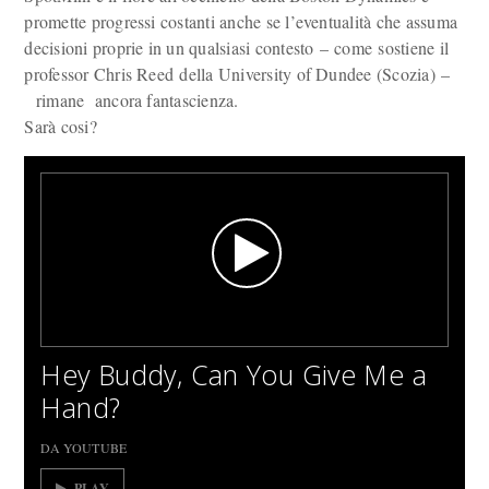
promette progressi costanti anche se l’eventualità che assuma
decisioni proprie in un qualsiasi contesto – come sostiene il
professor Chris Reed della University of Dundee (Scozia) –
rimane ancora fantascienza.
Sarà cosi?
Hey Buddy, Can You Give Me a
Hand?
DA YOUTUBE
PLAY