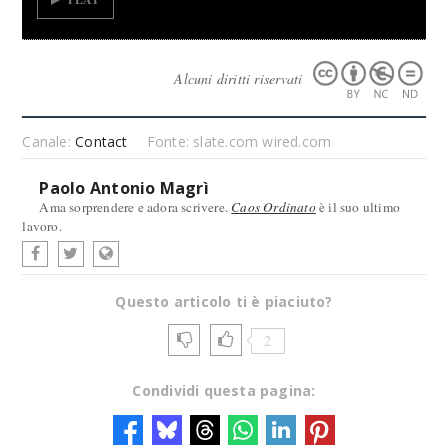
Alcuni diritti riservati
Canale:
Contact
Fonte: slate.com wired.com
Paolo Antonio Magrì
Ama sorprendere e adora scrivere.
Caos Ordinato
è il suo ultimo
lavoro.
Questo articolo ti è piaciuto?
2
Condividi questa pagina: