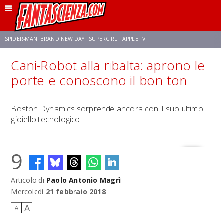
SPIDER-MAN: BRAND NEW DAY
SUPERGIRL
APPLE TV+
Cani-Robot alla ribalta: aprono le
FRANCO RICCIARDIELLO
ZENDAYA
STAR TREK
AVENGERS: DOOMSDAY
porte e conoscono il bon ton
NETFLIX
SADIE SINK
CELIA ROSE GOODING
Boston Dynamics sorprende ancora con il suo ultimo
gioiello tecnologico.
9
Articolo di
Paolo Antonio Magrì
Mercoledì
21 febbraio 2018
A
A