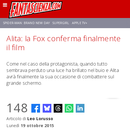
SPIDER-MAN: BRAND NEW DAY
SUPERGIRL
APPLE TV+
Alita: la Fox conferma finalmente
FRANCO RICCIARDIELLO
ZENDAYA
STAR TREK
AVENGERS: DOOMSDAY
il film
NETFLIX
SADIE SINK
STAR TREK: STRANGE NEW WORLDS
Come nel caso della protagonista, quando tutto
sembrava perduto una luce ha brillato nel buio e Alita
avrà finalmente la sua occasione di combattere sul
grande schermo.
148
Articolo di
Leo Lorusso
Lunedì
19 ottobre 2015