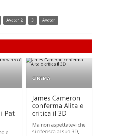
Avatar 2
3
Avatar
CINEMA
James Cameron
conferma Alita e
i Pat
critica il 3D
Ma non aspettatevi che
si riferisca al suo 3D,
no e