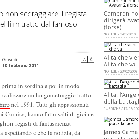
 non scoraggiare il regista
Cameron no
dirigerà Ava
del film tratto dal famoso
(forse)
NOTIZIE / 2/03/2010
Alita che vie
A
Giovedì
A
Alita che va
10 febbraio 2011
NOTIZIE / 23/02/2009
, prima in sordina e poi in modo
Alita, l’Angel
 realizzare un lungometraggio tratto
della battagl
hiro
nel 1991. Tutti gli appassionati
RUBRICHE / 17/06/20
ini Comics, hanno fatto salti di gioia e
gliori registi di fantascienza
James Came
a aspettando e che la notizia, da
porta la luce