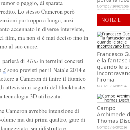
i rumor o peggio, di sparata
NOTIZIE / 20/07/2006
 credito. Lo stesso Cameron però
ntenzioni purtroppo a lungo, anzi
NOTIZIE
nto accennato in diverse interviste,
del film, ma non si è mai deciso fino in
ino al suo cuore.
Francesco Gu
e la fantasci
i parlerà di
in termini concreti
Alita
quando le st
e
3
sono previsti per il Natale 2014 e
incontravan
ttere a Cameron di finire il titanico
l’ironia
li attesissimi seguiti del blockbuster
NOTIZIE / 7/08/2026
la tecnologia 3D utilizzata.
Campo
e Cameron avrebbe intenzione di
Archimede d
 volume ma dai primi quattro, gare di
Thomas Dis
danneggiata, semidistrutta e
NOTIZIE / 6/08/2026