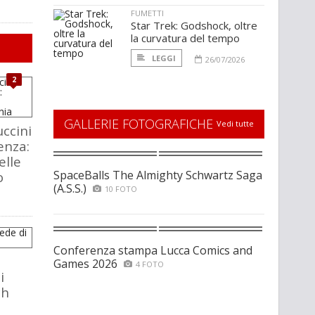
FUMETTI
Star Trek: Godshock, oltre
la curvatura del tempo
LEGGI
26/07/2026
2
GALLERIE FOTOGRAFICHE
Vedi tutte
ccini
enza:
elle
SpaceBalls The Almighty Schwartz Saga
o
(A.S.S.)
10 FOTO
Conferenza stampa Lucca Comics and
Games 2026
4 FOTO
i
ch