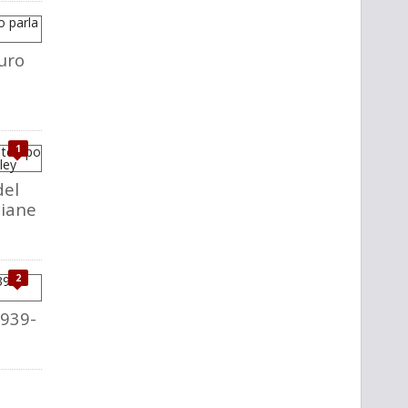
uro
1
del
liane
2
1939-