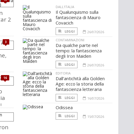
DALL'ITALIA
n
Il Qualunquismo sulla
fantascienza di Mauro
tar 2
Covacich
LEGGI
26/07/2026
CONTAMINAZIONI
3
Da qualche parte nel
tempo: la fantascienza
ne,
degli Iron Maiden
LEGGI
26/07/2026
EDITORIA
Dall’antichità alla Golden
16
Age: ecco la storia della
fantascienza letteraria
o
ia
LEGGI
16/07/2026
08
Odissea
LEGGI
15/07/2026
ron