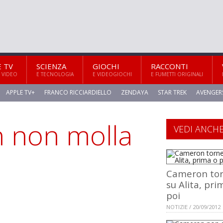
E TV
SCIENZA
GIOCHI
RACCONTI
 VIDEO
E TECNOLOGIA
E VIDEOGIOCHI
E FUMETTI ORIGINALI
APPLE TV+
FRANCO RICCIARDIELLO
ZENDAYA
STAR TREK
AVENGER
 non molla
VEDI ANCH
Cameron to
su Alita, pri
poi
NOTIZIE / 20/09/2012