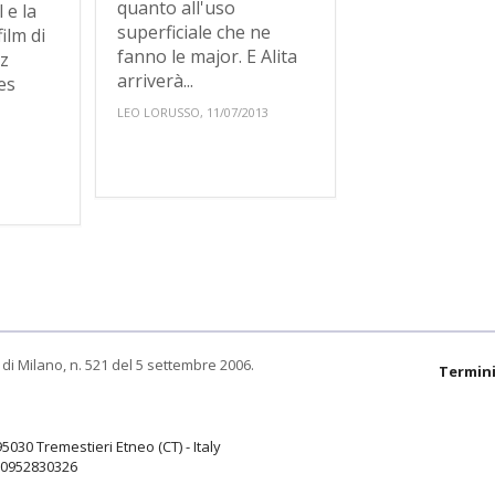
quanto all'uso
 e la
superficiale che ne
ilm di
fanno le major. E Alita
z
arriverà...
es
LEO LORUSSO, 11/07/2013
di Milano, n. 521 del 5 settembre 2006.
Termini
95030 Tremestieri Etneo (CT) - Italy
9.0952830326