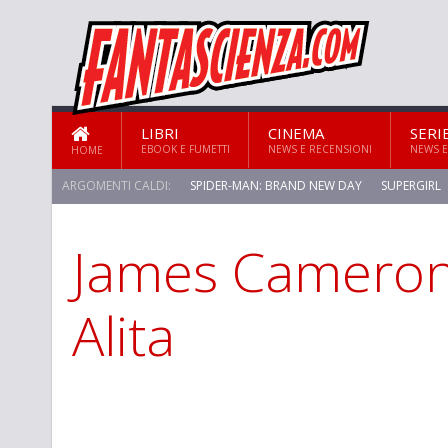
LIBRI
CINEMA
SERI
EBOOK E FUMETTI
NEWS E RECENSIONI
NEWS E
HOME
ARGOMENTI CALDI:
SPIDER-MAN: BRAND NEW DAY
SUPERGIRL
James Cameron
STAR TREK: STRANGE NEW WORLDS
Alita