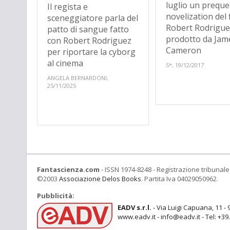
luglio un prequel
Il regista e
novelization del f
sceneggiatore parla del
Robert Rodrigue
patto di sangue fatto
prodotto da Jam
con Robert Rodriguez
Cameron
per riportare la cyborg
al cinema
S*, 19/12/2017
ANGELA BERNARDONI,
25/11/2025
Fantascienza.com
- ISSN 1974-8248 - Registrazione tribunale 
©2003
Associazione Delos Books
. Partita Iva 04029050962.
Pubblicità:
EADV s.r.l.
- Via Luigi Capuana, 11 - 
www.eadv.it - info@eadv.it - Tel: +3