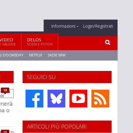
Informazioni
Login/Registrati
VIDEO
DELOS
E GALLERIE
SCIENCE FICTION
S: DOOMSDAY
NETFLIX
SADIE SINK
E
SEGUICI SU
19
rnerà
ma o
ARTICOLI PIÙ POPOLARI
15