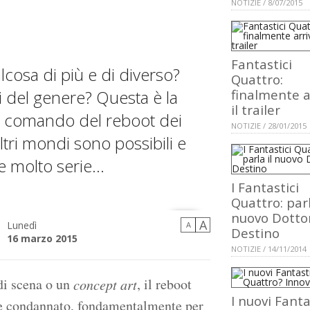
NOTIZIE / 8/07/2015
Fantastici
cosa di più e di diverso?
Quattro:
pi del genere? Questa è la
finalmente a
il trailer
al comando del reboot dei
NOTIZIE / 28/01/2015
ltri mondi sono possibili e
molto serie...
I Fantastici
Quattro: parl
nuovo Dotto
A
Lunedì
A
Destino
16 marzo 2015
NOTIZIE / 14/11/2014
di scena o un
, il reboot
concept art
I nuovi Fanta
 e condannato, fondamentalmente per