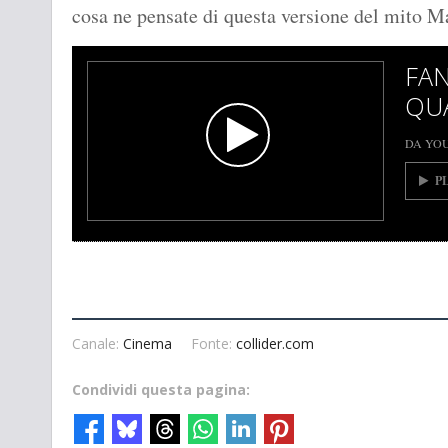
cosa ne pensate di questa versione del mito M
FAN
QU
DA YO
P
Canale:
Cinema
Fonte:
collider.com
Condividi questa pagina: