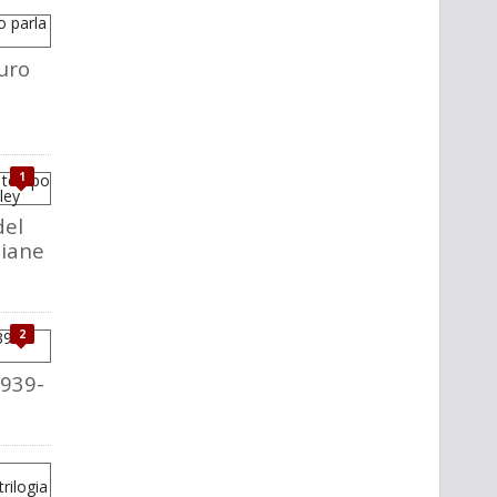
uro
1
del
liane
2
1939-