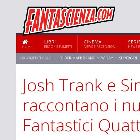
LIBRI
CINEMA
SERI
EBOOK E FUMETTI
NEWS E RECENSIONI
NEWS E
HOME
ARGOMENTI CALDI:
SPIDER-MAN: BRAND NEW DAY
SUPERGIRL
Josh Trank e S
raccontano i nu
Fantastici Quat