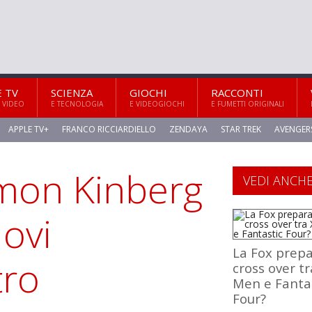
E TV
SCIENZA
GIOCHI
RACCONTI
 VIDEO
E TECNOLOGIA
E VIDEOGIOCHI
E FUMETTI ORIGINALI
APPLE TV+
FRANCO RICCIARDIELLO
ZENDAYA
STAR TREK
AVENGER
imon Kinberg
VEDI ANCH
ovi
La Fox prepa
tro
cross over tr
Men e Fanta
Four?