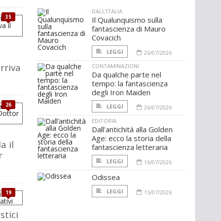
DALL'ITALIA
35
Il Qualunquismo sulla
fantascienza di Mauro
Covacich
LEGGI
26/07/2026
rriva
CONTAMINAZIONI
Da qualche parte nel
tempo: la fantascienza
degli Iron Maiden
26
LEGGI
26/07/2026
EDITORIA
Dall’antichità alla Golden
Age: ecco la storia della
a il
fantascienza letteraria
r
LEGGI
16/07/2026
Odissea
LEGGI
15/07/2026
19
stici