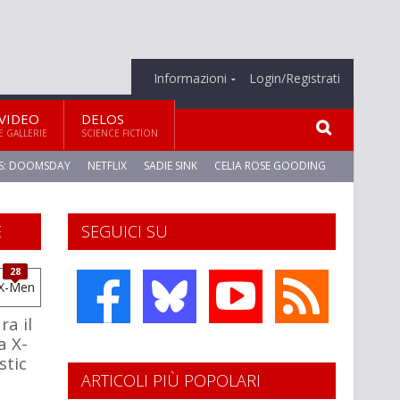
Informazioni
Login/Registrati
VIDEO
DELOS
E GALLERIE
SCIENCE FICTION
S: DOOMSDAY
NETFLIX
SADIE SINK
CELIA ROSE GOODING
E
SEGUICI SU
28
ra il
a X-
stic
ARTICOLI PIÙ POPOLARI