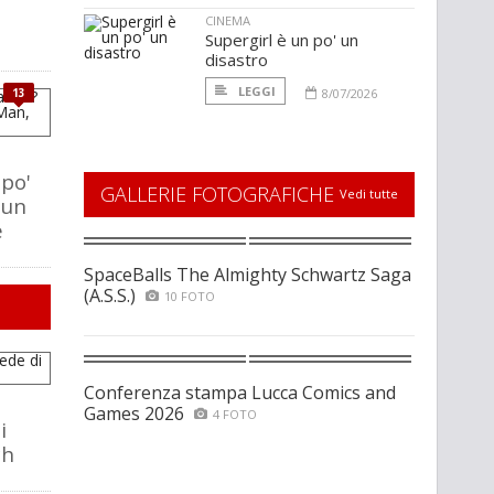
CINEMA
Supergirl è un po' un
disastro
LEGGI
13
8/07/2026
po'
GALLERIE FOTOGRAFICHE
Vedi tutte
 un
e
SpaceBalls The Almighty Schwartz Saga
(A.S.S.)
10 FOTO
Conferenza stampa Lucca Comics and
Games 2026
4 FOTO
i
ch