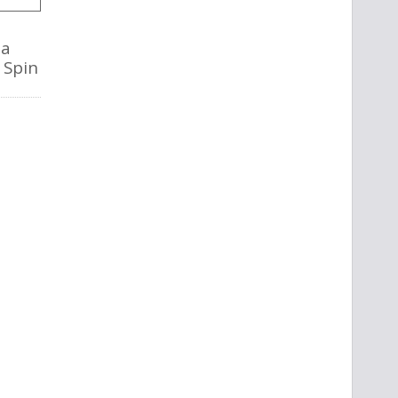
la
o Spin