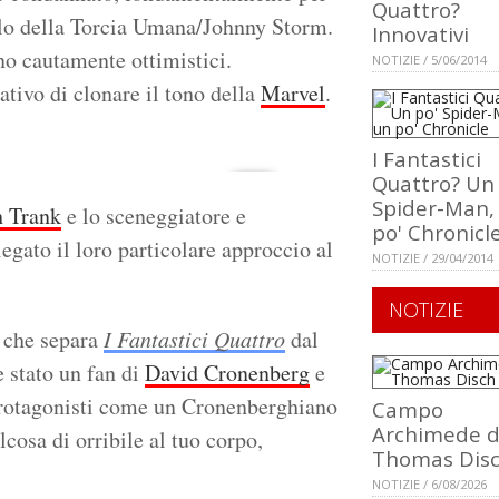
Quattro?
lo della Torcia Umana/Johnny Storm.
Innovativi
anno cautamente ottimistici.
NOTIZIE / 5/06/2014
ativo di clonare il tono della
Marvel
.
I Fantastici
Quattro? Un 
Spider-Man,
h Trank
e lo sceneggiatore e
po' Chronicl
gato il loro particolare approccio al
NOTIZIE / 29/04/2014
NOTIZIE
o che separa
I Fantastici Quattro
dal
e stato un fan di
David Cronenberg
e
 protagonisti come un Cronenberghiano
Campo
Archimede d
cosa di orribile al tuo corpo,
Thomas Dis
NOTIZIE / 6/08/2026