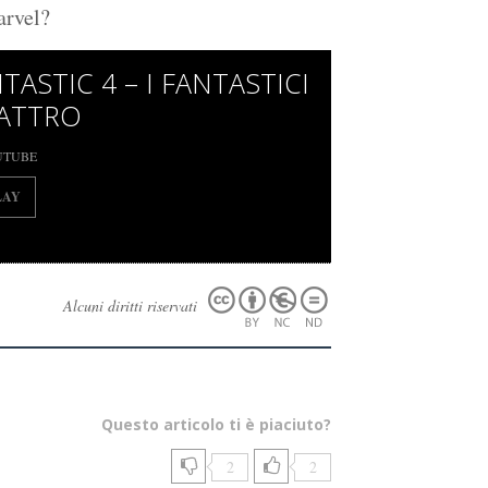
arvel?
TASTIC 4 – I FANTASTICI
ATTRO
UTUBE
LAY
Alcuni diritti riservati
Questo articolo ti è piaciuto?
2
2