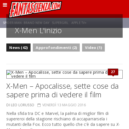
SPIDER-MAN: BRAND NEW DAY
SUPERGIRL
APPLE TV+
X-Men L'inizio
FRANCO RICCIARDIELLO
ZENDAYA
STAR TREK
AVENGERS: DOOMSDAY
News (42)
Approfondimenti (2)
Video (1)
NETFLIX
SADIE SINK
STAR TREK: STRANGE NEW WORLDS
27
X-Men – Apocalisse, sette cose da
sapere prima di vedere il film
DI LEO LORUSSO
VENERDÌ 13 MAGGIO 2016
Nella sfida tra DC e Marvel, la palma di miglior film di
supereroi della stagione rischiano di accaparrarsela i
mutanti della Fox. Ecco tutto quello che c'è da sapere su
X-