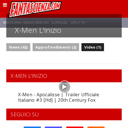
SPIDER-MAN: BRAND NEW DAY
SUPERGIRL
APPLE TV+
X-Men L'inizio
FRANCO RICCIARDIELLO
ZENDAYA
AVENGERS: DOOMSDAY
STAR TREK
News (42)
Approfondimenti (2)
Video (1)
NETFLIX
SADIE SINK
CELIA ROSE GOODING
X-MEN L'INIZIO
X-Men - Apocalisse | Trailer Ufficiale
Italiano #3 [Hd] | 20th Century Fox
SEGUICI SU