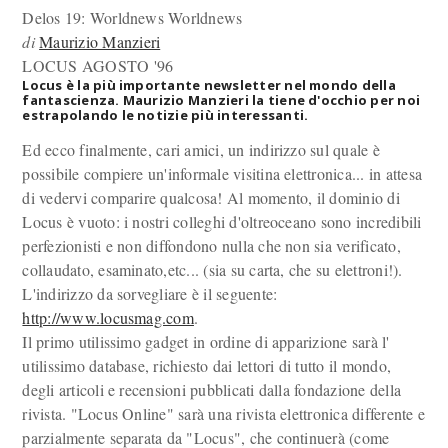
Delos 19: Worldnews
Worldnews
di
Maurizio Manzieri
LOCUS AGOSTO '96
Locus è la più importante newsletter nel mondo della
fantascienza. Maurizio Manzieri la tiene d'occhio per noi
estrapolando le notizie più interessanti.
Ed ecco finalmente, cari amici, un indirizzo sul quale è
possibile compiere un'informale visitina elettronica... in attesa
di vedervi comparire qualcosa! Al momento, il dominio di
Locus è vuoto: i nostri colleghi d'oltreoceano sono incredibili
perfezionisti e non diffondono nulla che non sia verificato,
collaudato, esaminato,etc... (sia su carta, che su elettroni!).
L'indirizzo da sorvegliare è il seguente:
http://www.locusmag.com
.
Il primo utilissimo gadget in ordine di apparizione sarà l'
utilissimo database, richiesto dai lettori di tutto il mondo,
degli articoli e recensioni pubblicati dalla fondazione della
rivista. "Locus Online" sarà una rivista elettronica differente e
parzialmente separata da "Locus", che continuerà (come