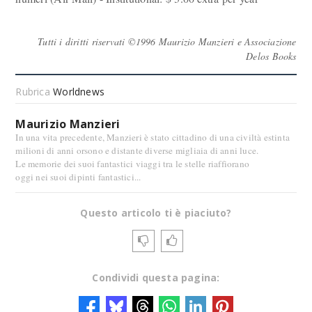
Tutti i diritti riservati ©1996 Maurizio Manzieri e Associazione
Delos Books
Rubrica
Worldnews
Maurizio Manzieri
In una vita precedente, Manzieri è stato cittadino di una civiltà estinta
milioni di anni orsono e distante diverse migliaia di anni luce.
Le memorie dei suoi fantastici viaggi tra le stelle riaffiorano
oggi nei suoi dipinti fantastici...
Questo articolo ti è piaciuto?
Condividi questa pagina: