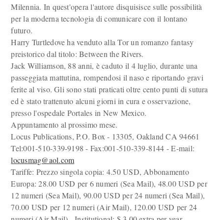
Milennia. In quest'opera l'autore disquisisce sulle possibilità
per la moderna tecnologia di comunicare con il lontano
futuro.
Harry Turtledove ha venduto alla Tor un romanzo fantasy
preistorico dal titolo: Between the Rivers.
Jack Williamson, 88 anni, è caduto il 4 luglio, durante una
passeggiata mattutina, rompendosi il naso e riportando gravi
ferite al viso. Gli sono stati praticati oltre cento punti di sutura
ed è stato trattenuto alcuni giorni in cura e osservazione,
presso l'ospedale Portales in New Mexico.
Appuntamento al prossimo mese.
Locus Publications, P.O. Box - 13305, Oakland CA 94661
Tel:001-510-339-9198 - Fax:001-510-339-8144 - E-mail:
locusmag@aol.com
Tariffe: Prezzo singola copia: 4.50 USD, Abbonamento
Europa: 28.00 USD per 6 numeri (Sea Mail), 48.00 USD per
12 numeri (Sea Mail), 90.00 USD per 24 numeri (Sea Mail),
70.00 USD per 12 numeri (Air Mail), 120.00 USD per 24
numeri (Air Mail) - Institutional: $ 3.00 extra per year