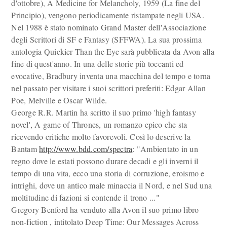
d'ottobre), A Medicine for Melancholy, 1959 (La fine del
Principio), vengono periodicamente ristampate negli USA.
Nel 1988 è stato nominato Grand Master dell'Associazione
degli Scrittori di SF e Fantasy (SFFWA). La sua prossima
antologia Quickier Than the Eye sarà pubblicata da Avon alla
fine di quest'anno. In una delle storie più toccanti ed
evocative, Bradbury inventa una macchina del tempo e torna
nel passato per visitare i suoi scrittori preferiti: Edgar Allan
Poe, Melville e Oscar Wilde.
George R.R. Martin ha scritto il suo primo 'high fantasy
novel', A game of Thrones, un romanzo epico che sta
ricevendo critiche molto favorevoli. Così lo descrive la
Bantam
http://www.bdd.com/spectra
: "Ambientato in un
regno dove le estati possono durare decadi e gli inverni il
tempo di una vita, ecco una storia di corruzione, eroismo e
intrighi, dove un antico male minaccia il Nord, e nel Sud una
moltitudine di fazioni si contende il trono ..."
Gregory Benford ha venduto alla Avon il suo primo libro
non-fiction , intitolato Deep Time: Our Messages Across