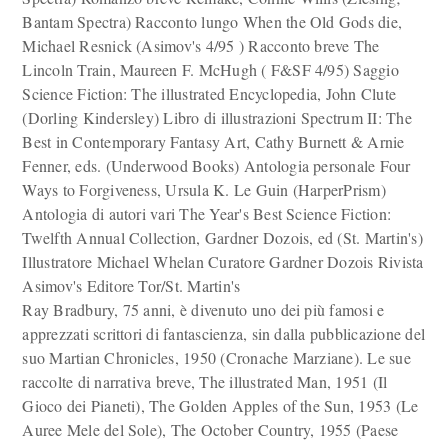
Bantam Spectra) Racconto lungo When the Old Gods die,
Michael Resnick (Asimov's 4/95 ) Racconto breve The
Lincoln Train, Maureen F. McHugh ( F&SF 4/95) Saggio
Science Fiction: The illustrated Encyclopedia, John Clute
(Dorling Kindersley) Libro di illustrazioni Spectrum II: The
Best in Contemporary Fantasy Art, Cathy Burnett & Arnie
Fenner, eds. (Underwood Books) Antologia personale Four
Ways to Forgiveness, Ursula K. Le Guin (HarperPrism)
Antologia di autori vari The Year's Best Science Fiction:
Twelfth Annual Collection, Gardner Dozois, ed (St. Martin's)
Illustratore Michael Whelan Curatore Gardner Dozois Rivista
Asimov's Editore Tor/St. Martin's
Ray Bradbury, 75 anni, è divenuto uno dei più famosi e
apprezzati scrittori di fantascienza, sin dalla pubblicazione del
suo Martian Chronicles, 1950 (Cronache Marziane). Le sue
raccolte di narrativa breve, The illustrated Man, 1951 (Il
Gioco dei Pianeti), The Golden Apples of the Sun, 1953 (Le
Auree Mele del Sole), The October Country, 1955 (Paese