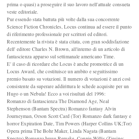
prima o quasi) a proseguire il suo lavoro nell'attuale consueta
veste editoriale.
Pur essendo stata battuta più volte dalla sua concorrente
Science Fiction Chronicles, Locus continua ad essere il punto
di riferimento professionale per scrittori ed editori.
Recentemente la rivista è stata citata, con gran soddisfazione
dell' editore Charles N. Brown, all'interno di un articolo di
fantascienza apparso sul settimanale americano Time.
E' il caso di ricordare che Locus è anche promotrice di un
Locus Award, che costituisce un ambito e seguitissimo
premio basato su votazioni. Il numero di votazioni è anzi così
consistente da superare addirittura le schede acquisite per un
Hugo o un Nebula! Ecco a voi risultati del 1996:
Romanzo di fantascienza The Diamond Age, Neal
Stephenson (Bantam Spectra) Romanzo fantasy Alvin
Journeyman, Orson Scott Card (Tor) Romanzo dark fantasy e
horror Expiration Date, Tim Powers (Harper Collins UK;Tor)
Opera prima The Bohr Maker, Linda Nagata (Bantam
Spectra) Romanzo breve Remake, Connie Willis (Ziesing;