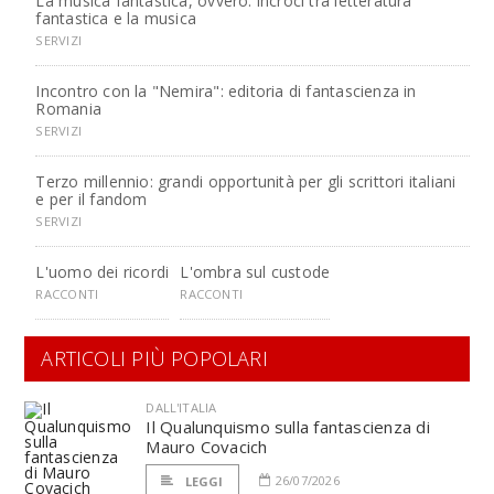
La musica fantastica, ovvero: incroci tra letteratura
fantastica e la musica
SERVIZI
Incontro con la "Nemira": editoria di fantascienza in
Romania
SERVIZI
Terzo millennio: grandi opportunità per gli scrittori italiani
e per il fandom
SERVIZI
L'uomo dei ricordi
L'ombra sul custode
RACCONTI
RACCONTI
ARTICOLI PIÙ POPOLARI
DALL'ITALIA
Il Qualunquismo sulla fantascienza di
Mauro Covacich
26/07/2026
LEGGI