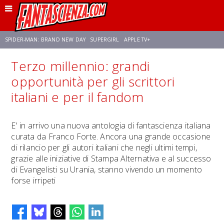
SPIDER-MAN: BRAND NEW DAY
SUPERGIRL
APPLE TV+
Terzo millennio: grandi
FRANCO RICCIARDIELLO
ZENDAYA
STAR TREK
AVENGERS: DOOMSDAY
opportunità per gli scrittori
italiani e per il fandom
NETFLIX
SADIE SINK
STAR TREK: STRANGE NEW WORLDS
E' in arrivo una nuova antologia di fantascienza italiana
curata da Franco Forte. Ancora una grande occasione
di rilancio per gli autori italiani che negli ultimi tempi,
grazie alle iniziative di Stampa Alternativa e al successo
di Evangelisti su Urania, stanno vivendo un momento
forse irripeti