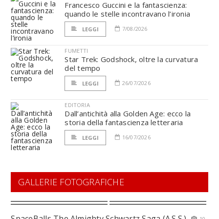
Francesco Guccini e la fantascienza:
quando le stelle incontravano l’ironia
7/08/2026
LEGGI
FUMETTI
Star Trek: Godshock, oltre la curvatura
del tempo
26/07/2026
LEGGI
EDITORIA
Dall’antichità alla Golden Age: ecco la
storia della fantascienza letteraria
16/07/2026
LEGGI
GALLERIE FOTOGRAFICHE
SpaceBalls The Almighty Schwartz Saga (A.S.S.)
10