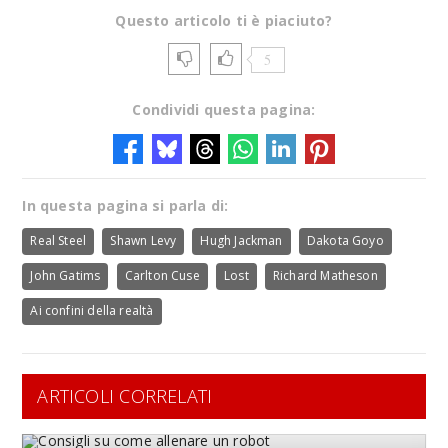
Questo articolo ti è piaciuto?
5
Condividi questa pagina:
In questa pagina si parla di:
Real Steel
Shawn Levy
Hugh Jackman
Dakota Goyo
John Gatims
Carlton Cuse
Lost
Richard Matheson
Ai confini della realtà
ARTICOLI CORRELATI