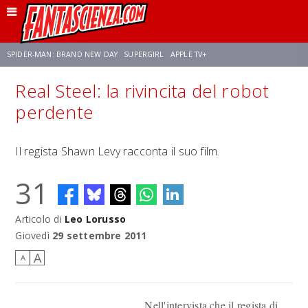
SPIDER-MAN: BRAND NEW DAY
SUPERGIRL
APPLE TV+
Real Steel: la rivincita del robot
FRANCO RICCIARDIELLO
ZENDAYA
STAR TREK
AVENGERS: DOOMSDAY
perdente
NETFLIX
SADIE SINK
CELIA ROSE GOODING
Il regista Shawn Levy racconta il suo film.
31
Articolo di
Leo Lorusso
Giovedì
29 settembre 2011
A
A
Nell'intervista che il regista di