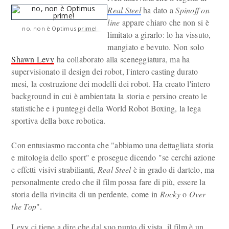
Real Steel
ha dato a
Spinoff on
line
appare chiaro che non si è
no, non è Optimus prime!
limitato a girarlo: lo ha vissuto,
mangiato e bevuto. Non solo
Shawn Levy
ha collaborato alla sceneggiatura, ma ha
supervisionato il design dei robot, l'intero casting durato
mesi, la costruzione dei modelli dei robot. Ha creato l'intero
background in cui è ambientata la storia e persino creato le
statistiche e i punteggi della World Robot Boxing, la lega
sportiva della boxe robotica.
Con entusiasmo racconta che "abbiamo una dettagliata storia
e mitologia dello sport" e prosegue dicendo "se cerchi azione
e effetti visivi strabilianti,
Real Steel
è in grado di dartelo, ma
personalmente credo che il film possa fare di più, essere la
storia della rivincita di un perdente, come in
Rocky
o
Over
the Top
".
Levy ci tiene a dire che dal suo punto di vista, il film è un