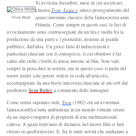
Si avvicina dicembre, mese in cui uscirà nei
cinema
Tron: Legacy
, atteso proseguimento del
quasi omonimo classico della fantascienza anni
Olivia Wilde
Ottanta. Come sempre in questi casi, le fasi di
avvicinamento sono contrassegnate da un tira e molla fra la
produzione da una parte e i giornalisti, insieme al grande
pubblico, dall'altra. Un gioco fatto di indiscrezioni e
particolari rilasciati con il contagocce, il cui obiettivo è far
salire alle stelle i livelli di attesa intorno al film. Non vale
sempre la pena dare la notizia, ma in questo caso si parla del
nuovo trailer (che potete vedere in coda all'articolo),
accompagnato da una breve intervista rilasciata al sito io9 dal
produttore
Sean Bailey
a commento delle immagini.
Come ormai sapranno tutti,
Tron
(1982) era un'avventura
fantascientifica tutta ambientata in un mondo virtuale creato
da un super-computer di proprietà di una multinazionale
cattiva. A quasi trent'anni di distanza, nel nuovo film si farà
ritorno in quell'universo. E, fra le tante novità che andranno a