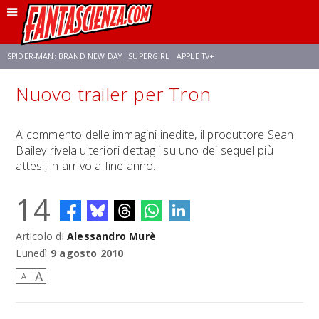
SPIDER-MAN: BRAND NEW DAY
SUPERGIRL
APPLE TV+
Nuovo trailer per Tron
FRANCO RICCIARDIELLO
ZENDAYA
STAR TREK
AVENGERS: DOOMSDAY
A commento delle immagini inedite, il produttore Sean
Bailey rivela ulteriori dettagli su uno dei sequel più
NETFLIX
SADIE SINK
CELIA ROSE GOODING
attesi, in arrivo a fine anno.
14
Articolo di
Alessandro Murè
Lunedì
9 agosto 2010
A
A