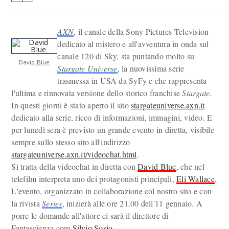
AXN
, il canale della Sony Pictures Television
dedicato al mistero e all'avventura in onda sul
canale 120 di Sky, sta puntando molto su
David Blue
Stargate Universe
, la nuovissima serie
trasmessa in USA da SyFy e che rappresenta
l'ultima e rinnovata versione dello storico franchise
Stargate
.
In questi giorni è stato aperto il sito
stargateuniverse.axn.it
dedicato alla serie, ricco di informazioni, immagini, video. E
per lunedì sera è previsto un grande evento in diretta, visibile
sempre sullo stesso sito all'indirizzo
stargateuniverse.axn.it/videochat.html
.
Si tratta della videochat in diretta con
David Blue
, che nel
telefilm interpreta uno dei protagonisti principali,
Eli Wallace
.
L'evento, organizzato in collaborazione col nostro sito e con
la rivista
Series
, inizierà alle ore 21.00 dell'11 gennaio. A
porre le domande all'attore ci sarà il direttore di
Fantascienza.com
Silvio Sosio
.