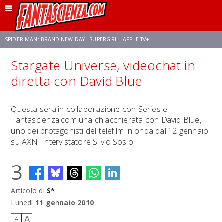
SPIDER-MAN: BRAND NEW DAY
SUPERGIRL
APPLE TV+
Stargate Universe, videochat in
FRANCO RICCIARDIELLO
ZENDAYA
STAR TREK
AVENGERS: DOOMSDAY
diretta con David Blue
NETFLIX
SADIE SINK
STAR TREK: STRANGE NEW WORLDS
Questa sera in collaborazione con Series e
Fantascienza.com una chiacchierata con David Blue,
uno dei protagonisti del telefilm in onda dal 12 gennaio
su AXN. Intervistatore Silvio Sosio.
3
Articolo di
S*
Lunedì
11 gennaio 2010
A
A