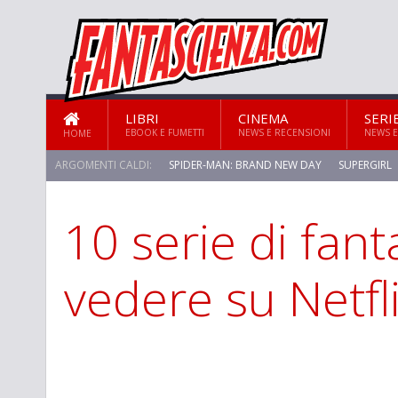
LIBRI
CINEMA
SERI
EBOOK E FUMETTI
NEWS E RECENSIONI
NEWS E
HOME
ARGOMENTI CALDI:
SPIDER-MAN: BRAND NEW DAY
SUPERGIRL
10 serie di fan
STAR TREK: STRANGE NEW WORLDS
vedere su Netfl