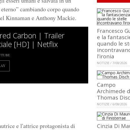
li esseri umani è salvata in un
“in eterno” cambiando corpo quando
Joel Kinnaman e Anthony Mackie.
Francesco Gu
ered Carbon | Trailer
e la fantasci
ciale [HD] | Netflix
quando le st
incontravan
UTUBE
l’ironia
NOTIZIE / 7/08/2026
LAY
Campo
Archimede d
Thomas Dis
NOTIZIE / 6/08/2026
utrice e l'attrice protagonista di
Cinzia Di Ma