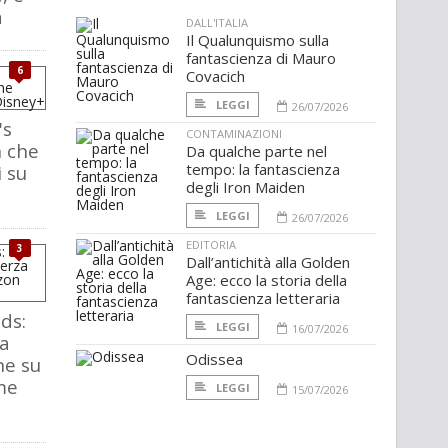
a
DALL'ITALIA
Il Qualunquismo sulla
fantascienza di Mauro
6
Covacich
LEGGI
26/07/2026
's
CONTAMINAZIONI
 che
Da qualche parte nel
tempo: la fantascienza
 su
degli Iron Maiden
LEGGI
26/07/2026
EDITORIA
3
Dall’antichità alla Golden
Age: ecco la storia della
fantascienza letteraria
ds:
LEGGI
16/07/2026
la
Odissea
ne su
me
LEGGI
15/07/2026