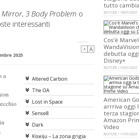
tutto cambi
 Mirror
,
3 Body Problem
o
NOTIZIE / 18/01/2021
ste interessanti
Cos'è Marvel
WandaVision
A
A
debutta oggi
embre 2025
Disney+
NOTIZIE / 15/01/2021
o a
Altered Carbon
The OA
azon
American Go
Lost in Space
vecchio
arrriva oggi 
terza stagio
Sense8
Amazon Pri
in
Dark
Video
a
NOTIZIE / 11/01/2021
Kiseiju – La zona grigia