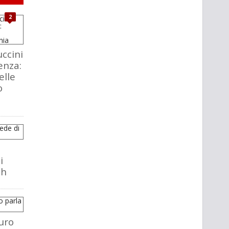
2
ccini
enza:
elle
o
i
ch
uro