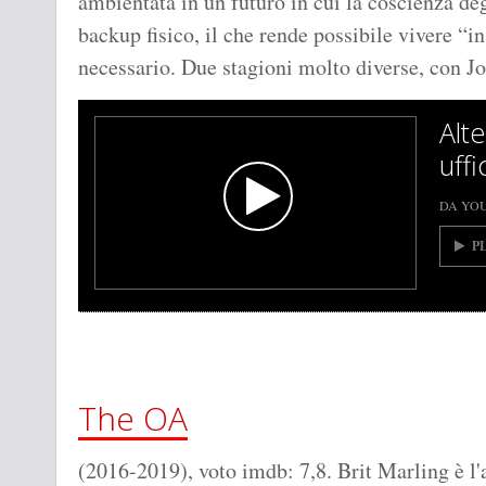
ambientata in un futuro in cui la coscienza deg
backup fisico, il che rende possibile vivere 
necessario. Due stagioni molto diverse, con 
Alt
uffi
DA YO
P
The OA
(2016-2019), voto imdb: 7,8. Brit Marling è l'a