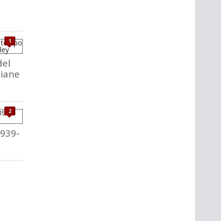
1
del
liane
2
1939-