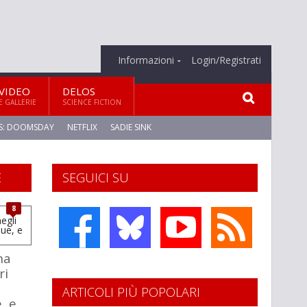
Informazioni
Login/Registrati
VIDEO
DELOS
E GALLERIE
SCIENCE FICTION
S: DOOMSDAY
NETFLIX
SADIE SINK
E
SEGUICI SU
8
ha
ri
ARTICOLI PIÙ POPOLARI
, e