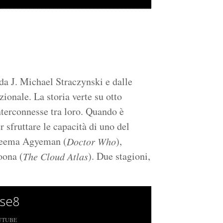
da J. Michael Straczynski e dalle
onale. La storia verte su otto
terconnesse tra loro. Quando è
 sfruttare le capacità di uno del
 Freema Agyeman (
),
Doctor Who
oona (
). Due stagioni,
The Cloud Atlas
se8
UTUBE