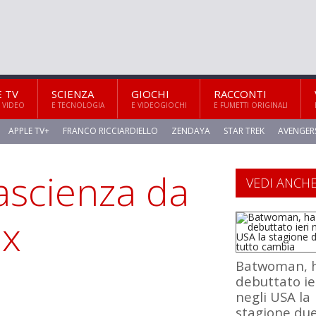
E TV
SCIENZA
GIOCHI
RACCONTI
 VIDEO
E TECNOLOGIA
E VIDEOGIOCHI
E FUMETTI ORIGINALI
APPLE TV+
FRANCO RICCIARDIELLO
ZENDAYA
STAR TREK
AVENGER
tascienza da
VEDI ANCH
ix
Batwoman, 
debuttato ie
negli USA la
stagione due