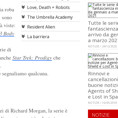
Love, Death + Robots
ia roba
i sono
The Umbrella Academy
Tutte le seri
à viste:
Resident Alien
fantascienza
3 Body
arrivo da ge
La barriera
a marzo 202
NOTIZIE / 29/12/2020
rie di
 anche
Star Trek: Prodigy
che
.
ne segnaliamo qualcuna.
Rinnovi e
cancellazioni
buone notizi
Agents of Sh
e Lost in Sp
NOTIZIE / 16/05/2018
zi di Richard Morgan, la serie è
NOTIZIE