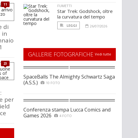
11
FUMETTI
Star Trek: Godshock, oltre
la curvatura del tempo
e di
LEGGI
26/07/2026
 in
nnaio
1
GALLERIE FOTOGRAFICHE
Vedi tutte
23
SpaceBalls The Almighty Schwartz Saga
(A.S.S.)
10 FOTO
:
e per
ield
Conferenza stampa Lucca Comics and
ace
Games 2026
4 FOTO