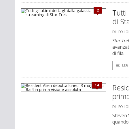
2
Tutti
di St
DI LEO L
Star Tre
avanzat
di fila.
LEG
14
Resid
prima
DI LEO L
Steven 
quando 