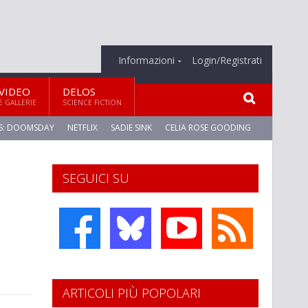
Informazioni
Login/Registrati
VIDEO
DELOS
E GALLERIE
SCIENCE FICTION
S: DOOMSDAY
NETFLIX
SADIE SINK
CELIA ROSE GOODING
SEGUICI SU
ARTICOLI PIÙ POPOLARI