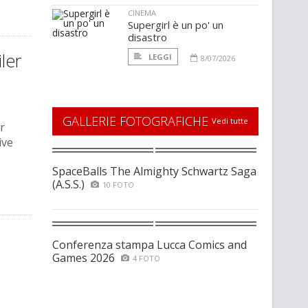
CINEMA
Supergirl è un po' un
disastro
ler
LEGGI
8/07/2026
GALLERIE FOTOGRAFICHE
Vedi tutte
ar
ive
SpaceBalls The Almighty Schwartz Saga
(A.S.S.)
10 FOTO
Conferenza stampa Lucca Comics and
Games 2026
4 FOTO