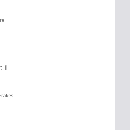
re
 il
Frakes