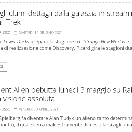
 gli ultimi dettagli dalla galassia in stream
ar Trek
ORUSSO
MARTEDÌ 15 GIUGNO 2021
k: Lower Decks
prepara la stagione tre,
Strange New Worlds
è i
a di realizzazione come Discovery, Picard gira le stagioni due
GI
ent Alien debutta lunedì 3 maggio su Rai
 visione assoluta
ORUSSO
VENERDÌ 30 APRILE 2021
Spielberg fa diventare Alan Tudyk un alieno tanto determin
inetto, il quale cerca maldestramente di mescolarsi agli uma