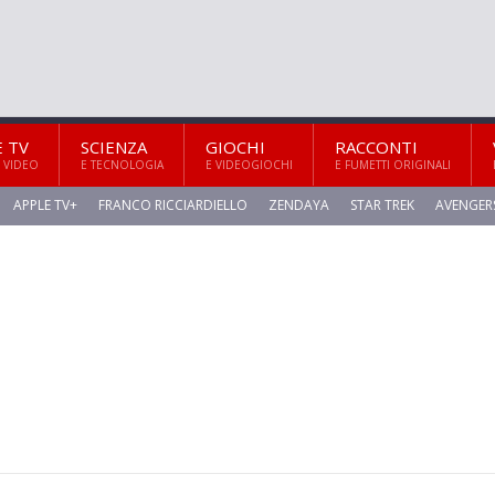
E TV
SCIENZA
GIOCHI
RACCONTI
 VIDEO
E TECNOLOGIA
E VIDEOGIOCHI
E FUMETTI ORIGINALI
APPLE TV+
FRANCO RICCIARDIELLO
ZENDAYA
STAR TREK
AVENGER