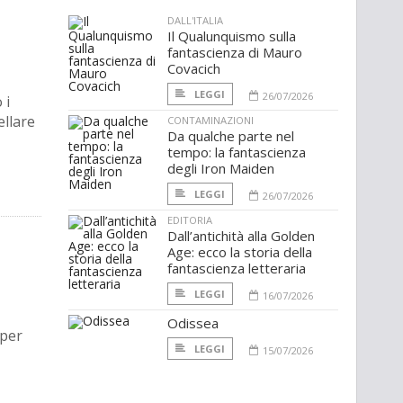
DALL'ITALIA
Il Qualunquismo sulla
fantascienza di Mauro
Covacich
LEGGI
26/07/2026
 i
ellare
CONTAMINAZIONI
Da qualche parte nel
tempo: la fantascienza
degli Iron Maiden
LEGGI
26/07/2026
EDITORIA
Dall’antichità alla Golden
Age: ecco la storia della
fantascienza letteraria
LEGGI
16/07/2026
Odissea
 per
LEGGI
15/07/2026