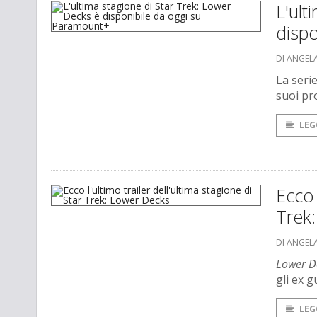
L'ult
disp
DI ANGEL
La seri
suoi pro
LEG
Ecco 
Trek
DI ANGEL
Lower D
gli ex 
LEG