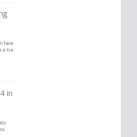
ing
n fase
 e tre
4 in
ato
ni.