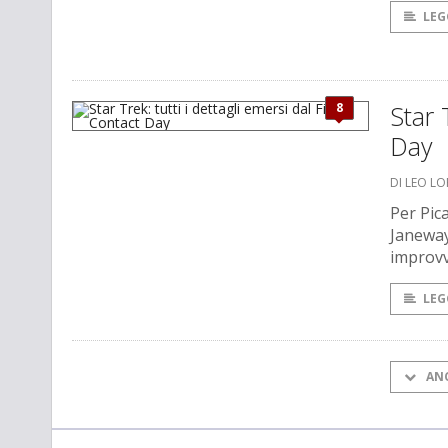
LEG
8
Star 
Day
DI LEO L
Per Pica
Janeway
improvv
LEG
AN