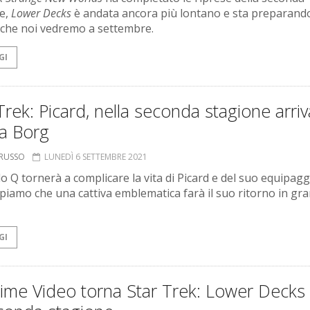
e,
Lower Decks
è andata ancora più lontano e sta preparando
 che noi vedremo a settembre.
GI
Trek: Picard, nella seconda stagione arriv
na Borg
ORUSSO
LUNEDÌ 6 SETTEMBRE 2021
o Q tornerà a complicare la vita di Picard e del suo equipagg
piamo che una cattiva emblematica farà il suo ritorno in gr
GI
rime Video torna Star Trek: Lower Decks