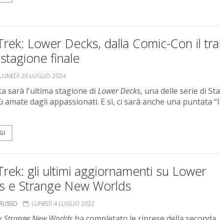
Trek: Lower Decks, dalla Comic-Con il trai
 stagione finale
LUNEDÌ 29 LUGLIO 2024
ta sarà l'ultima stagione di
Lower Decks
, una delle serie di St
ù amate dagli appassionati. E sì, ci sarà anche una puntata “l
GI
Trek: gli ultimi aggiornamenti su Lower
s e Strange New Worlds
ORUSSO
LUNEDÌ 4 LUGLIO 2022
ek Strange New Worlds
ha completato le riprese della seconda