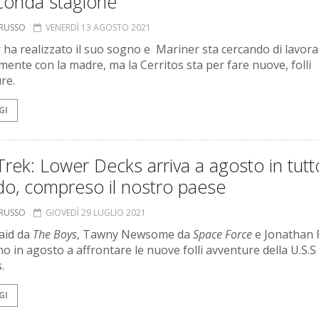
econda stagione
ORUSSO
VENERDÌ 13 AGOSTO 2021
 ha realizzato il suo sogno e Mariner sta cercando di lavora
amente con la madre, ma la Cerritos sta per fare nuove, folli
re.
GI
Trek: Lower Decks arriva a agosto in tutto
o, compreso il nostro paese
ORUSSO
GIOVEDÌ 29 LUGLIO 2021
aid da
The Boys
, Tawny Newsome da
Space Force
e Jonathan 
no in agosto a affrontare le nuove folli avventure della U.S.S
.
GI