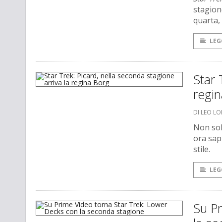
stagion
quarta,
LEG
Star 
regi
DI LEO L
Non sol
ora sap
stile.
LEG
Su P