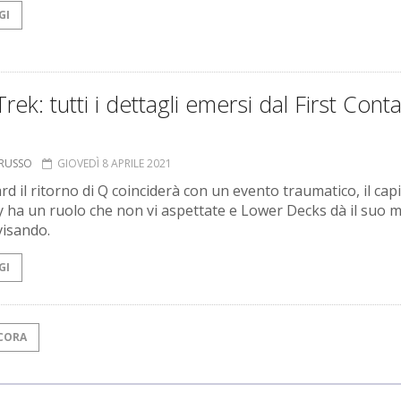
GI
Trek: tutti i dettagli emersi dal First Cont
ORUSSO
GIOVEDÌ 8 APRILE 2021
rd il ritorno di Q coinciderà con un evento traumatico, il cap
 ha un ruolo che non vi aspettate e Lower Decks dà il suo m
isando.
GI
CORA