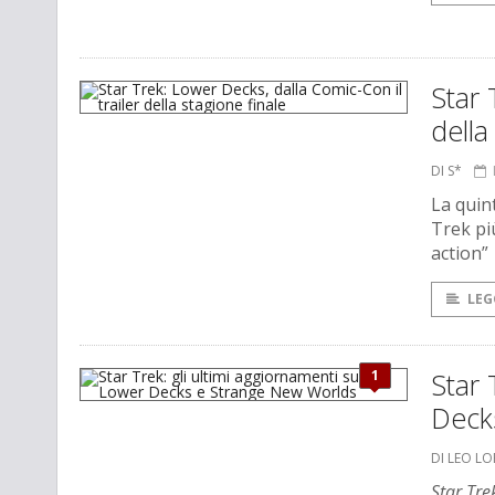
Star 
della
DI S*
La quin
Trek pi
action”
LEG
1
Star 
Deck
DI LEO L
Star Tr