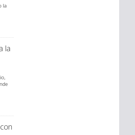
 la
a la
io,
ande
 con