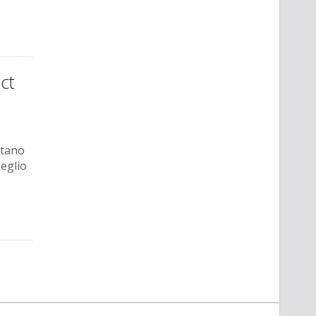
act
itano
eglio