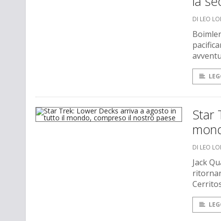
la s
DI LEO L
Boimler
pacific
avventu
LEG
Star 
mond
DI LEO L
Jack Qu
ritorna
Cerritos
LEG