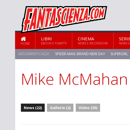
LIBRI
CINEMA
SERI
EBOOK E FUMETTI
NEWS E RECENSIONI
NEWS E
HOME
ARGOMENTI CALDI:
SPIDER-MAN: BRAND NEW DAY
SUPERGIRL
Mike McMahan
News (22)
Gallerie (2)
Video (35)