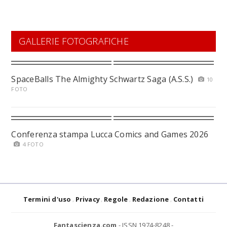
GALLERIE FOTOGRAFICHE
SpaceBalls The Almighty Schwartz Saga (A.S.S.)
10
FOTO
Conferenza stampa Lucca Comics and Games 2026
4 FOTO
Termini d'uso
Privacy
Regole
Redazione
Contatti
Fantascienza.com
- ISSN 1974-8248 -