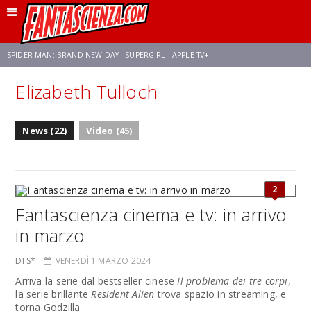
SPIDER-MAN: BRAND NEW DAY
SUPERGIRL
APPLE TV+
Elizabeth Tulloch
FRANCO RICCIARDIELLO
ZENDAYA
STAR TREK
AVENGERS: DOOMSDAY
News (22)
Video (45)
NETFLIX
SADIE SINK
CELIA ROSE GOODING
2
Fantascienza cinema e tv: in arrivo
in marzo
DI S*
VENERDÌ 1 MARZO 2024
Arriva la serie dal bestseller cinese
Il problema dei tre corpi
,
la serie brillante
Resident Alien
trova spazio in streaming, e
torna Godzilla