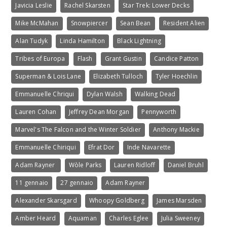
Javicia Leslie
Rachel Skarsten
Star Trek: Lower Decks
Mike McMahan
Snowpiercer
Sean Bean
Resident Alien
Alan Tudyk
Linda Hamilton
Black Lightning
Tribes of Europa
Flash
Grant Gustin
Candice Patton
Superman & Lois Lane
Elizabeth Tulloch
Tyler Hoechlin
Emmanuelle Chriqui
Dylan Walsh
Walking Dead
Lauren Cohan
Jeffrey Dean Morgan
Pennyworth
Marvel's The Falcon and the Winter Soldier
Anthony Mackie
Emmanuelle Chiriqui
Efrat Dor
Inde Navarette
Adam Rayner
Wòle Parks
Lauren Ridloff
Daniel Bruhl
11 gennaio
27 gennaio
Adam Rayner
Alexander Skarsgard
Whoopy Goldberg
James Marsden
Amber Heard
Aquaman
Charles Eglee
Julia Sweeney