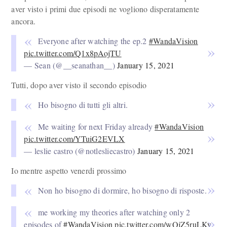
aver visto i primi due episodi ne vogliono disperatamente
ancora.
Everyone after watching the ep.2
#WandaVision
pic.twitter.com/Q1x8pAojTU
— Sean (@__seanathan__)
January 15, 2021
Tutti, dopo aver visto il secondo episodio
Ho bisogno di tutti gli altri.
Me waiting for next Friday already
#WandaVision
pic.twitter.com/YTuiG2EVLX
— leslie castro (@notlesliecastro)
January 15, 2021
Io mentre aspetto venerdi prossimo
Non ho bisogno di dormire, ho bisogno di risposte.
me working my theories after watching only 2
episodes of
#WandaVision
pic.twitter.com/wQjZ5ruLKy