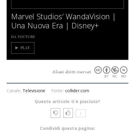
Marvel Studios’ WandaVision |
Una Nuova Era | Disney+
DA YOUTUBE
PLAY
Alcuni diritti riservati
Canale:
Televisione
Fonte:
collider.com
Questo articolo ti è piaciuto?
1
Condividi questa pagina: