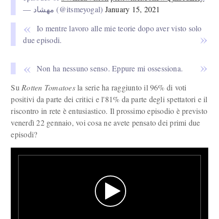
— مهشاد (@itsmeyogal)
January 15, 2021
Io mentre lavoro alle mie teorie dopo aver visto solo
due episodi.
Non ha nessuno senso. Eppure mi ossessiona.
Su
Rotten Tomatoes
la serie ha raggiunto il 96% di voti
positivi da parte dei critici e l'81% da parte degli spettatori e il
riscontro in rete è entusiastico. Il prossimo episodio è previsto
venerdì 22 gennaio, voi cosa ne avete pensato dei primi due
episodi?