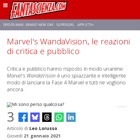
SPIDER-MAN: BRAND NEW DAY
SUPERGIRL
APPLE TV+
Marvel's WandaVision, le reazioni
FRANCO RICCIARDIELLO
ZENDAYA
STAR TREK
AVENGERS: DOOMSDAY
di critica e pubblico
NETFLIX
SADIE SINK
CELIA ROSE GOODING
Critica e pubblico hanno risposto in modo unanime:
Marvel's WandaVision
è uno spiazzante e intelligente
modo di lanciare la Fase 4 Marvel e tutti ne vogliono
ancora.
3
Articolo di
Leo Lorusso
Mi sono perso qualcosa?
Giovedì
21 gennaio 2021