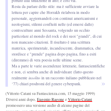
portato alla situazione in atto; e così via.
Resta da parlare dello stile: ma è sufficiente avviare la
lettura per capire che Horrakh rielabora in modo
personale, aggiornandoli con continui americanismi e
neologismi, stilemi confluiti nelle (ed emersi dalle)
controculture anni Sessanta, volgendo un occhio
particolare al mondo del rock e dei suoi "grandi", di cui
non mancano citazioni. Il risultato è una scrittura
materica, sperimentale, incandescente, drammatica, che
stordisce e "prende" pagina dopo pagina, fino a esiti
(diremmo) di vera poesia nelle ultime scene.
Ma a parte le varie ascendenze letterarie, fantascientifiche
e non, ci sembra anche di individuare (fatto questo
realmente
insolito
in un racconto italiano pubblicato nel
‘77) chiari prodromi del genere cyberpunk.
(Vittorio Catani su Fantascienza.com, 15 maggio 1999)
Diversi anni dopo,
Eugenio Ragone
e
Vittorio Catani
promossero una versione audio di alcune pagine del