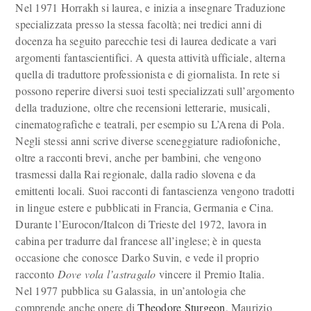
Nel 1971 Horrakh si laurea, e inizia a insegnare Traduzione
specializzata presso la stessa facoltà; nei tredici anni di
docenza ha seguito parecchie tesi di laurea dedicate a vari
argomenti fantascientifici. A questa attività ufficiale, alterna
quella di traduttore professionista e di giornalista. In rete si
possono reperire diversi suoi testi specializzati sull’argomento
della traduzione, oltre che recensioni letterarie, musicali,
cinematografiche e teatrali, per esempio su L’Arena di Pola.
Negli stessi anni scrive diverse sceneggiature radiofoniche,
oltre a racconti brevi, anche per bambini, che vengono
trasmessi dalla Rai regionale, dalla radio slovena e da
emittenti locali. Suoi racconti di fantascienza vengono tradotti
in lingue estere e pubblicati in Francia, Germania e Cina.
Durante l’Eurocon/Italcon di Trieste del 1972, lavora in
cabina per tradurre dal francese all’inglese; è in questa
occasione che conosce Darko Suvin, e vede il proprio
racconto
Dove vola l’astragalo
vincere il Premio Italia.
Nel 1977 pubblica su Galassia, in un’antologia che
comprende anche opere di
Theodore Sturgeon
, Maurizio