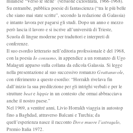
milanese “Verso le stelle” (versione ciclostilata, 1966-1968).
Su entrambe, pubblica poesie di fantascienza (“tra le più belle
che siano mai state scritte”, secondo la redazione di Galassia)
e intanto lavora per pagarsi gli studi. Dopo un anno e mezzo
però lascia il lavoro e si iscrive all’università di Trieste,
Scuola di lingue moderne per traduttori e interpreti di
conferenze.
Il suo esordio letterario nell’editoria professionale è del 1968,
con la poesia
Io consumo
, in appendice a un romanzo di Ugo
Malaguti apparso sulla collana da edicola Galassia
. Si legge
nella presentazione al suo successivo romanzo
Grattanuvole
,
con riferimento a questo esordio: “Horrakh rivelava fin
dall’inizio la sua predilezione per gli intrighi verbali e per le
strutture
beat
e
hippie
in un contesto che ormai abbracciava
anche il nostro paese.”
Nel 1969, a ventitré anni, Livio Horrakh viaggia in autostop
fino a Baghdad, attraverso Balcani e Turchia; da
quell’esperienza nasce il racconto
Dove muore l’astragalo
,
Premio Italia 1972.