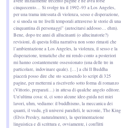
avere inizialmente trecento pagine e ne avrà forse
cinquecento… Si svolge tra il 1992–93 a Los Angeles,
per una trama intessuta di violenza, sesso e disperazione,
e si snoda su tre livelli temporali attraverso le storie di una
cinquantina di personaggi” (autocitarsi addosso… ehm).
Bene, dopo tre anni di allucinanti (o allucinatorie?)
revisioni, di questa follia narrativa non sono rimasti che
l’ambientazione a Los Angeles, la violenza, il sesso e la
disperazione, tematiche che mi rendo conto a posteriori
mi hanno costantemente ossessionato (una delle tre in
particolare, indovinare quale). […] a chi Il Buddha
piacerà posso dire che sto scansendo lo script di 325
pagine, per mettermi a riscriverlo sotto forma di romanzo
(Vittorio, preparati…) in attesa di qualche angelo editore.
Un’ultima cosa: sì, ci sono alcune idee-guida nei miei
lavori, uhm, vediamo: il buddhismo, la meccanica dei
quanti, il vudu, gli universi paralleli, le ucronie, The King
(Elvis Presley, naturalmente), la sperimentazione
linguistica e di scrittura e, ovviamente, i conflitti