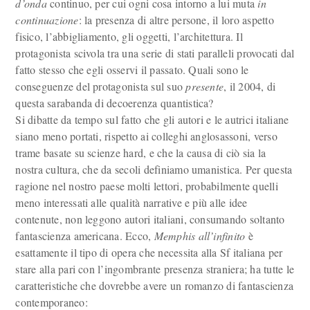
d’onda
continuo, per cui ogni cosa intorno a lui muta
in
continuazione
: la presenza di altre persone, il loro aspetto
fisico, l’abbigliamento, gli oggetti, l’architettura. Il
protagonista scivola tra una serie di stati paralleli provocati dal
fatto stesso che egli osservi il passato. Quali sono le
conseguenze del protagonista sul suo
presente
, il 2004, di
questa sarabanda di decoerenza quantistica?
Si dibatte da tempo sul fatto che gli autori e le autrici italiane
siano meno portati, rispetto ai colleghi anglosassoni, verso
trame basate su scienze hard, e che la causa di ciò sia la
nostra cultura, che da secoli definiamo umanistica. Per questa
ragione nel nostro paese molti lettori, probabilmente quelli
meno interessati alle qualità narrative e più alle idee
contenute, non leggono autori italiani, consumando soltanto
fantascienza americana. Ecco,
Memphis all’infinito
è
esattamente il tipo di opera che necessita alla Sf italiana per
stare alla pari con l’ingombrante presenza straniera; ha tutte le
caratteristiche che dovrebbe avere un romanzo di fantascienza
contemporaneo: