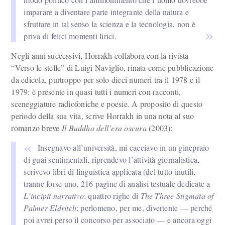
imparare a diventare parte integrante della natura e
sfruttare in tal senso la scienza e la tecnologia, non è
priva di felici momenti lirici.
Negli anni successivi, Horrakh collabora con la rivista
“Verso le stelle” di Luigi Naviglio, rinata come pubblicazione
da edicola, purtroppo per solo dieci numeri tra il 1978 e il
1979: è presente in quasi tutti i numeri con racconti,
sceneggiature radiofoniche e poesie. A proposito di questo
periodo della sua vita, scrive Horrakh in una nota al suo
romanzo breve
Il Buddha dell’era oscura
(2003):
Insegnavo all’università, mi cacciavo in un ginepraio
di guai sentimentali, riprendevo l’attività giornalistica,
scrivevo libri di linguistica applicata (del tutto inutili,
tranne forse uno, 216 pagine di analisi testuale dedicate a
L’incipit narrativo
: quattro righe di
The Three Stigmata of
Palmer Eldritch
; perlomeno, per me, divertente — perché
poi avrei perso il concorso per associato — e ancora oggi