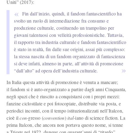
Uniti” (2017):
Fin dall’inizio, quindi, il fandom fantascientifico ha
svolto un ruolo di intermediazione fra consumo e
produzione culturale, costituendo un trampolino per
giovani talentuosi con velleità professionistiche. Tuttavia,
il rapporto tra industria culturale e fandom fantascientifico
è stato in realtà, fin dalle sue origini, assai più complesso:
la stessa nascita di un fandom organizzato di fantascienza
si deve infatti, almeno in parte, all’attività di promozione
“dall’alto” ad opera dell’industria culturale.
In Italia questa attività di promozione è venuta a mancare;
il fandom si è auto-organizzato a partire dagli anni Cinquanta,
negli spazi che è riuscito a conquistarsi con i propri mezzi:
fanzine ciclostilate e poi fotocopiate, distribuite via posta, e
periodici incontri, con il tempo istituzionalizzati nell’Italcon,
cioè il
con-
gresso (
convention
)
ital-
iano di science fiction. La
prima Italcon, che ancora non portava questo nome, si tenne
a Trieste nel 1972, dunque con quarant’anni di “ritardo”