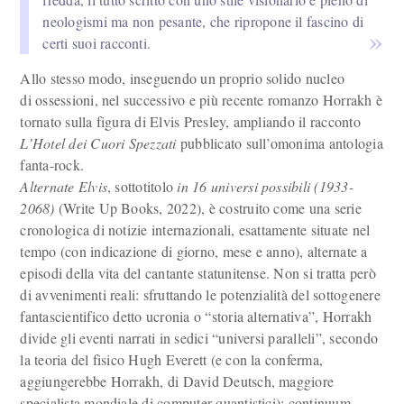
neologismi ma non pesante, che ripropone il fascino di
certi suoi racconti.
Allo stesso modo, inseguendo un proprio solido nucleo
di ossessioni, nel successivo e più recente romanzo Horrakh è
tornato sulla figura di Elvis Presley, ampliando il racconto
L’Hotel dei Cuori Spezzati
pubblicato sull’omonima antologia
fanta-rock.
Alternate Elvis
, sottotitolo
in 16 universi possibili (1933-
2068)
(Write Up Books, 2022), è costruito come una serie
cronologica di notizie internazionali, esattamente situate nel
tempo (con indicazione di giorno, mese e anno), alternate a
episodi della vita del cantante statunitense. Non si tratta però
di avvenimenti reali: sfruttando le potenzialità del sottogenere
fantascientifico detto ucronia o “storia alternativa”, Horrakh
divide gli eventi narrati in sedici “universi paralleli”, secondo
la teoria del fisico Hugh Everett (e con la conferma,
aggiungerebbe Horrakh, di David Deutsch, maggiore
specialista mondiale di computer quantistici): continuum