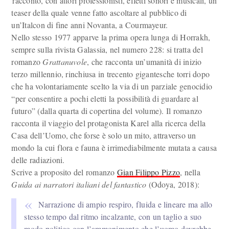
racconto, con attori professionisti, effetti sonori e musicali, un
teaser della quale venne fatto ascoltare al pubblico di
un’Italcon di fine anni Novanta, a Courmayeur.
Nello stesso 1977 apparve la prima opera lunga di Horrakh,
sempre sulla rivista Galassia, nel numero 228: si tratta del
romanzo
Grattanuvole
, che racconta un’umanità di inizio
terzo millennio, rinchiusa in trecento gigantesche torri dopo
che ha volontariamente scelto la via di un parziale genocidio
“per consentire a pochi eletti la possibilità di guardare al
futuro” (dalla quarta di copertina del volume). Il romanzo
racconta il viaggio del protagonista Karel alla ricerca della
Casa dell’Uomo, che forse è solo un mito, attraverso un
mondo la cui flora e fauna è irrimediabilmente mutata a causa
delle radiazioni.
Scrive a proposito del romanzo
Gian Filippo Pizzo
, nella
Guida ai narratori italiani del fantastico
(Odoya, 2018):
Narrazione di ampio respiro, fluida e lineare ma allo
stesso tempo dal ritmo incalzante, con un taglio a suo
modo politico con l’ammonimento che l’uomo dovrebbe