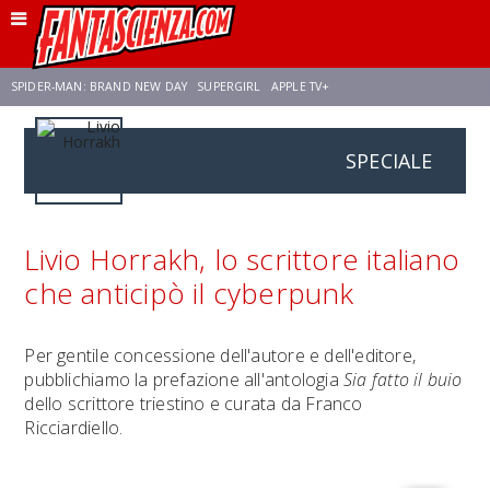
SPIDER-MAN: BRAND NEW DAY
SUPERGIRL
APPLE TV+
SPECIALE
FRANCO RICCIARDIELLO
ZENDAYA
STAR TREK
AVENGERS: DOOMSDAY
NETFLIX
SADIE SINK
STAR TREK: STRANGE NEW WORLDS
Livio Horrakh, lo scrittore italiano
che anticipò il cyberpunk
Per gentile concessione dell'autore e dell'editore,
pubblichiamo la prefazione all'antologia
Sia fatto il buio
dello scrittore triestino e curata da Franco
Ricciardiello.