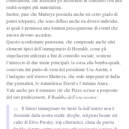
consolatoria, che affascina gli ascoltatori in contrasto con una
realtà sempre più materialista.
Inoltre, pare che Maitreya possieda anche un certo grado di
poteri telepatici, che sono diffusi anche tra diversi individui,
ai quali è permessa una limitata precognizione di eventi che
ancora devono accadere.
Questo sconfortante panorama, che comprende anche altri
elementi tipici dell’immaginario di Horrakh, come gli
stupefacenti utilizzati a fini di controllo sociale, sostiene
l’intreccio di due trame principali: la corsa alla bomba-quark,
osservata dal punto-di-vista del presidente Usa Austin, e
l’indagine sull’elusivo Maitreya, che vede impegnati in India
due giornalisti, lo statunitense David e l’italiana Anna.
Vale anche per il romanzo ciò che Pizzo scrisse a proposito
del suo predecessore,
Il Buddha dell’era oscura
:
Il futuro immaginato tre lustri fa dall’autore non è
dissimile dalla nostra realtà: droghe, religioni basate sul
culto di Elvis Presley, trip cibernetici, clima da guerra
fredda, il tutto scritto con uno stile visionario e pieno di