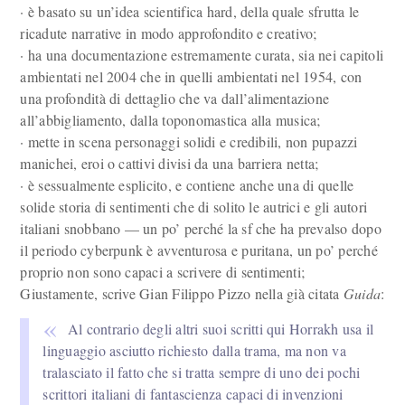
· è basato su un’idea scientifica hard, della quale sfrutta le
ricadute narrative in modo approfondito e creativo;
· ha una documentazione estremamente curata, sia nei capitoli
ambientati nel 2004 che in quelli ambientati nel 1954, con
una profondità di dettaglio che va dall’alimentazione
all’abbigliamento, dalla toponomastica alla musica;
· mette in scena personaggi solidi e credibili, non pupazzi
manichei, eroi o cattivi divisi da una barriera netta;
· è sessualmente esplicito, e contiene anche una di quelle
solide storia di sentimenti che di solito le autrici e gli autori
italiani snobbano — un po’ perché la sf che ha prevalso dopo
il periodo cyberpunk è avventurosa e puritana, un po’ perché
proprio non sono capaci a scrivere di sentimenti;
Giustamente, scrive Gian Filippo Pizzo nella già citata
Guida
:
Al contrario degli altri suoi scritti qui Horrakh usa il
linguaggio asciutto richiesto dalla trama, ma non va
tralasciato il fatto che si tratta sempre di uno dei pochi
scrittori italiani di fantascienza capaci di invenzioni