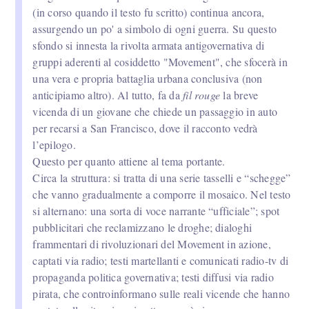
(in corso quando il testo fu scritto) continua ancora,
assurgendo un po' a simbolo di ogni guerra. Su questo
sfondo si innesta la rivolta armata antigovernativa di
gruppi aderenti al cosiddetto "Movement", che sfocerà in
una vera e propria battaglia urbana conclusiva (non
anticipiamo altro). Al tutto, fa da
fil rouge
la breve
vicenda di un giovane che chiede un passaggio in auto
per recarsi a San Francisco, dove il racconto vedrà
l’epilogo.
Questo per quanto attiene al tema portante.
Circa la struttura: si tratta di una serie tasselli e “schegge”
che vanno gradualmente a comporre il mosaico. Nel testo
si alternano: una sorta di voce narrante “ufficiale”; spot
pubblicitari che reclamizzano le droghe; dialoghi
frammentari di rivoluzionari del Movement in azione,
captati via radio; testi martellanti e comunicati radio-tv di
propaganda politica governativa; testi diffusi via radio
pirata, che controinformano sulle reali vicende che hanno