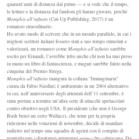
quarant’anni di distanza dal primo — e si vede che il tempo,
le letture e la distanza dal fandom gli hanno giovato, perché
Memphis all’infinito
(Cut-Up Publishing, 2017) è un
romanzo straordinario.
Ho avuto modo di scrivere che in un mondo parallelo, in cui i
migliori scrittori italiani fossero stati a suo tempo stimolati e
valorizzati, un romanzo come
Memphis all’infinito
sarebbe
uscito per Einaudi, l’avrebbe letto anche chi non ha mai preso
in mano un libro di fantascienza, e magari sarebbe finito nella
cinquina del Premio Strega.
Memphis all’infinito
inaugura la collana “Immaginaria”
curata da Fabio Nardini; è ambientato in un 2004 alternativo
in cui, nell’anniversario degli attentati dell’11 settembre, è
stata portata a termine un’altra serie di attacchi spettacolari
contro obiettivi negli USA. Il presidente (che non è George
Bush bensì un certo Wallace), che teme per la propria
rielezione nelle votazioni di novembre, decide di mandare
indietro nel tempo una squadra di agenti con il compito di
neutralizzare i dirottatori-attentatori
prima
che colpiscano. Da