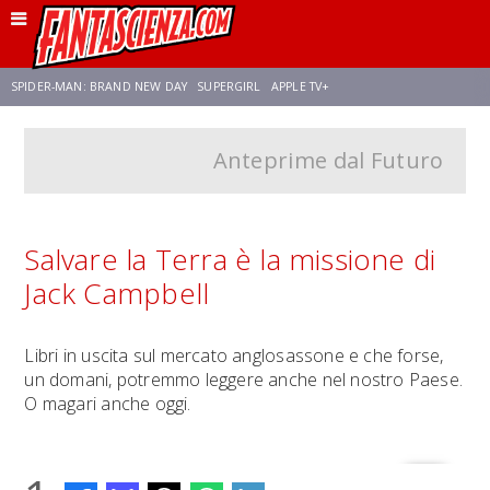
SPIDER-MAN: BRAND NEW DAY
SUPERGIRL
APPLE TV+
Anteprime dal Futuro
FRANCO RICCIARDIELLO
ZENDAYA
AVENGERS: DOOMSDAY
STAR TREK
NETFLIX
SADIE SINK
STAR TREK: STRANGE NEW WORLDS
Salvare la Terra è la missione di
Jack Campbell
Libri in uscita sul mercato anglosassone e che forse,
un domani, potremmo leggere anche nel nostro Paese.
O magari anche oggi.