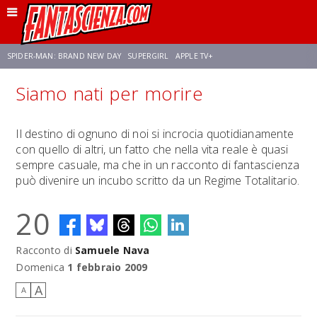
SPIDER-MAN: BRAND NEW DAY
SUPERGIRL
APPLE TV+
Siamo nati per morire
FRANCO RICCIARDIELLO
ZENDAYA
STAR TREK
AVENGERS: DOOMSDAY
Il destino di ognuno di noi si incrocia quotidianamente
con quello di altri, un fatto che nella vita reale è quasi
NETFLIX
SADIE SINK
STAR TREK: STRANGE NEW WORLDS
sempre casuale, ma che in un racconto di fantascienza
può divenire un incubo scritto da un Regime Totalitario.
20
Racconto di
Samuele Nava
Domenica
1 febbraio 2009
A
A