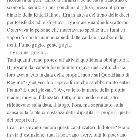
scomodo, seduto su una panchina di ghisa, presso il primo
binario della RitterBahnof. Era in attesa del treno delle dieci
per ReisfeldStadt e sfogliava il giornale guardandosi attorno.
Osservava le persone che marciavano spedite tra i fumi e i
vapori fischiati sui marciapiedi dalle caldaie a carbone dei
treni. Fumo grigio, gente grigia.
- I grigi nel grigio…
Tutti quanti erano protesi all’attività quotidiana obbligatoria.
Il giovane dai capelli bianchi interrogava quei volti: chi tra
loro aveva letto la data della propria morte sul Quotidiano di
Regime? Quel vecchio sapeva forse che sarebbe morto entro
l’anno? E quel giovane? Aveva letto la morte della propria
madre, moglie, fidanzata? Tutti, in un modo o nell’altro,
riflettevano sulla data, il luogo, l’ora, ma soprattutto sulla
causale: la fatale circostanza della dipartita, la propria, quella
dei propri cari.
I cari: esistevano ancora questi catalizzatori di dolore? Erano
in via d’estinzione: tutti li potevano avere, tutti lo potevano