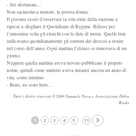
- Sei sfortunata…
Non racimolava monete, la povera donna.
Il giovane cessò d’osservare la vita triste della stazione e
riprese a sfogliare il Quotidiano di Regime. Rilesse per
l’ennesima volta gli elenchi con le date di morte. Quelle liste
indicavano quotidianamente gli estremi dei decessi a venire
nel corso dell’anno. Ogni mattina l’elenco si rinnovava di un
giorno.
Neppure quella mattina aveva trovato pubblicato il proprio
nome, quindi come minimo aveva innanzi ancora un anno di
vita, come minimo.
- Bene, ne sono lieto…
Tutti i diritti riservati ©2009 Samuele Nava e Associazione Delos
Books
1
2
3
4
5
11