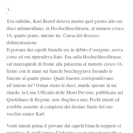
1.
Era stabilito, Karl Bierof doveva morire quel giorno alle ore
dieci antimeridiane, in HochschlossStrasse, al numero civico
16, quarto piano, interno tre. Causa del decesso:
defenestrazione.
Il giovane dai capelli bianchi era in debito d’ossigeno, aveva
corso ed ora riprendeva fiato. Era sulla HochschlossStrasse,
sul marciapiede di fronte alla palazzina al numero civico 16,
fermo con le mani sui fianchi boccheggiava fissando le
finestre al quarto piano. Quali finestre corrispondevano
all’interno tre? Ormai erano le dieci, inutile sperare in un
ritardo, la Lista Ufficiale delle Morti Previste, pubblicata sul
Quotidiano di Regime, non sbagliava mai. Pochi istanti ed
avrebbe assistito al compiersi del destino finale del suo
vecchio amico Karl.
Venti minuti prima il giovane dai capelli bianchi neppure si
ricordava di quell’amico d’infanzia: se ne stava tranquillo e