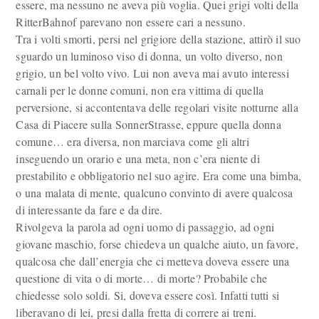
essere, ma nessuno ne aveva più voglia. Quei grigi volti della
RitterBahnof parevano non essere cari a nessuno.
Tra i volti smorti, persi nel grigiore della stazione, attirò il suo
sguardo un luminoso viso di donna, un volto diverso, non
grigio, un bel volto vivo. Lui non aveva mai avuto interessi
carnali per le donne comuni, non era vittima di quella
perversione, si accontentava delle regolari visite notturne alla
Casa di Piacere sulla SonnerStrasse, eppure quella donna
comune… era diversa, non marciava come gli altri
inseguendo un orario e una meta, non c’era niente di
prestabilito e obbligatorio nel suo agire. Era come una bimba,
o una malata di mente, qualcuno convinto di avere qualcosa
di interessante da fare e da dire.
Rivolgeva la parola ad ogni uomo di passaggio, ad ogni
giovane maschio, forse chiedeva un qualche aiuto, un favore,
qualcosa che dall’energia che ci metteva doveva essere una
questione di vita o di morte… di morte? Probabile che
chiedesse solo soldi. Si, doveva essere così. Infatti tutti si
liberavano di lei, presi dalla fretta di correre ai treni.