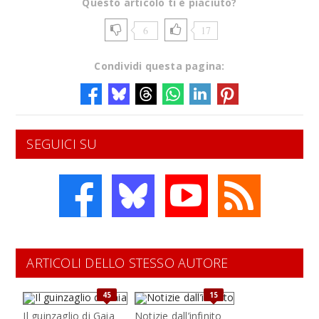
Questo articolo ti è piaciuto?
6
17
Condividi questa pagina:
SEGUICI SU
ARTICOLI DELLO STESSO AUTORE
45
15
Il guinzaglio di Gaia
Notizie dall’infinito